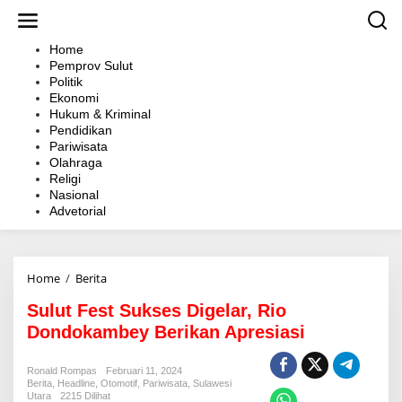
L
e
w
Home
a
Pemprov Sulut
t
Politik
i
Ekonomi
k
Hukum & Kriminal
e
Pendidikan
k
Pariwisata
o
Olahraga
n
Religi
t
Nasional
e
Advetorial
n
Home
/
Berita
S
u
Sulut Fest Sukses Digelar, Rio
l
u
Dondokambey Berikan Apresiasi
t
F
Ronald Rompas
Februari 11, 2024
e
Berita
,
Headline
,
Otomotif
,
Pariwisata
,
Sulawesi
s
Utara
2215 Dilihat