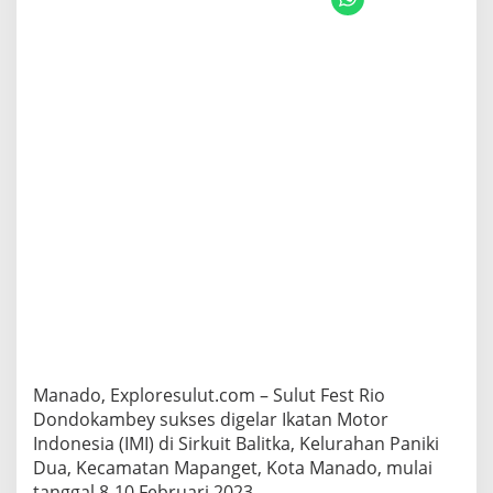
t
S
u
k
s
e
s
D
i
g
e
l
a
r
,
R
i
o
D
o
Manado, Exploresulut.com – Sulut Fest Rio
n
Dondokambey sukses digelar Ikatan Motor
d
Indonesia (IMI) di Sirkuit Balitka, Kelurahan Paniki
o
k
Dua, Kecamatan Mapanget, Kota Manado, mulai
a
tanggal 8-10 Februari 2023.