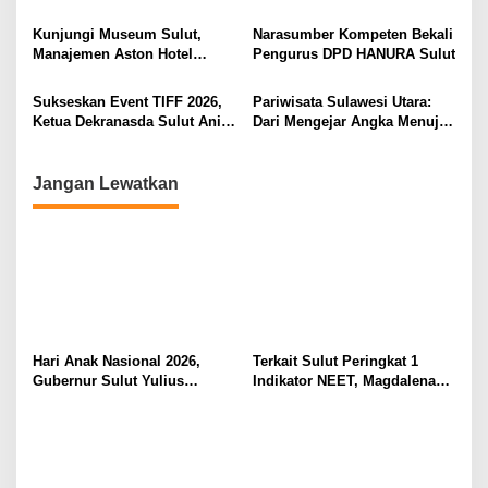
Berkualitas dan Berkelanjutan
Komitmen Lindungi Hak
o
Pekerja dari Ancaman PHK
Kunjungi Museum Sulut,
Narasumber Kompeten Bekali
s
Manajemen Aston Hotel
Pengurus DPD HANURA Sulut
Berkomitmen Promosikan
Kebudayaan Ke Wisatawan
Sukseskan Event TIFF 2026,
Pariwisata Sulawesi Utara:
Ketua Dekranasda Sulut Anik
Dari Mengejar Angka Menuju
Yulius Selvanus Sumbang
Menciptakan Nilai Tambah
Desain Batik
Jangan Lewatkan
Hari Anak Nasional 2026,
Terkait Sulut Peringkat 1
Gubernur Sulut Yulius
Indikator NEET, Magdalena
Selvanus Serukan Penguatan
Wulur: Perlu Dipahami
Ruang Aman Bagi Anak, di
Secara Proposional, Agar
Lingkungan Fisik Maupun di
Tidak Timbul Persepsi Keliru
Ruang Digital
di Masyarakat