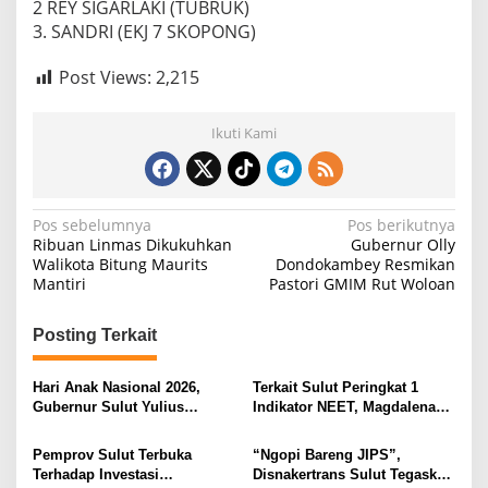
2 REY SIGARLAKI (TUBRUK)
3. SANDRI (EKJ 7 SKOPONG)
Post Views:
2,215
Ikuti Kami
N
Pos sebelumnya
Pos berikutnya
Ribuan Linmas Dikukuhkan
Gubernur Olly
a
Walikota Bitung Maurits
Dondokambey Resmikan
Mantiri
Pastori GMIM Rut Woloan
v
i
Posting Terkait
g
a
Hari Anak Nasional 2026,
Terkait Sulut Peringkat 1
s
Gubernur Sulut Yulius
Indikator NEET, Magdalena
Selvanus Serukan Penguatan
Wulur: Perlu Dipahami
i
Ruang Aman Bagi Anak, di
Secara Proposional, Agar
Pemprov Sulut Terbuka
“Ngopi Bareng JIPS”,
Lingkungan Fisik Maupun di
Tidak Timbul Persepsi Keliru
p
Terhadap Investasi
Disnakertrans Sulut Tegaskan
Ruang Digital
di Masyarakat