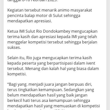
m
b
Kegiatan tersebut menarik animo masyarakat
e
pencinta balap motor di Sulut sehingga
y
B
mendapatkan apresiasi.
e
r
Ketua IMI Sulut Rio Dondokambey mengucapkan
i
terima kasih dan apresiasi kepada IMI yang telah
k
menggelar kompetisi tersebut sehingga berjalan
a
n
sukses.
A
p
Selain itu, Rio juga mengucapkan terima kasih
r
kepada peserta yang berpartisipasi dalam ivent
e
tersebut. Menang dan kalah hal yang biasa dalam
s
i
kompetisi.
a
s
“Bagi yang. menjadi juara jangan berpuas diri,
i
terus tingkatkan kemampuan. Sedangkan yang
belum mendapatkan hasil yang baik jangan
berkecil hati terus asa kemampuan sehingga
mendapatkan hasil yang memuaskan di kompetisi