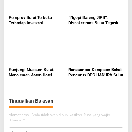
Pemprov Sulut Terbuka
“Ngopi Bareng JIPS”,
Terhadap Investasi
Disnakertrans Sulut Tegaskan
Berkualitas dan Berkelanjutan
Komitmen Lindungi Hak
Pekerja dari Ancaman PHK
Kunjungi Museum Sulut,
Narasumber Kompeten Bekali
Manajemen Aston Hotel
Pengurus DPD HANURA Sulut
Berkomitmen Promosikan
Kebudayaan Ke Wisatawan
Tinggalkan Balasan
Alamat email Anda tidak akan dipublikasikan.
Ruas yang wajib
ditandai
*