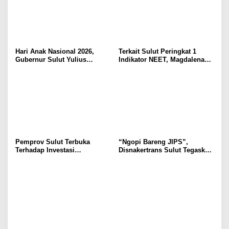
Hari Anak Nasional 2026,
Terkait Sulut Peringkat 1
Gubernur Sulut Yulius
Indikator NEET, Magdalena
Selvanus Serukan Penguatan
Wulur: Perlu Dipahami
Ruang Aman Bagi Anak, di
Secara Proposional, Agar
Lingkungan Fisik Maupun di
Tidak Timbul Persepsi Keliru
Ruang Digital
di Masyarakat
Pemprov Sulut Terbuka
“Ngopi Bareng JIPS”,
Terhadap Investasi
Disnakertrans Sulut Tegaskan
Berkualitas dan Berkelanjutan
Komitmen Lindungi Hak
Pekerja dari Ancaman PHK