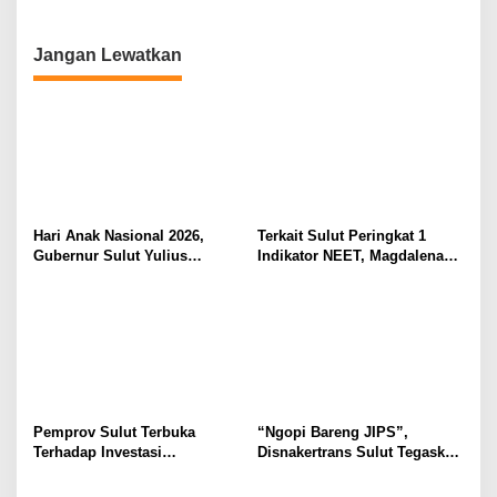
Yulius Selvanus Sumbang
Menciptakan Nilai Tambah
Desain Batik
Jangan Lewatkan
Hari Anak Nasional 2026,
Terkait Sulut Peringkat 1
Gubernur Sulut Yulius
Indikator NEET, Magdalena
Selvanus Serukan Penguatan
Wulur: Perlu Dipahami
Ruang Aman Bagi Anak, di
Secara Proposional, Agar
Lingkungan Fisik Maupun di
Tidak Timbul Persepsi Keliru
Ruang Digital
di Masyarakat
Pemprov Sulut Terbuka
“Ngopi Bareng JIPS”,
Terhadap Investasi
Disnakertrans Sulut Tegaskan
Berkualitas dan Berkelanjutan
Komitmen Lindungi Hak
Pekerja dari Ancaman PHK