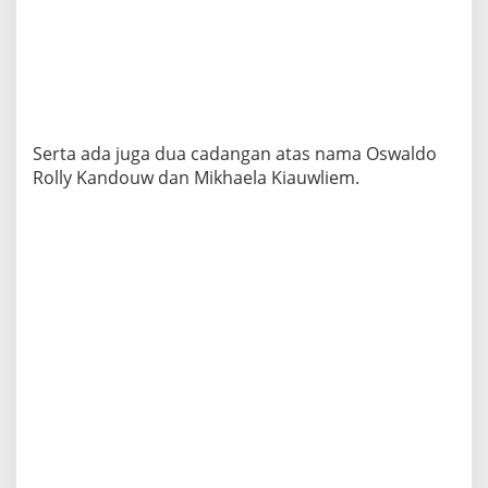
N
a
s
i
o
n
a
l
Serta ada juga dua cadangan atas nama Oswaldo
,
Rolly Kandouw dan Mikhaela Kiauwliem.
W
a
g
u
b
S
t
e
v
e
n
B
e
r
i
M