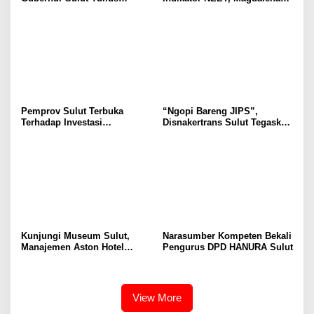
Selvanus Serukan Penguatan
Wulur: Perlu Dipahami
Ruang Aman Bagi Anak, di
Secara Proposional, Agar
Lingkungan Fisik Maupun di
Tidak Timbul Persepsi Keliru
Ruang Digital
di Masyarakat
Pemprov Sulut Terbuka
“Ngopi Bareng JIPS”,
Terhadap Investasi
Disnakertrans Sulut Tegaskan
Berkualitas dan Berkelanjutan
Komitmen Lindungi Hak
Pekerja dari Ancaman PHK
Kunjungi Museum Sulut,
Narasumber Kompeten Bekali
Manajemen Aston Hotel
Pengurus DPD HANURA Sulut
Berkomitmen Promosikan
Kebudayaan Ke Wisatawan
View More