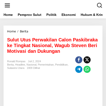
L
e
w
a
Home
Pemprov Sulut
Politik
Ekonomi
Hukum & Krimin
t
i
k
Home
/
Berita
S
e
u
k
Sulut Utus Perwakilan Calon Paskibraka
l
o
u
n
ke Tingkat Nasional, Wagub Steven Beri
t
t
Motivasi dan Dukungan
U
e
t
n
u
Ronald Rompas
Juli 2, 2024
Berita
,
Headline
,
Nasional
s
,
Pemerintahan
,
Pendidikan
,
Sulawesi Utara
1909 Dilihat
P
e
r
w
a
k
i
l
a