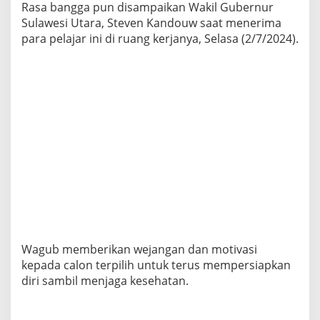
Rasa bangga pun disampaikan Wakil Gubernur
o
t
Sulawesi Utara, Steven Kandouw saat menerima
i
para pelajar ini di ruang kerjanya, Selasa (2/7/2024).
v
a
s
i
d
a
n
D
u
k
u
n
g
a
n
Wagub memberikan wejangan dan motivasi
kepada calon terpilih untuk terus mempersiapkan
diri sambil menjaga kesehatan.