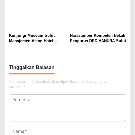
Kunjungi Museum Sulut,
Narasumber Kompeten Bekali
Manajemen Aston Hotel
Pengurus DPD HANURA Sulut
Berkomitmen Promosikan
Kebudayaan Ke Wisatawan
Tinggalkan Balasan
Alamat email Anda tidak akan dipublikasikan.
Ruas yang wajib
ditandai
*