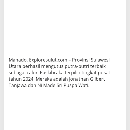
n
C
a
l
o
n
P
a
s
k
i
Manado, Exploresulut.com – Provinsi Sulawesi
b
r
Utara berhasil mengutus putra-putri terbaik
a
sebagai calon Paskibraka terpilih tingkat pusat
k
tahun 2024. Mereka adalah Jonathan Gilbert
a
Tanjawa dan Ni Made Sri Puspa Wati.
k
e
T
i
n
g
k
a
t