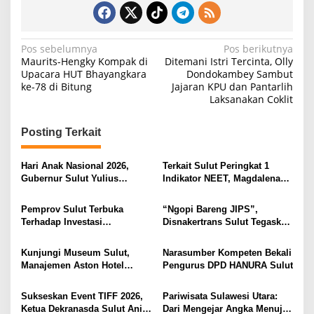
N
Pos sebelumnya
Pos berikutnya
Maurits-Hengky Kompak di
Ditemani Istri Tercinta, Olly
a
Upacara HUT Bhayangkara
Dondokambey Sambut
ke-78 di Bitung
Jajaran KPU dan Pantarlih
v
Laksanakan Coklit
i
g
Posting Terkait
a
s
Hari Anak Nasional 2026,
Terkait Sulut Peringkat 1
Gubernur Sulut Yulius
Indikator NEET, Magdalena
i
Selvanus Serukan Penguatan
Wulur: Perlu Dipahami
Ruang Aman Bagi Anak, di
Secara Proposional, Agar
p
Pemprov Sulut Terbuka
“Ngopi Bareng JIPS”,
Lingkungan Fisik Maupun di
Tidak Timbul Persepsi Keliru
Terhadap Investasi
Disnakertrans Sulut Tegaskan
o
Ruang Digital
di Masyarakat
Berkualitas dan Berkelanjutan
Komitmen Lindungi Hak
s
Pekerja dari Ancaman PHK
Kunjungi Museum Sulut,
Narasumber Kompeten Bekali
Manajemen Aston Hotel
Pengurus DPD HANURA Sulut
Berkomitmen Promosikan
Kebudayaan Ke Wisatawan
Sukseskan Event TIFF 2026,
Pariwisata Sulawesi Utara:
Ketua Dekranasda Sulut Anik
Dari Mengejar Angka Menuju