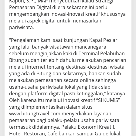
Kapoh, S.Pt, MAP menyebutkan kalau Strategi
a
Pemasaran Digital di era sekarang ini perlu
t
mengembangkan inovasi-inovasi kreatif khususnya
i
h
melalui aspek digital untuk memasarkan
a
pariwisata.
n
P
“Pengalaman kami saat kunjungan Kapal Pesiar
e
yang lalu, banyak wisatawan mancanegara
m
a
sebelum menginjakkan kaki di Terminal Pelabuhan
s
Bitung sudah terlebih dahulu melakukan pencarian
a
melalui internet tentang destinasi-destinasi wisata
r
yang ada di Bitung dan sekitarnya, bahkan sudah
a
melakukan pemesanan secara online sehingga
n
D
usaha-usaha pariwisata lokal yang tidak siap
i
dengan platform digital pasti ketinggalan,” katanya
g
Oleh karena itu melalui inovasi kreatif “SI KUMIS”
i
yang diimplementasikan dalam situs
t
a
www.bitungtravel.com menyediakan layanan
l
pemasaran bagi pelaku-pelaku usaha pariwisata
“
termasuk didalamnya, Pelaku Ekonomi Kreatif,
S
Hotel, Restoran, Cafe bahkan sampai Guide lokal.
I