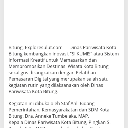
n
W
i
s
a
t
a
w
a
Bitung, Exploresulut.com — Dinas Pariwisata Kota
n
Bitung kembangkan inovasi, “SI KUMIS” atau Sistem
,
B
Informasi Kreatif untuk Memasarkan dan
i
Mempromosikan Destinasi Wisata Kota Bitung
t
sekaligus dirangkaikan dengan Pelatihan
u
Pemasaran Digital yang merupakan salah satu
n
kegiatan rutin yang dilaksanakan oleh Dinas
g
G
Pariwisata Kota Bitung.
e
l
Kegiatan ini dibuka oleh Staf Ahli Bidang
a
Pemerintahan, Kemasyarakatan dan SDM Kota
r
Bitung, Dra, Anneke Tumbelaka, MAP.
P
e
Kepala Dinas Pariwisata Kota Bitung, Pingkan S.
l