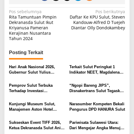
N
Pos sebelumnya
Pos berikutnya
Rita Tamuntuan Pimpin
Daftar Ke KPU Sulut, Steven
a
Dekranasda Sulut Ikut
Kandouw-Alfred D Tuejeh
Kriyanusa Pameran
Diantar Olly Dondokambey
v
Kerajinan Nusantara
i
Tahun 2024
g
Posting Terkait
a
s
Hari Anak Nasional 2026,
Terkait Sulut Peringkat 1
i
Gubernur Sulut Yulius
Indikator NEET, Magdalena
Selvanus Serukan Penguatan
Wulur: Perlu Dipahami
p
Ruang Aman Bagi Anak, di
Secara Proposional, Agar
Pemprov Sulut Terbuka
“Ngopi Bareng JIPS”,
o
Lingkungan Fisik Maupun di
Tidak Timbul Persepsi Keliru
Terhadap Investasi
Disnakertrans Sulut Tegaskan
Ruang Digital
di Masyarakat
s
Berkualitas dan Berkelanjutan
Komitmen Lindungi Hak
Pekerja dari Ancaman PHK
Kunjungi Museum Sulut,
Narasumber Kompeten Bekali
Manajemen Aston Hotel
Pengurus DPD HANURA Sulut
Berkomitmen Promosikan
Kebudayaan Ke Wisatawan
Sukseskan Event TIFF 2026,
Pariwisata Sulawesi Utara:
Ketua Dekranasda Sulut Anik
Dari Mengejar Angka Menuju
Yulius Selvanus Sumbang
Menciptakan Nilai Tambah