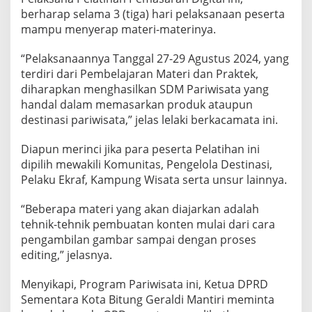
berharap selama 3 (tiga) hari pelaksanaan peserta
mampu menyerap materi-materinya.
“Pelaksanaannya Tanggal 27-29 Agustus 2024, yang
terdiri dari Pembelajaran Materi dan Praktek,
diharapkan menghasilkan SDM Pariwisata yang
handal dalam memasarkan produk ataupun
destinasi pariwisata,” jelas lelaki berkacamata ini.
Diapun merinci jika para peserta Pelatihan ini
dipilih mewakili Komunitas, Pengelola Destinasi,
Pelaku Ekraf, Kampung Wisata serta unsur lainnya.
“Beberapa materi yang akan diajarkan adalah
tehnik-tehnik pembuatan konten mulai dari cara
pengambilan gambar sampai dengan proses
editing,” jelasnya.
Menyikapi, Program Pariwisata ini, Ketua DPRD
Sementara Kota Bitung Geraldi Mantiri meminta