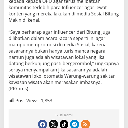
kepada kepada OPD agar terus melibatkan
komunitas terlebih para Influencer agar lewat
konten yang mereka lakukan di media Sosial Bitung
Makin di kenal.
“Saya berharap agar influencer dari Bitung juga
dilibatkan dalam acara -acara seperti ini agar
mampu mempromosi di media Sosial, karena
sasarannya bukan hanya turis manca negara,
namun juga adalah wisatawan lokal yang jika
datang berkunjung pasti bergerombol,” ungkapnya
seraya menyampaikan jika sasarannya adalah
wisatawan lokol otomatis Warung-warung sekitar
kawasan wisata akan merasakan imbasnya.
(RR/hms)
Post Views:
1,853
Ikuti Kami