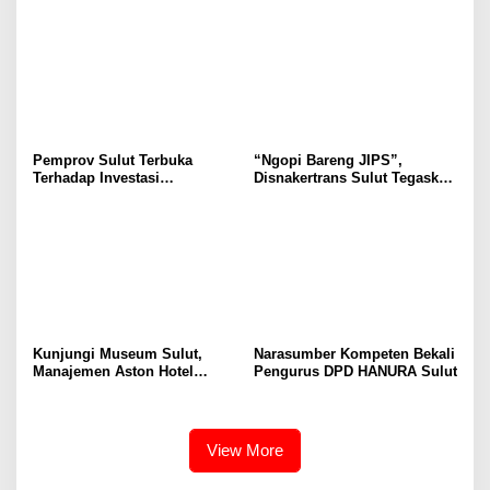
Selvanus Serukan Penguatan
Wulur: Perlu Dipahami
Ruang Aman Bagi Anak, di
Secara Proposional, Agar
Lingkungan Fisik Maupun di
Tidak Timbul Persepsi Keliru
Ruang Digital
di Masyarakat
Pemprov Sulut Terbuka
“Ngopi Bareng JIPS”,
Terhadap Investasi
Disnakertrans Sulut Tegaskan
Berkualitas dan Berkelanjutan
Komitmen Lindungi Hak
Pekerja dari Ancaman PHK
Kunjungi Museum Sulut,
Narasumber Kompeten Bekali
Manajemen Aston Hotel
Pengurus DPD HANURA Sulut
Berkomitmen Promosikan
Kebudayaan Ke Wisatawan
View More