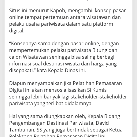
K
U
Situs ini menurut Kapoh, mengambil konsep pasar
M
online tempat pertemuan antara wisatawan dan
I
pelaku usaha pariwisata dalam satu platform
S
digital.
”
“Konsepnya sama dengan pasar online, dengan
mempertemukan pelaku pariwisata Bitung dan
calon Wisatawan sehingga bisa saling berbagi
informasi soal destinasi wisata dan harga yang
disepakati,” kata Kepala Dinas ini.
Diapun menyampaikan jika Pelatihan Pemasaran
Digital ini akan mensosialisasikan Si Kumis
sehingga lebih banyak lagi stakeholder-stakeholder
pariwisata yang terlibat didalamnya.
Hal yang sama diungkapkan oleh, Kepala Bidang
Pengembangan Destinasi Pariwisata, David
Tambunan, SS yang juga bertindak sebagai Ketua
Pelaksana Pelatihan Pemasaran Digital ini,