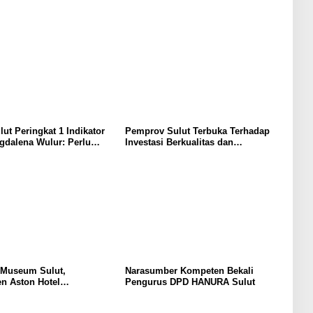
lut Peringkat 1 Indikator
Pemprov Sulut Terbuka Terhadap
gdalena Wulur: Perlu
Investasi Berkualitas dan
Secara Proposional, Agar
Berkelanjutan
bul Persepsi Keliru di
at
 Museum Sulut,
Narasumber Kompeten Bekali
n Aston Hotel
Pengurus DPD HANURA Sulut
men Promosikan
an Ke Wisatawan