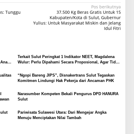
Pos berikutnya
us: Tunggu
37.500 Kg Beras Gratis Untuk 15
Kabupaten/Kota di Sulut, Gubernur
Yulius: Untuk Masyarakat Miskin dan Jelang
Idul Fitri
Terkait Sulut Peringkat 1 Indikator NEET, Magdalena
 Anak,
Wulur: Perlu Dipahami Secara Proposional, Agar Tidak
Timbul Persepsi Keliru di Masyarakat
alitas
“Ngopi Bareng JIPS”, Disnakertrans Sulut Tegaskan
Komitmen Lindungi Hak Pekerja dari Ancaman PHK
l
Narasumber Kompeten Bekali Pengurus DPD HANURA
tawan
Sulut
ulut
Pariwisata Sulawesi Utara: Dari Mengejar Angka
Menuju Menciptakan Nilai Tambah