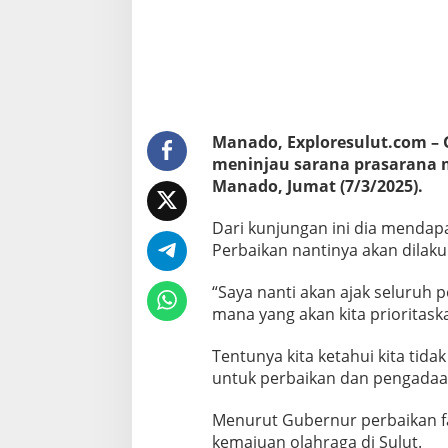
n
u
r
Y
u
l
i
u
Manado, Exploresulut.com – 
s
meninjau sarana prasarana m
:
A
Manado, Jumat (7/3/2025).
k
a
Dari kunjungan ini dia mendapat
n
Perbaikan nantinya akan dilaku
D
i
“Saya nanti akan ajak seluruh
p
e
mana yang akan kita prioritask
r
b
Tentunya kita ketahui kita tid
a
untuk perbaikan dan pengadaa
i
k
i
Menurut Gubernur perbaikan fa
B
kemajuan olahraga di Sulut.