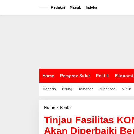
L
e
Redaksi
Masuk
Indeks
w
a
t
i
k
e
k
o
n
t
e
n
Home
Pemprov Sulut
Politik
Ekonomi
Manado
Bitung
Tomohon
Minahasa
Minut
Home
/
Berita
T
i
Tinjau Fasilitas KO
n
j
Akan Diperbaiki Be
a