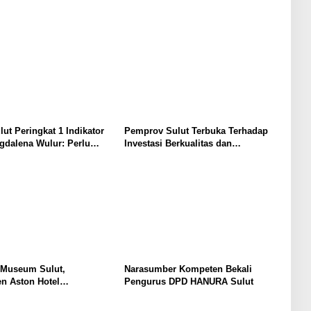
lut Peringkat 1 Indikator
Pemprov Sulut Terbuka Terhadap
gdalena Wulur: Perlu
Investasi Berkualitas dan
Secara Proposional, Agar
Berkelanjutan
bul Persepsi Keliru di
at
 Museum Sulut,
Narasumber Kompeten Bekali
n Aston Hotel
Pengurus DPD HANURA Sulut
men Promosikan
an Ke Wisatawan