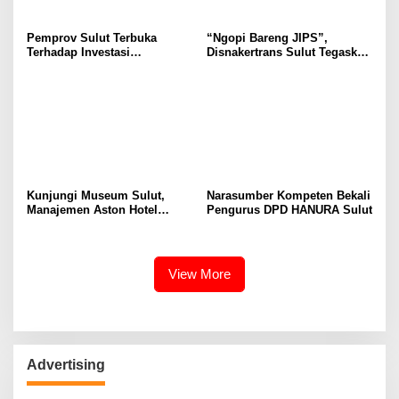
Pemprov Sulut Terbuka
“Ngopi Bareng JIPS”,
Terhadap Investasi
Disnakertrans Sulut Tegaskan
Berkualitas dan Berkelanjutan
Komitmen Lindungi Hak
Pekerja dari Ancaman PHK
Kunjungi Museum Sulut,
Narasumber Kompeten Bekali
Manajemen Aston Hotel
Pengurus DPD HANURA Sulut
Berkomitmen Promosikan
Kebudayaan Ke Wisatawan
View More
Advertising