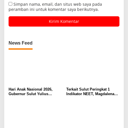
Simpan nama, email, dan situs web saya pada
peramban ini untuk komentar saya berikutnya.
News Feed
Hari Anak Nasional 2026,
Terkait Sulut Peringkat 1
Gubernur Sulut Yulius
Indikator NEET, Magdalena
Selvanus Serukan Penguatan
Wulur: Perlu Dipahami
Ruang Aman Bagi Anak, di
Secara Proposional, Agar
Lingkungan Fisik Maupun di
Tidak Timbul Persepsi Keliru
Ruang Digital
di Masyarakat