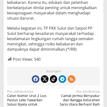
kebakaran. Karena itu, edukasi dan pelatihan
berkelanjutan dinilai penting untuk meningkatkan
kesiapsiagaan masyarakat dalam menghadapi
situasi darurat.
Melalui kegiatan ini, TP PKK Sulut dan Satpol PP
Sulut berharap kesadaran masyarakat terhadap
keselamatan lingkungan rumah tangga semakin
meningkat, sehingga risiko kebakaran dan
dampaknya dapat diminimalkan.(*/RR)
Post Views:
540
Ikuti Kami
N
Pos sebelumnya
Pos berikutnya
Calon Nomor Urut 2 Lius
Camat Jermia Bersyukur
a
Paulus Leke Tawarkan
dan Bangga Kelurahan
Solusi Nyata untuk
Sario Utara Berhasil Raih
v