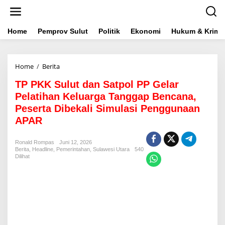
L
e
w
a
Home
Pemprov Sulut
Politik
Ekonomi
Hukum & Krimin
t
i
k
Home
/
Berita
T
e
P
k
TP PKK Sulut dan Satpol PP Gelar
P
o
K
n
Pelatihan Keluarga Tanggap Bencana,
K
t
Peserta Dibekali Simulasi Penggunaan
S
e
APAR
u
n
l
u
Ronald Rompas
Juni 12, 2026
t
Berita
,
Headline
,
Pemerintahan
,
Sulawesi Utara
540
d
Dilihat
a
n
S
a
t
p
o