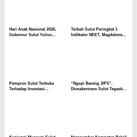
Hari Anak Nasional 2026,
Terkait Sulut Peringkat 1
Gubernur Sulut Yulius
Indikator NEET, Magdalena
Selvanus Serukan Penguatan
Wulur: Perlu Dipahami
Ruang Aman Bagi Anak, di
Secara Proposional, Agar
Lingkungan Fisik Maupun di
Tidak Timbul Persepsi Keliru
Ruang Digital
di Masyarakat
Pemprov Sulut Terbuka
“Ngopi Bareng JIPS”,
Terhadap Investasi
Disnakertrans Sulut Tegaskan
Berkualitas dan Berkelanjutan
Komitmen Lindungi Hak
Pekerja dari Ancaman PHK