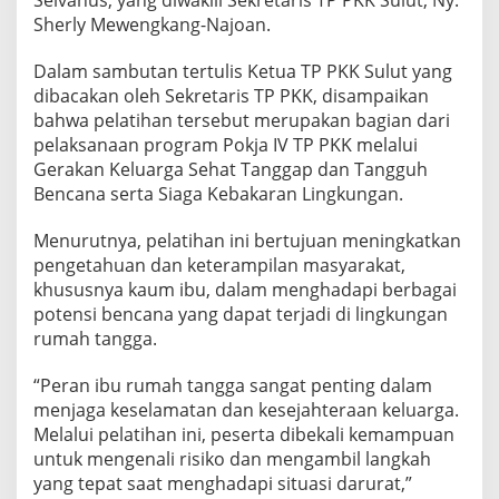
T
Sherly Mewengkang-Najoan.
a
n
Dalam sambutan tertulis Ketua TP PKK Sulut yang
g
g
dibacakan oleh Sekretaris TP PKK, disampaikan
a
bahwa pelatihan tersebut merupakan bagian dari
p
pelaksanaan program Pokja IV TP PKK melalui
B
Gerakan Keluarga Sehat Tanggap dan Tangguh
e
Bencana serta Siaga Kebakaran Lingkungan.
n
c
a
Menurutnya, pelatihan ini bertujuan meningkatkan
n
pengetahuan dan keterampilan masyarakat,
a
khususnya kaum ibu, dalam menghadapi berbagai
,
potensi bencana yang dapat terjadi di lingkungan
P
e
rumah tangga.
s
e
“Peran ibu rumah tangga sangat penting dalam
r
menjaga keselamatan dan kesejahteraan keluarga.
t
Melalui pelatihan ini, peserta dibekali kemampuan
a
D
untuk mengenali risiko dan mengambil langkah
i
yang tepat saat menghadapi situasi darurat,”
b