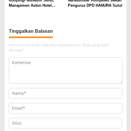
Kunjungi Museum Sulut,
Narasumber Kompeten Bekali
Manajemen Aston Hotel
Pengurus DPD HANURA Sulut
Berkomitmen Promosikan
Kebudayaan Ke Wisatawan
Tinggalkan Balasan
Alamat email Anda tidak akan dipublikasikan.
Ruas yang wajib
ditandai
*