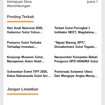
Kemajuan Desa
Juara 1
i
Warembungan
g
Posting Terkait
a
s
Hari Anak Nasional 2026,
Terkait Sulut Peringkat 1
i
Gubernur Sulut Yulius
Indikator NEET, Magdalena
Selvanus Serukan Penguatan
Wulur: Perlu Dipahami
p
Ruang Aman Bagi Anak, di
Secara Proposional, Agar
Pemprov Sulut Terbuka
“Ngopi Bareng JIPS”,
o
Lingkungan Fisik Maupun di
Tidak Timbul Persepsi Keliru
Terhadap Investasi
Disnakertrans Sulut Tegaskan
Ruang Digital
di Masyarakat
s
Berkualitas dan Berkelanjutan
Komitmen Lindungi Hak
Pekerja dari Ancaman PHK
Kunjungi Museum Sulut,
Narasumber Kompeten Bekali
Manajemen Aston Hotel
Pengurus DPD HANURA Sulut
Berkomitmen Promosikan
Kebudayaan Ke Wisatawan
Sukseskan Event TIFF 2026,
Pariwisata Sulawesi Utara:
Ketua Dekranasda Sulut Anik
Dari Mengejar Angka Menuju
Yulius Selvanus Sumbang
Menciptakan Nilai Tambah
Desain Batik
Jangan Lewatkan