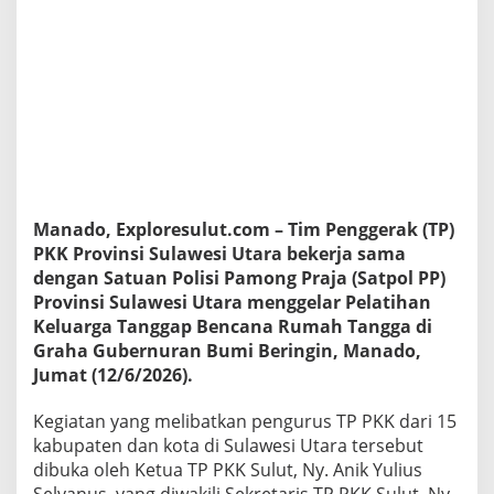
l
P
P
G
e
l
a
r
P
e
l
Manado, Exploresulut.com – Tim Penggerak (TP)
a
t
PKK Provinsi Sulawesi Utara bekerja sama
i
dengan Satuan Polisi Pamong Praja (Satpol PP)
h
Provinsi Sulawesi Utara menggelar Pelatihan
a
Keluarga Tanggap Bencana Rumah Tangga di
n
K
Graha Gubernuran Bumi Beringin, Manado,
e
Jumat (12/6/2026).
l
u
Kegiatan yang melibatkan pengurus TP PKK dari 15
a
kabupaten dan kota di Sulawesi Utara tersebut
r
g
dibuka oleh Ketua TP PKK Sulut, Ny. Anik Yulius
a
Selvanus, yang diwakili Sekretaris TP PKK Sulut, Ny.