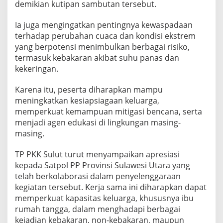
demikian kutipan sambutan tersebut.
e
k
Ia juga mengingatkan pentingnya kewaspadaan
a
l
terhadap perubahan cuaca dan kondisi ekstrem
i
yang berpotensi menimbulkan berbagai risiko,
S
termasuk kebakaran akibat suhu panas dan
i
kekeringan.
m
u
l
Karena itu, peserta diharapkan mampu
a
meningkatkan kesiapsiagaan keluarga,
s
memperkuat kemampuan mitigasi bencana, serta
i
menjadi agen edukasi di lingkungan masing-
P
e
masing.
n
g
TP PKK Sulut turut menyampaikan apresiasi
g
kepada Satpol PP Provinsi Sulawesi Utara yang
u
telah berkolaborasi dalam penyelenggaraan
n
a
kegiatan tersebut. Kerja sama ini diharapkan dapat
a
memperkuat kapasitas keluarga, khususnya ibu
n
rumah tangga, dalam menghadapi berbagai
A
kejadian kebakaran, non-kebakaran, maupun
P