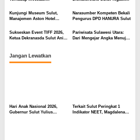
Ruang Digital
di Masyarakat
Berkualitas dan Berkelanjutan
Komitmen Lindungi Hak
o
Pekerja dari Ancaman PHK
Kunjungi Museum Sulut,
Narasumber Kompeten Bekali
s
Manajemen Aston Hotel
Pengurus DPD HANURA Sulut
Berkomitmen Promosikan
Kebudayaan Ke Wisatawan
Sukseskan Event TIFF 2026,
Pariwisata Sulawesi Utara:
Ketua Dekranasda Sulut Anik
Dari Mengejar Angka Menuju
Yulius Selvanus Sumbang
Menciptakan Nilai Tambah
Desain Batik
Jangan Lewatkan
Hari Anak Nasional 2026,
Terkait Sulut Peringkat 1
Gubernur Sulut Yulius
Indikator NEET, Magdalena
Selvanus Serukan Penguatan
Wulur: Perlu Dipahami
Ruang Aman Bagi Anak, di
Secara Proposional, Agar
Lingkungan Fisik Maupun di
Tidak Timbul Persepsi Keliru
Ruang Digital
di Masyarakat