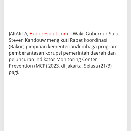
P
e
n
c
e
g
JAKARTA,
Exploresulut.com
– Wakil Gubernur Sulut
a
h
Steven Kandouw mengikuti Rapat koordinasi
a
(Rakor) pimpinan kementerian/lembaga program
n
pemberantasan korupsi pemerintah daerah dan
K
peluncuran indikator Monitoring Center
o
Prevention (MCP) 2023, di Jakarta, Selasa (21/3)
r
u
pagi.
p
s
i
,
P
e
r
k
u
a
t