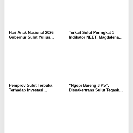
Hari Anak Nasional 2026,
Terkait Sulut Peringkat 1
Gubernur Sulut Yulius
Indikator NEET, Magdalena
Selvanus Serukan Penguatan
Wulur: Perlu Dipahami
Ruang Aman Bagi Anak, di
Secara Proposional, Agar
Lingkungan Fisik Maupun di
Tidak Timbul Persepsi Keliru
Ruang Digital
di Masyarakat
Pemprov Sulut Terbuka
“Ngopi Bareng JIPS”,
Terhadap Investasi
Disnakertrans Sulut Tegaskan
Berkualitas dan Berkelanjutan
Komitmen Lindungi Hak
Pekerja dari Ancaman PHK