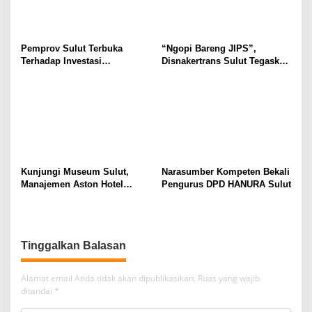
Pemprov Sulut Terbuka
“Ngopi Bareng JIPS”,
Terhadap Investasi
Disnakertrans Sulut Tegaskan
Berkualitas dan Berkelanjutan
Komitmen Lindungi Hak
Pekerja dari Ancaman PHK
Kunjungi Museum Sulut,
Narasumber Kompeten Bekali
Manajemen Aston Hotel
Pengurus DPD HANURA Sulut
Berkomitmen Promosikan
Kebudayaan Ke Wisatawan
Tinggalkan Balasan
Alamat email Anda tidak akan dipublikasikan.
Ruas yang wajib
ditandai
*