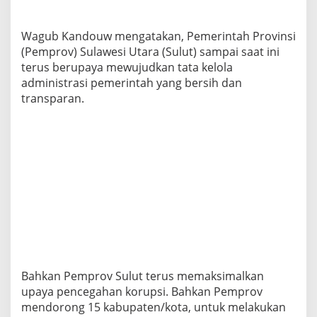
T
a
t
Wagub Kandouw mengatakan, Pemerintah Provinsi
a
(Pemprov) Sulawesi Utara (Sulut) sampai saat ini
K
terus berupaya mewujudkan tata kelola
e
administrasi pemerintah yang bersih dan
l
o
transparan.
l
a
P
e
m
e
r
i
n
t
a
h
a
n
Bahkan Pemprov Sulut terus memaksimalkan
upaya pencegahan korupsi. Bahkan Pemprov
mendorong 15 kabupaten/kota, untuk melakukan