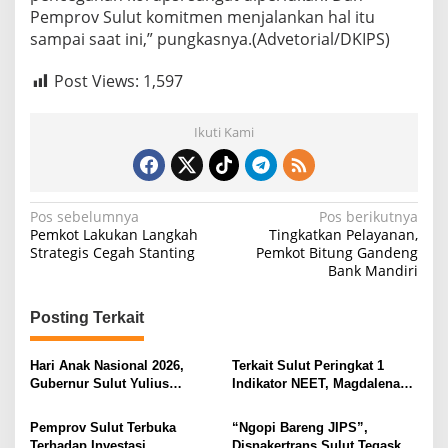
Pemprov Sulut komitmen menjalankan hal itu
sampai saat ini,” pungkasnya.(Advetorial/DKIPS)
Post Views:
1,597
Ikuti Kami
N
Pos sebelumnya
Pos berikutnya
Pemkot Lakukan Langkah
Tingkatkan Pelayanan,
a
Strategis Cegah Stanting
Pemkot Bitung Gandeng
Bank Mandiri
v
i
Posting Terkait
g
a
Hari Anak Nasional 2026,
Terkait Sulut Peringkat 1
s
Gubernur Sulut Yulius
Indikator NEET, Magdalena
Selvanus Serukan Penguatan
Wulur: Perlu Dipahami
i
Ruang Aman Bagi Anak, di
Secara Proposional, Agar
Pemprov Sulut Terbuka
“Ngopi Bareng JIPS”,
Lingkungan Fisik Maupun di
Tidak Timbul Persepsi Keliru
p
Terhadap Investasi
Disnakertrans Sulut Tegaskan