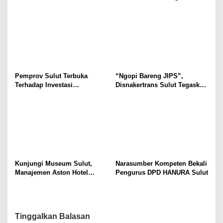
Selvanus Serukan Penguatan
Wulur: Perlu Dipahami
Ruang Aman Bagi Anak, di
Secara Proposional, Agar
Lingkungan Fisik Maupun di
Tidak Timbul Persepsi Keliru
Ruang Digital
di Masyarakat
Pemprov Sulut Terbuka
“Ngopi Bareng JIPS”,
Terhadap Investasi
Disnakertrans Sulut Tegaskan
Berkualitas dan Berkelanjutan
Komitmen Lindungi Hak
Pekerja dari Ancaman PHK
Kunjungi Museum Sulut,
Narasumber Kompeten Bekali
Manajemen Aston Hotel
Pengurus DPD HANURA Sulut
Berkomitmen Promosikan
Kebudayaan Ke Wisatawan
Tinggalkan Balasan