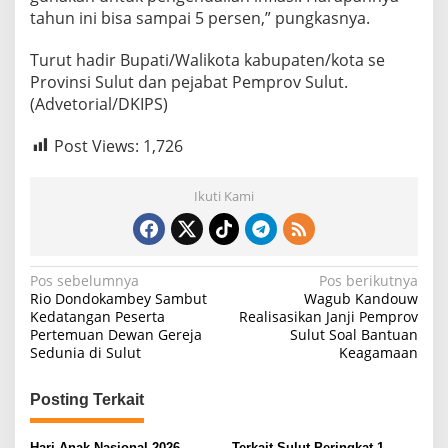
tahun ini bisa sampai 5 persen,” pungkasnya.
Turut hadir Bupati/Walikota kabupaten/kota se
Provinsi Sulut dan pejabat Pemprov Sulut.
(Advetorial/DKIPS)
Post Views:
1,726
Ikuti Kami
N
Pos sebelumnya
Pos berikutnya
Rio Dondokambey Sambut
Wagub Kandouw
a
Kedatangan Peserta
Realisasikan Janji Pemprov
Pertemuan Dewan Gereja
Sulut Soal Bantuan
v
Sedunia di Sulut
Keagamaan
i
g
Posting Terkait
a
Hari Anak Nasional 2026,
Terkait Sulut Peringkat 1