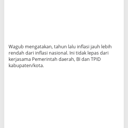
P
a
n
g
a
n
M
u
r
Wagub mengatakan, tahun lalu inflasi jauh lebih
a
rendah dari inflasi nasional. Ini tidak lepas dari
h
kerjasama Pemerintah daerah, BI dan TPID
d
a
kabupaten/kota.
n
O
p
e
r
a
s
i
P
a
s
a