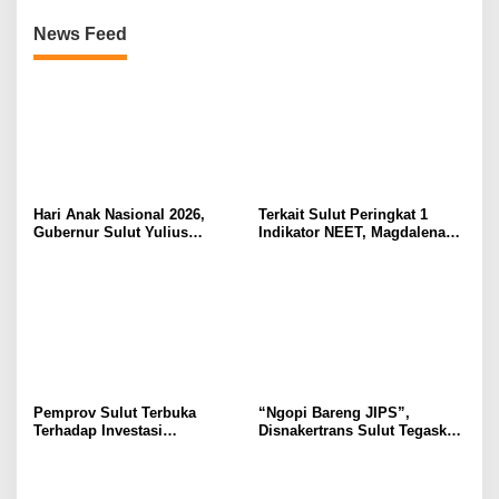
News Feed
Hari Anak Nasional 2026,
Terkait Sulut Peringkat 1
Gubernur Sulut Yulius
Indikator NEET, Magdalena
Selvanus Serukan Penguatan
Wulur: Perlu Dipahami
Ruang Aman Bagi Anak, di
Secara Proposional, Agar
Lingkungan Fisik Maupun di
Tidak Timbul Persepsi Keliru
Ruang Digital
di Masyarakat
Pemprov Sulut Terbuka
“Ngopi Bareng JIPS”,
Terhadap Investasi
Disnakertrans Sulut Tegaskan
Berkualitas dan Berkelanjutan
Komitmen Lindungi Hak
Pekerja dari Ancaman PHK