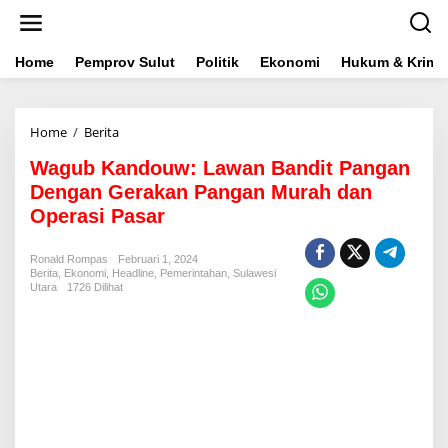
L
e
w
a
Home
Pemprov Sulut
Politik
Ekonomi
Hukum & Krimin
t
i
k
Home
/
Berita
W
e
a
k
Wagub Kandouw: Lawan Bandit Pangan
g
o
u
n
Dengan Gerakan Pangan Murah dan
b
t
Operasi Pasar
K
e
a
n
n
Ronald Rompas
Februari 1, 2024
Berita
,
Ekonomi
,
Headline
d
,
Pemerintahan
,
Sulawesi
Utara
1726 Dilihat
o
u
w
:
L
a
w
a
n