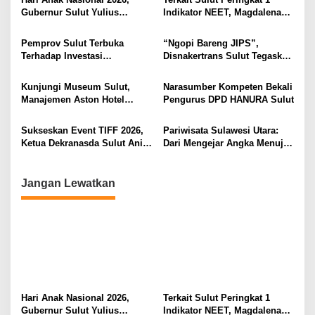
s
Gubernur Sulut Yulius
Indikator NEET, Magdalena
i
Selvanus Serukan Penguatan
Wulur: Perlu Dipahami
Ruang Aman Bagi Anak, di
Secara Proposional, Agar
p
Pemprov Sulut Terbuka
“Ngopi Bareng JIPS”,
Lingkungan Fisik Maupun di
Tidak Timbul Persepsi Keliru
Terhadap Investasi
Disnakertrans Sulut Tegaskan
o
Ruang Digital
di Masyarakat
Berkualitas dan Berkelanjutan
Komitmen Lindungi Hak
s
Pekerja dari Ancaman PHK
Kunjungi Museum Sulut,
Narasumber Kompeten Bekali
Manajemen Aston Hotel
Pengurus DPD HANURA Sulut
Berkomitmen Promosikan
Kebudayaan Ke Wisatawan
Sukseskan Event TIFF 2026,
Pariwisata Sulawesi Utara:
Ketua Dekranasda Sulut Anik
Dari Mengejar Angka Menuju
Yulius Selvanus Sumbang
Menciptakan Nilai Tambah
Desain Batik
Jangan Lewatkan
Hari Anak Nasional 2026,
Terkait Sulut Peringkat 1
Gubernur Sulut Yulius
Indikator NEET, Magdalena