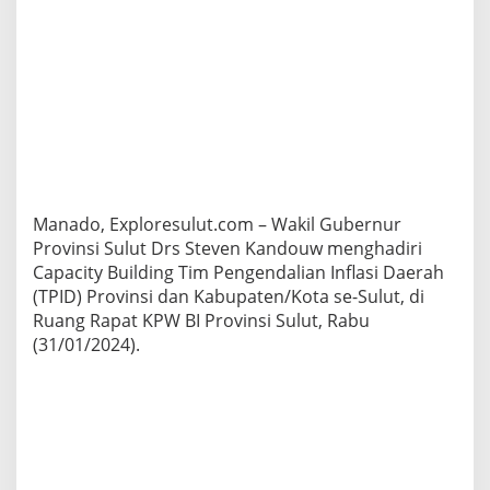
B
a
n
d
i
t
P
a
n
g
a
Manado, Exploresulut.com – Wakil Gubernur
n
D
Provinsi Sulut Drs Steven Kandouw menghadiri
e
Capacity Building Tim Pengendalian Inflasi Daerah
n
(TPID) Provinsi dan Kabupaten/Kota se-Sulut, di
g
Ruang Rapat KPW BI Provinsi Sulut, Rabu
a
(31/01/2024).
n
G
e
r
a
k
a
n