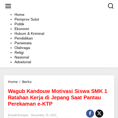
L
e
w
Home
a
Pemprov Sulut
t
Politik
i
Ekonomi
k
Hukum & Kriminal
e
Pendidikan
k
Pariwisata
o
Olahraga
n
Religi
t
Nasional
e
Advetorial
n
Home
/
Berita
W
a
Wagub Kandouw Motivasi Siswa SMK 1
g
u
Ratahan Kerja di Jepang Saat Pantau
b
Perekaman e-KTP
K
a
n
Ronald Rompas
November 15, 2023