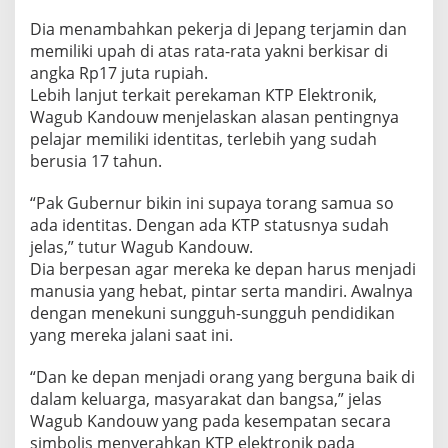
u
Dia menambahkan pekerja di Jepang terjamin dan
P
e
memiliki upah di atas rata-rata yakni berkisar di
r
angka Rp17 juta rupiah.
e
Lebih lanjut terkait perekaman KTP Elektronik,
k
Wagub Kandouw menjelaskan alasan pentingnya
a
m
pelajar memiliki identitas, terlebih yang sudah
a
berusia 17 tahun.
n
e
“Pak Gubernur bikin ini supaya torang samua so
-
ada identitas. Dengan ada KTP statusnya sudah
K
T
jelas,” tutur Wagub Kandouw.
P
Dia berpesan agar mereka ke depan harus menjadi
manusia yang hebat, pintar serta mandiri. Awalnya
dengan menekuni sungguh-sungguh pendidikan
yang mereka jalani saat ini.
“Dan ke depan menjadi orang yang berguna baik di
dalam keluarga, masyarakat dan bangsa,” jelas
Wagub Kandouw yang pada kesempatan secara
simbolis menyerahkan KTP elektronik pada