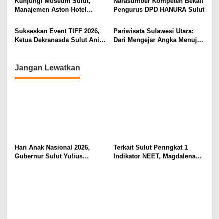
Kunjungi Museum Sulut,
Narasumber Kompeten Bekali
Manajemen Aston Hotel
Pengurus DPD HANURA Sulut
Berkomitmen Promosikan
Kebudayaan Ke Wisatawan
Sukseskan Event TIFF 2026,
Pariwisata Sulawesi Utara:
Ketua Dekranasda Sulut Anik
Dari Mengejar Angka Menuju
Yulius Selvanus Sumbang
Menciptakan Nilai Tambah
Desain Batik
Jangan Lewatkan
Hari Anak Nasional 2026,
Terkait Sulut Peringkat 1
Gubernur Sulut Yulius
Indikator NEET, Magdalena
Selvanus Serukan Penguatan
Wulur: Perlu Dipahami
Ruang Aman Bagi Anak, di
Secara Proposional, Agar
Lingkungan Fisik Maupun di
Tidak Timbul Persepsi Keliru
Ruang Digital
di Masyarakat