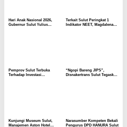
Hari Anak Nasional 2026,
Terkait Sulut Peringkat 1
Gubernur Sulut Yulius
Indikator NEET, Magdalena
Selvanus Serukan Penguatan
Wulur: Perlu Dipahami
Ruang Aman Bagi Anak, di
Secara Proposional, Agar
Lingkungan Fisik Maupun di
Tidak Timbul Persepsi Keliru
Ruang Digital
di Masyarakat
Pemprov Sulut Terbuka
“Ngopi Bareng JIPS”,
Terhadap Investasi
Disnakertrans Sulut Tegaskan
Berkualitas dan Berkelanjutan
Komitmen Lindungi Hak
Pekerja dari Ancaman PHK
Kunjungi Museum Sulut,
Narasumber Kompeten Bekali
Manajemen Aston Hotel
Pengurus DPD HANURA Sulut