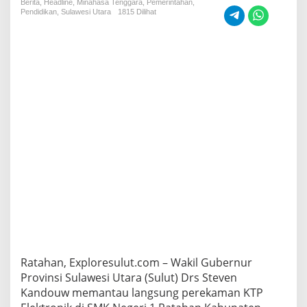
Berita
,
Headline
,
Minahasa Tenggara
d
,
Pemerintahan
,
Pendidikan
,
Sulawesi Utara
1815 Dilihat
o
u
w
M
o
t
i
v
a
s
i
S
i
s
w
a
S
M
K
1
Ratahan, Exploresulut.com – Wakil Gubernur
R
a
Provinsi Sulawesi Utara (Sulut) Drs Steven
t
Kandouw memantau langsung perekaman KTP
a