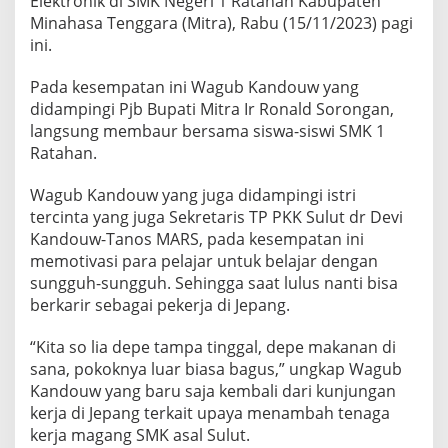
Elektronik di SMK Negeri 1 Ratahan Kabupaten
h
Minahasa Tenggara (Mitra), Rabu (15/11/2023) pagi
a
ini.
n
K
e
Pada kesempatan ini Wagub Kandouw yang
r
didampingi Pjb Bupati Mitra Ir Ronald Sorongan,
j
langsung membaur bersama siswa-siswi SMK 1
a
Ratahan.
d
i
J
Wagub Kandouw yang juga didampingi istri
e
tercinta yang juga Sekretaris TP PKK Sulut dr Devi
p
Kandouw-Tanos MARS, pada kesempatan ini
a
memotivasi para pelajar untuk belajar dengan
n
g
sungguh-sungguh. Sehingga saat lulus nanti bisa
S
berkarir sebagai pekerja di Jepang.
a
a
“Kita so lia depe tampa tinggal, depe makanan di
t
sana, pokoknya luar biasa bagus,” ungkap Wagub
P
a
Kandouw yang baru saja kembali dari kunjungan
n
kerja di Jepang terkait upaya menambah tenaga
t
kerja magang SMK asal Sulut.
a