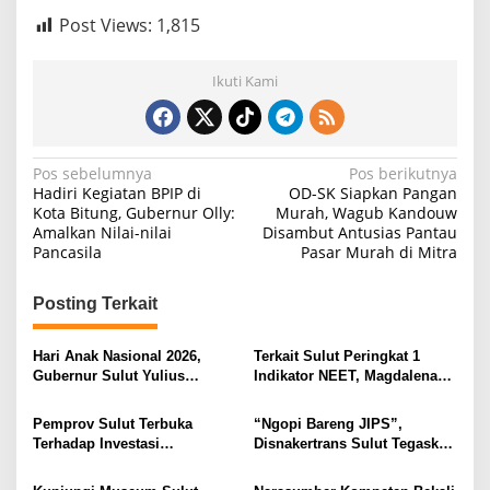
Post Views:
1,815
Ikuti Kami
N
Pos sebelumnya
Pos berikutnya
Hadiri Kegiatan BPIP di
OD-SK Siapkan Pangan
a
Kota Bitung, Gubernur Olly:
Murah, Wagub Kandouw
Amalkan Nilai-nilai
Disambut Antusias Pantau
v
Pancasila
Pasar Murah di Mitra
i
g
Posting Terkait
a
s
Hari Anak Nasional 2026,
Terkait Sulut Peringkat 1
Gubernur Sulut Yulius
Indikator NEET, Magdalena
i
Selvanus Serukan Penguatan
Wulur: Perlu Dipahami
Ruang Aman Bagi Anak, di
Secara Proposional, Agar
p
Pemprov Sulut Terbuka
“Ngopi Bareng JIPS”,
Lingkungan Fisik Maupun di
Tidak Timbul Persepsi Keliru
Terhadap Investasi
Disnakertrans Sulut Tegaskan
o
Ruang Digital
di Masyarakat
Berkualitas dan Berkelanjutan
Komitmen Lindungi Hak
s
Pekerja dari Ancaman PHK