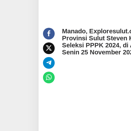
p
3
.
2
7
4
Manado, Exploresulut.
T
Provinsi Sulut Steve
H
L
Seleksi PPPK 2024, di
L
Senin 25 November 20
u
l
u
s
T
e
s
P
P
P
K