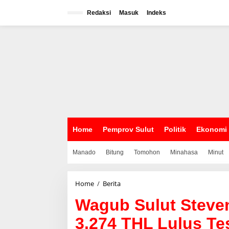
L
e
Redaksi
Masuk
Indeks
w
a
t
i
k
e
k
o
n
t
e
n
Home
Pemprov Sulut
Politik
Ekonomi
Manado
Bitung
Tomohon
Minahasa
Minut
Home
/
Berita
W
a
Wagub Sulut Steve
g
u
3.274 THL Lulus T
b