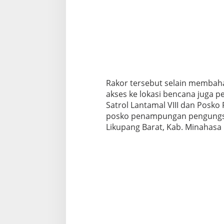
e
n
t
u
k
a
n
P
o
Rakor tersebut selain membahas
s
k
akses ke lokasi bencana juga 
o
Satrol Lantamal VIII dan Posko
E
posko penampungan pengungsi 
r
Likupang Barat, Kab. Minahasa 
u
p
s
i
G
u
n
u
n
g
R