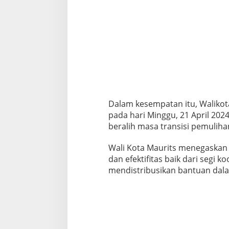
u
a
n
g
Dalam kesempatan itu, Waliko
pada hari Minggu, 21 April 20
beralih masa transisi pemuliha
Wali Kota Maurits menegaska
dan efektifitas baik dari segi k
mendistribusikan bantuan dal