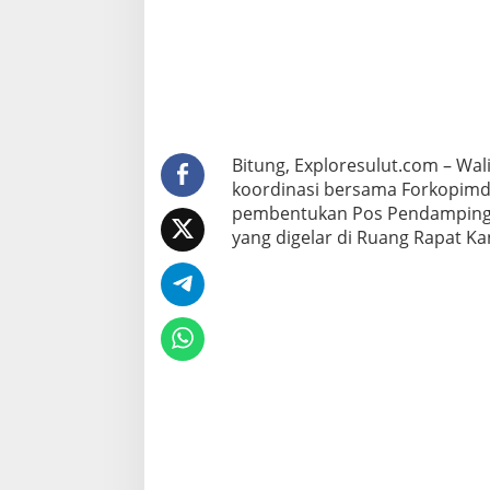
n
F
o
r
k
o
p
i
m
Bitung, Exploresulut.com – Wal
d
koordinasi bersama Forkopimd
a
pembentukan Pos Pendamping 
G
yang digelar di Ruang Rapat Ka
e
l
a
r
R
a
k
o
r
P
e
m
b