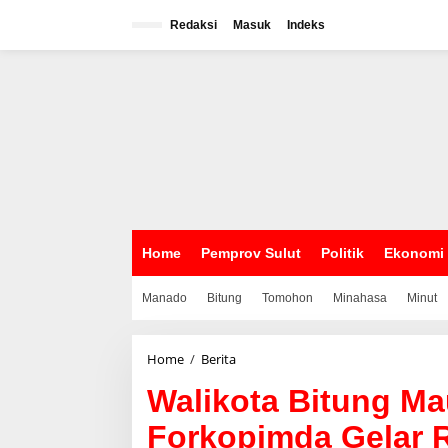
L
e
Redaksi
Masuk
Indeks
w
a
t
i
k
e
k
o
n
t
e
n
Home
Pemprov Sulut
Politik
Ekonomi
Manado
Bitung
Tomohon
Minahasa
Minut
Home
/
Berita
W
a
Walikota Bitung Mau
l
i
Forkopimda Gelar 
k