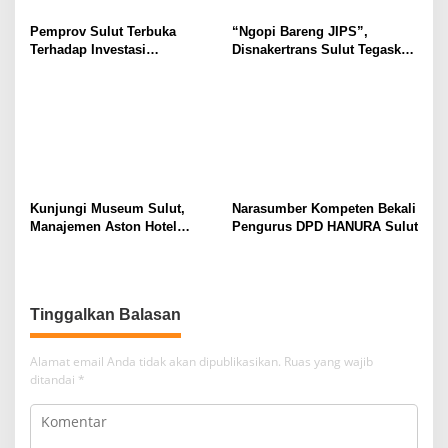
Pemprov Sulut Terbuka
“Ngopi Bareng JIPS”,
Terhadap Investasi
Disnakertrans Sulut Tegaskan
Berkualitas dan Berkelanjutan
Komitmen Lindungi Hak
Pekerja dari Ancaman PHK
Kunjungi Museum Sulut,
Narasumber Kompeten Bekali
Manajemen Aston Hotel
Pengurus DPD HANURA Sulut
Berkomitmen Promosikan
Kebudayaan Ke Wisatawan
Tinggalkan Balasan
Alamat email Anda tidak akan dipublikasikan.
Ruas yang wajib
ditandai
*