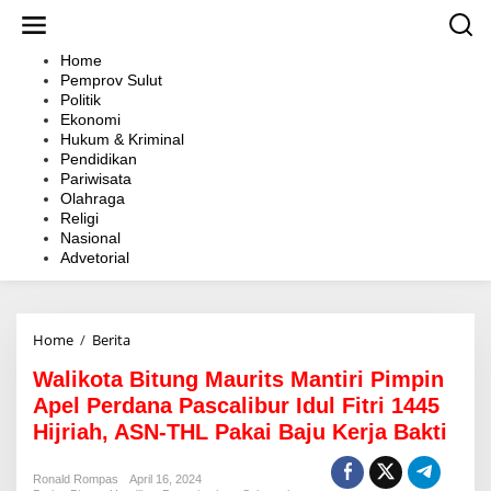
L
e
w
Home
a
Pemprov Sulut
t
Politik
i
Ekonomi
k
Hukum & Kriminal
e
Pendidikan
k
Pariwisata
o
Olahraga
n
Religi
t
Nasional
e
Advetorial
n
Home
/
Berita
W
a
Walikota Bitung Maurits Mantiri Pimpin
l
i
Apel Perdana Pascalibur Idul Fitri 1445
k
Hijriah, ASN-THL Pakai Baju Kerja Bakti
o
t
a
Ronald Rompas
April 16, 2024