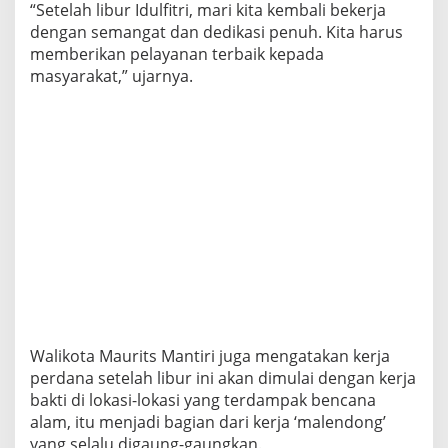
“Setelah libur Idulfitri, mari kita kembali bekerja
l
F
dengan semangat dan dedikasi penuh. Kita harus
i
memberikan pelayanan terbaik kepada
t
masyarakat,” ujarnya.
r
i
1
4
4
5
H
i
j
r
i
a
h
,
A
S
Walikota Maurits Mantiri juga mengatakan kerja
N
perdana setelah libur ini akan dimulai dengan kerja
-
bakti di lokasi-lokasi yang terdampak bencana
T
alam, itu menjadi bagian dari kerja ‘malendong’
H
L
yang selalu digaung-gaungkan.