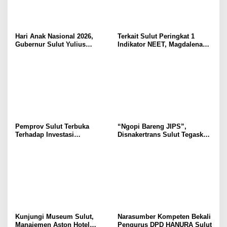
Hari Anak Nasional 2026,
Terkait Sulut Peringkat 1
Gubernur Sulut Yulius
Indikator NEET, Magdalena
Selvanus Serukan Penguatan
Wulur: Perlu Dipahami
Ruang Aman Bagi Anak, di
Secara Proposional, Agar
Lingkungan Fisik Maupun di
Tidak Timbul Persepsi Keliru
Ruang Digital
di Masyarakat
Pemprov Sulut Terbuka
“Ngopi Bareng JIPS”,
Terhadap Investasi
Disnakertrans Sulut Tegaskan
Berkualitas dan Berkelanjutan
Komitmen Lindungi Hak
Pekerja dari Ancaman PHK
Kunjungi Museum Sulut,
Narasumber Kompeten Bekali
Manajemen Aston Hotel
Pengurus DPD HANURA Sulut