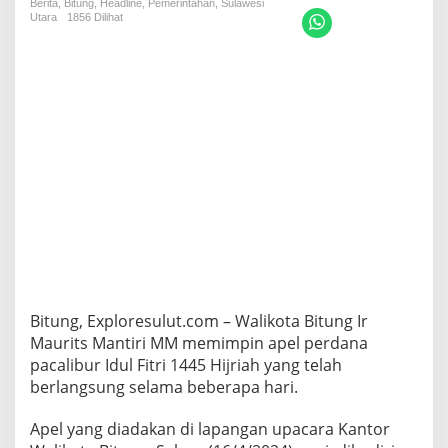
Berita
,
Bitung
,
Headline
B
,
Pemerintahan
,
Sulawesi
Utara
1856 Dilihat
i
t
u
n
g
M
a
u
r
i
t
s
M
a
n
t
i
Bitung, Exploresulut.com – Walikota Bitung Ir
r
Maurits Mantiri MM memimpin apel perdana
i
pacalibur Idul Fitri 1445 Hijriah yang telah
P
i
berlangsung selama beberapa hari.
m
p
Apel yang diadakan di lapangan upacara Kantor
i