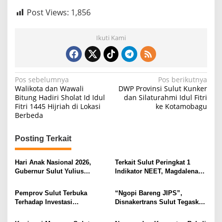
Post Views:
1,856
Ikuti Kami
N
Pos sebelumnya
Pos berikutnya
Walikota dan Wawali
DWP Provinsi Sulut Kunker
a
Bitung Hadiri Sholat Id Idul
dan Silaturahmi Idul Fitri
Fitri 1445 Hijriah di Lokasi
ke Kotamobagu
v
Berbeda
i
g
Posting Terkait
a
s
Hari Anak Nasional 2026,
Terkait Sulut Peringkat 1
Gubernur Sulut Yulius
Indikator NEET, Magdalena
i
Selvanus Serukan Penguatan
Wulur: Perlu Dipahami
Ruang Aman Bagi Anak, di
Secara Proposional, Agar
p
Pemprov Sulut Terbuka
“Ngopi Bareng JIPS”,
Lingkungan Fisik Maupun di
Tidak Timbul Persepsi Keliru
Terhadap Investasi
Disnakertrans Sulut Tegaskan
o
Ruang Digital
di Masyarakat
Berkualitas dan Berkelanjutan
Komitmen Lindungi Hak
s
Pekerja dari Ancaman PHK