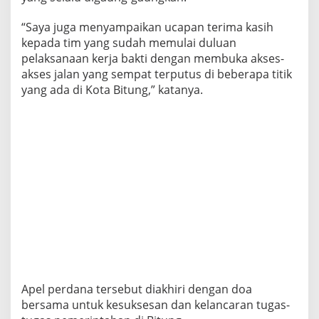
P
a
“Saya juga menyampaikan ucapan terima kasih
k
kepada tim yang sudah memulai duluan
a
pelaksanaan kerja bakti dengan membuka akses-
i
B
akses jalan yang sempat terputus di beberapa titik
a
yang ada di Kota Bitung,” katanya.
j
u
K
e
r
j
a
B
a
k
t
i
Apel perdana tersebut diakhiri dengan doa
bersama untuk kesuksesan dan kelancaran tugas-