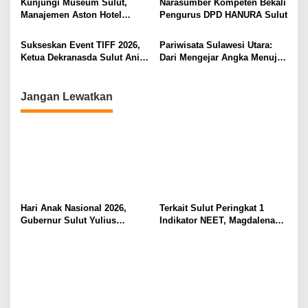
Kunjungi Museum Sulut,
Narasumber Kompeten Bekali
Manajemen Aston Hotel
Pengurus DPD HANURA Sulut
Berkomitmen Promosikan
Kebudayaan Ke Wisatawan
Sukseskan Event TIFF 2026,
Pariwisata Sulawesi Utara:
Ketua Dekranasda Sulut Anik
Dari Mengejar Angka Menuju
Yulius Selvanus Sumbang
Menciptakan Nilai Tambah
Desain Batik
Jangan Lewatkan
Hari Anak Nasional 2026,
Terkait Sulut Peringkat 1
Gubernur Sulut Yulius
Indikator NEET, Magdalena
Selvanus Serukan Penguatan
Wulur: Perlu Dipahami
Ruang Aman Bagi Anak, di
Secara Proposional, Agar
Lingkungan Fisik Maupun di
Tidak Timbul Persepsi Keliru
Ruang Digital
di Masyarakat