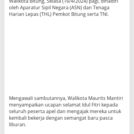
Walikota Bitung, Selasa (16/4/2024) pagi, dihadiri
n
oleh Aparatur Sipil Negara (ASN) dan Tenaga
A
p
Harian Lepas (THL) Pemkot Bitung serta TNI.
e
l
P
e
r
d
a
n
a
P
a
s
c
a
l
Mengawali sambutannya, Walikota Maurits Mantiri
i
menyampaikan ucapan selamat Idul Fitri kepada
b
u
seluruh peserta apel dan mengajak mereka untuk
r
kembali bekerja dengan semangat baru pasca
I
liburan.
d
u