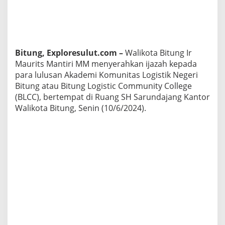
i
t
s
M
a
n
Bitung, Exploresulut.com –
Walikota Bitung Ir
t
Maurits Mantiri MM menyerahkan ijazah kepada
i
para lulusan Akademi Komunitas Logistik Negeri
r
Bitung atau Bitung Logistic Community College
i
S
(BLCC), bertempat di Ruang SH Sarundajang Kantor
e
Walikota Bitung, Senin (10/6/2024).
r
a
h
k
a
n
I
j
a
z
a
h
k