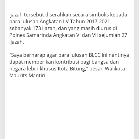
e
p
Ijazah tersebut diserahkan secara simbolis kepada
a
d
para lulusan Angkatan I-V Tahun 2017-2021
a
sebanyak 173 ijazah, dan yang masih diurus di
L
Polnes Samarinda Angkatan Vl dan Vll sejumlah 27
u
ijazah.
l
u
s
“Saya berharap agar para lulusan BLCC ini nantinya
a
dapat memberikan kontribusi bagi bangsa dan
n
negara lebih khusus Kota Bitung,” pesan Walikota
B
Maurits Mantiri.
L
C
C
,
I
n
i
P
e
s
a
n