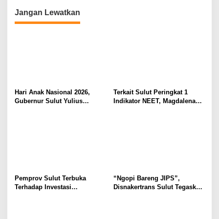
Desain Batik
Jangan Lewatkan
Hari Anak Nasional 2026,
Terkait Sulut Peringkat 1
Gubernur Sulut Yulius
Indikator NEET, Magdalena
Selvanus Serukan Penguatan
Wulur: Perlu Dipahami
Ruang Aman Bagi Anak, di
Secara Proposional, Agar
Lingkungan Fisik Maupun di
Tidak Timbul Persepsi Keliru
Ruang Digital
di Masyarakat
Pemprov Sulut Terbuka
“Ngopi Bareng JIPS”,
Terhadap Investasi
Disnakertrans Sulut Tegaskan
Berkualitas dan Berkelanjutan
Komitmen Lindungi Hak
Pekerja dari Ancaman PHK