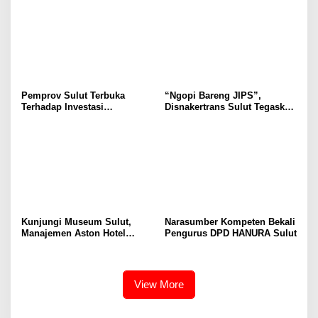
Ruang Aman Bagi Anak, di
Secara Proposional, Agar
Lingkungan Fisik Maupun di
Tidak Timbul Persepsi Keliru
Ruang Digital
di Masyarakat
Pemprov Sulut Terbuka
“Ngopi Bareng JIPS”,
Terhadap Investasi
Disnakertrans Sulut Tegaskan
Berkualitas dan Berkelanjutan
Komitmen Lindungi Hak
Pekerja dari Ancaman PHK
Kunjungi Museum Sulut,
Narasumber Kompeten Bekali
Manajemen Aston Hotel
Pengurus DPD HANURA Sulut
Berkomitmen Promosikan
Kebudayaan Ke Wisatawan
View More