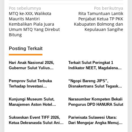
N
Pos sebelumnya
Pos berikutnya
MTQ ke-XXX, Walikota
Rita Tamuntuan Lantik
a
Maurits Mantiri
Penjabat Ketua TP PKK
Kembalikan Piala Juara
Kabupaten Bolmong dan
v
Umum MTQ Yang Direbut
Kepulauan Sangihe
i
Bitung
g
Posting Terkait
a
s
Hari Anak Nasional 2026,
Terkait Sulut Peringkat 1
i
Gubernur Sulut Yulius
Indikator NEET, Magdalena
Selvanus Serukan Penguatan
Wulur: Perlu Dipahami
p
Ruang Aman Bagi Anak, di
Secara Proposional, Agar
Pemprov Sulut Terbuka
“Ngopi Bareng JIPS”,
o
Lingkungan Fisik Maupun di
Tidak Timbul Persepsi Keliru
Terhadap Investasi
Disnakertrans Sulut Tegaskan
Ruang Digital
di Masyarakat
s
Berkualitas dan Berkelanjutan
Komitmen Lindungi Hak
Pekerja dari Ancaman PHK
Kunjungi Museum Sulut,
Narasumber Kompeten Bekali
Manajemen Aston Hotel
Pengurus DPD HANURA Sulut
Berkomitmen Promosikan
Kebudayaan Ke Wisatawan
Sukseskan Event TIFF 2026,
Pariwisata Sulawesi Utara:
Ketua Dekranasda Sulut Anik
Dari Mengejar Angka Menuju
Yulius Selvanus Sumbang
Menciptakan Nilai Tambah