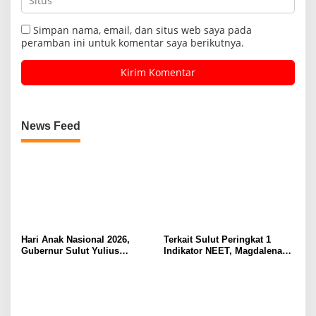
Simpan nama, email, dan situs web saya pada
peramban ini untuk komentar saya berikutnya.
News Feed
Hari Anak Nasional 2026,
Terkait Sulut Peringkat 1
Gubernur Sulut Yulius
Indikator NEET, Magdalena
Selvanus Serukan Penguatan
Wulur: Perlu Dipahami
Ruang Aman Bagi Anak, di
Secara Proposional, Agar
Lingkungan Fisik Maupun di
Tidak Timbul Persepsi Keliru
Ruang Digital
di Masyarakat