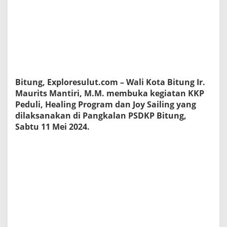
t
i
r
i
B
u
k
a
K
Bitung, Exploresulut.com – Wali Kota Bitung Ir.
K
Maurits Mantiri, M.M. membuka kegiatan KKP
P
Peduli, Healing Program dan Joy Sailing yang
P
e
dilaksanakan di Pangkalan PSDKP Bitung,
d
Sabtu 11 Mei 2024.
u
l
i
,
L
i
b
a
t
k
a