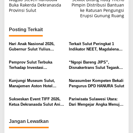
a
Buka Rakerda Dekranasda
Pimpin Distribusi Bantuan
Provinsi Sulut
ke Ratusan Pengungsi
v
Erupsi Gunung Ruang
i
g
Posting Terkait
a
s
Hari Anak Nasional 2026,
Terkait Sulut Peringkat 1
Gubernur Sulut Yulius
Indikator NEET, Magdalena
i
Selvanus Serukan Penguatan
Wulur: Perlu Dipahami
Ruang Aman Bagi Anak, di
Secara Proposional, Agar
p
Pemprov Sulut Terbuka
“Ngopi Bareng JIPS”,
Lingkungan Fisik Maupun di
Tidak Timbul Persepsi Keliru
Terhadap Investasi
Disnakertrans Sulut Tegaskan
o
Ruang Digital
di Masyarakat
Berkualitas dan Berkelanjutan
Komitmen Lindungi Hak
s
Pekerja dari Ancaman PHK
Kunjungi Museum Sulut,
Narasumber Kompeten Bekali
Manajemen Aston Hotel
Pengurus DPD HANURA Sulut
Berkomitmen Promosikan
Kebudayaan Ke Wisatawan
Sukseskan Event TIFF 2026,
Pariwisata Sulawesi Utara:
Ketua Dekranasda Sulut Anik
Dari Mengejar Angka Menuju
Yulius Selvanus Sumbang
Menciptakan Nilai Tambah
Desain Batik
Jangan Lewatkan