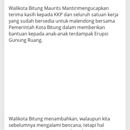
s
Walikota Bitung Maurits Mantirimengucapkan
i
terima kasih kepada KKP dan seluruh satuan kerja
G
u
yang sudah bersedia untuk malendong bersama
n
Pemerintah Kota Bitung dalam memberikan
u
bantuan kepada anak-anak terdampak Erupsi
n
Gunung Ruang.
g
R
u
a
n
g
Walikota Bitung menambahkan, walaupun kita
sebelumnya mengalami bencana, tetapi hal