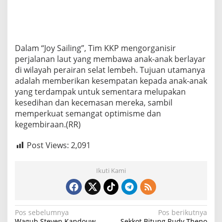
Dalam “Joy Sailing”, Tim KKP mengorganisir
perjalanan laut yang membawa anak-anak berlayar
di wilayah perairan selat lembeh. Tujuan utamanya
adalah memberikan kesempatan kepada anak-anak
yang terdampak untuk sementara melupakan
kesedihan dan kecemasan mereka, sambil
memperkuat semangat optimisme dan
kegembiraan.(RR)
Post Views:
2,091
Ikuti Kami
N
Pos sebelumnya
Pos berikutnya
Wagub Steven Kandouw
Sekkot Bitung Rudy Theno