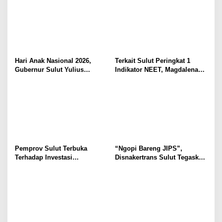
Hari Anak Nasional 2026,
Terkait Sulut Peringkat 1
Gubernur Sulut Yulius
Indikator NEET, Magdalena
Selvanus Serukan Penguatan
Wulur: Perlu Dipahami
Ruang Aman Bagi Anak, di
Secara Proposional, Agar
Lingkungan Fisik Maupun di
Tidak Timbul Persepsi Keliru
Ruang Digital
di Masyarakat
Pemprov Sulut Terbuka
“Ngopi Bareng JIPS”,
Terhadap Investasi
Disnakertrans Sulut Tegaskan
Berkualitas dan Berkelanjutan
Komitmen Lindungi Hak
Pekerja dari Ancaman PHK