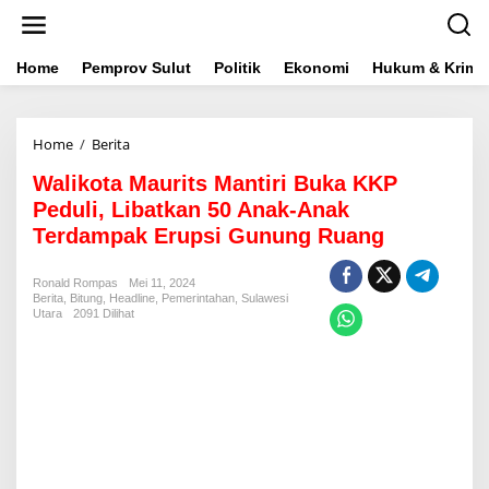
L
e
w
a
Home
Pemprov Sulut
Politik
Ekonomi
Hukum & Krimin
t
i
k
Home
/
Berita
W
e
a
k
Walikota Maurits Mantiri Buka KKP
l
o
i
n
Peduli, Libatkan 50 Anak-Anak
k
t
Terdampak Erupsi Gunung Ruang
o
e
t
n
a
Ronald Rompas
Mei 11, 2024
Berita
,
Bitung
,
Headline
M
,
Pemerintahan
,
Sulawesi
Utara
2091 Dilihat
a
u
r
i
t
s
M
a
n