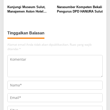
Kunjungi Museum Sulut,
Narasumber Kompeten Bekali
Manajemen Aston Hotel
Pengurus DPD HANURA Sulut
Berkomitmen Promosikan
Kebudayaan Ke Wisatawan
Tinggalkan Balasan
Alamat email Anda tidak akan dipublikasikan.
Ruas yang wajib
ditandai
*