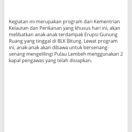
n
5
0
A
Kegiatan ini merupakan program dari Kementrian
n
Kelautan dan Perikanan yang khusus hari ini, akan
a
melibatkan anak-anak terdampak Erupsi Gunung
k
-
Ruang yang tinggal di BLK Bitung. Lewat program
A
ini, anak-anak akan dibawa untuk bersenang-
n
senang mengelilingi Pulau Lembeh menggunakan 2
a
kapal pengawas yang telah disiapkan.
k
T
e
r
d
a
m
p
a
k
E
r
u
p