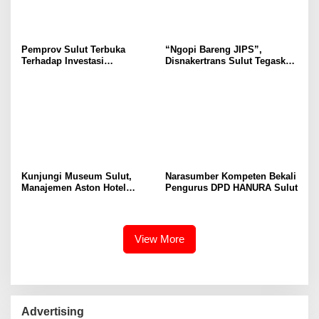
Pemprov Sulut Terbuka
“Ngopi Bareng JIPS”,
Terhadap Investasi
Disnakertrans Sulut Tegaskan
Berkualitas dan Berkelanjutan
Komitmen Lindungi Hak
Pekerja dari Ancaman PHK
Kunjungi Museum Sulut,
Narasumber Kompeten Bekali
Manajemen Aston Hotel
Pengurus DPD HANURA Sulut
Berkomitmen Promosikan
Kebudayaan Ke Wisatawan
View More
Advertising