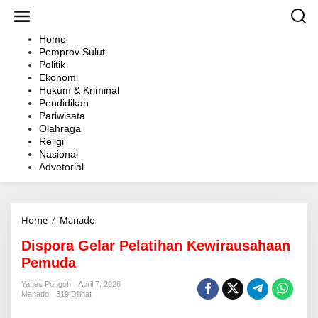
L
e
w
Home
a
Pemprov Sulut
t
Politik
i
Ekonomi
k
Hukum & Kriminal
e
Pendidikan
k
Pariwisata
o
Olahraga
n
Religi
t
Nasional
e
Advetorial
n
Home
/
Manado
D
i
Dispora Gelar Pelatihan Kewirausahaan
s
p
Pemuda
o
r
Yanes Pongoh
April 7, 2026
Manado
319 Dilihat
a
G