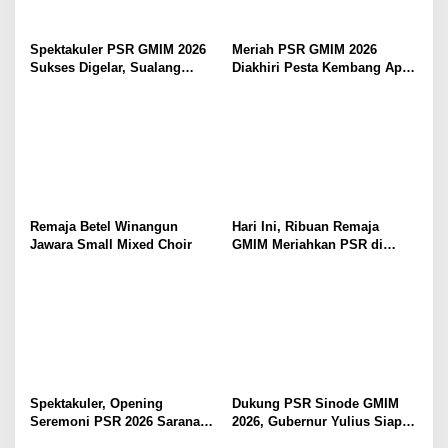
Spektakuler PSR GMIM 2026
Meriah PSR GMIM 2026
Sukses Digelar, Sualang
Diakhiri Pesta Kembang Api,
Ungkapkan Pujian dan
Sualang Sampaikan Syukur
Syukur Bagi Tuhan
dan Terima Kasih
Remaja Betel Winangun
Hari Ini, Ribuan Remaja
Jawara Small Mixed Choir
GMIM Meriahkan PSR di
Manado
Spektakuler, Opening
Dukung PSR Sinode GMIM
Seremoni PSR 2026 Sarana
2026, Gubernur Yulius Siap
Pertumbuhan Iman dan
Meriahkan Ibadah