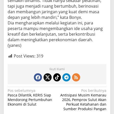
semakin dinamis. Tidak hanya sekadar pelatihan,
tapi juga menjadi ruang bertumbuh, berinovasi
dan membangun jaringan yang kuat demi masa
depan yang lebih mandiri,” kata Bonyx.
Dia mengharapkan melalui kegiatan ini, para
peserta mampu mengembangkan ide usaha yang
kreatif dan berkelanjutan, serta berkontribusi
dalam meningkatkan perekonomian daerah.
(yanes)
Post Views:
319
Ikuti Kami
N
Pos sebelumnya
Pos berikutnya
Pasca Dilantik, KERIS Siap
Antisipasi Musim Kemarau
a
Mendorong Pertumbuhan
2026, Pemprov Sulut Akan
Ekonomi di Sulut
Perkuat Ketahanan dan
v
Sumber Produksi Pangan
i