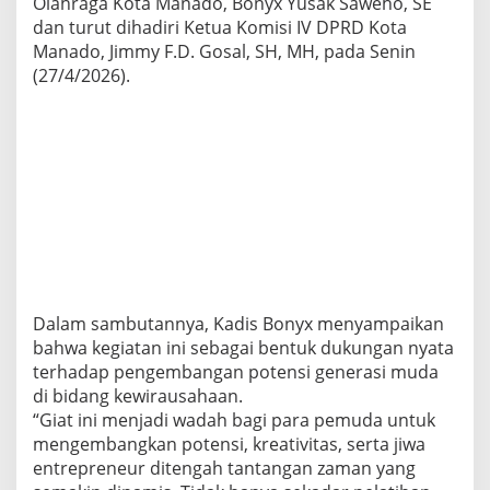
Olahraga Kota Manado, Bonyx Yusak Saweho, SE
n
dan turut dihadiri Ketua Komisi IV DPRD Kota
P
e
Manado, Jimmy F.D. Gosal, SH, MH, pada Senin
m
(27/4/2026).
u
d
a
Dalam sambutannya, Kadis Bonyx menyampaikan
bahwa kegiatan ini sebagai bentuk dukungan nyata
terhadap pengembangan potensi generasi muda
di bidang kewirausahaan.
“Giat ini menjadi wadah bagi para pemuda untuk
mengembangkan potensi, kreativitas, serta jiwa
entrepreneur ditengah tantangan zaman yang