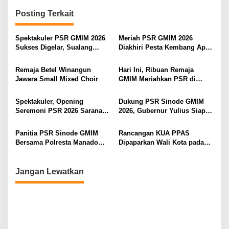
g
Posting Terkait
a
s
Spektakuler PSR GMIM 2026
Meriah PSR GMIM 2026
Sukses Digelar, Sualang
Diakhiri Pesta Kembang Api,
i
Ungkapkan Pujian dan
Sualang Sampaikan Syukur
Syukur Bagi Tuhan
dan Terima Kasih
p
Remaja Betel Winangun
Hari Ini, Ribuan Remaja
Jawara Small Mixed Choir
GMIM Meriahkan PSR di
o
Manado
s
Spektakuler, Opening
Dukung PSR Sinode GMIM
Seremoni PSR 2026 Sarana
2026, Gubernur Yulius Siap
Pertumbuhan Iman dan
Meriahkan Ibadah
Pererat Persaudaraan
Pembukaan
Panitia PSR Sinode GMIM
Rancangan KUA PPAS
Bersama Polresta Manado
Dipaparkan Wali Kota pada
Bahas Pengamanan Jelang H-
Paripurna di DPRD Manado
7
Jangan Lewatkan