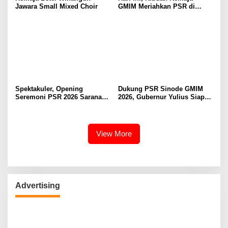
Jawara Small Mixed Choir
GMIM Meriahkan PSR di
Manado
Spektakuler, Opening
Dukung PSR Sinode GMIM
Seremoni PSR 2026 Sarana
2026, Gubernur Yulius Siap
Pertumbuhan Iman dan
Meriahkan Ibadah
Pererat Persaudaraan
Pembukaan
View More
Advertising