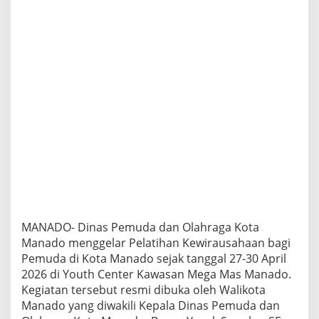
e
l
a
r
P
e
l
a
t
i
h
a
n
K
e
w
i
r
MANADO- Dinas Pemuda dan Olahraga Kota
a
Manado menggelar Pelatihan Kewirausahaan bagi
u
Pemuda di Kota Manado sejak tanggal 27-30 April
s
2026 di Youth Center Kawasan Mega Mas Manado.
a
h
Kegiatan tersebut resmi dibuka oleh Walikota
a
Manado yang diwakili Kepala Dinas Pemuda dan
a