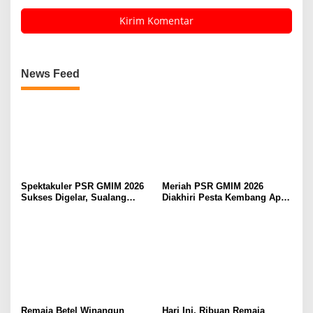
News Feed
Spektakuler PSR GMIM 2026
Meriah PSR GMIM 2026
Sukses Digelar, Sualang
Diakhiri Pesta Kembang Api,
Ungkapkan Pujian dan
Sualang Sampaikan Syukur
Syukur Bagi Tuhan
dan Terima Kasih
Remaja Betel Winangun
Hari Ini, Ribuan Remaja