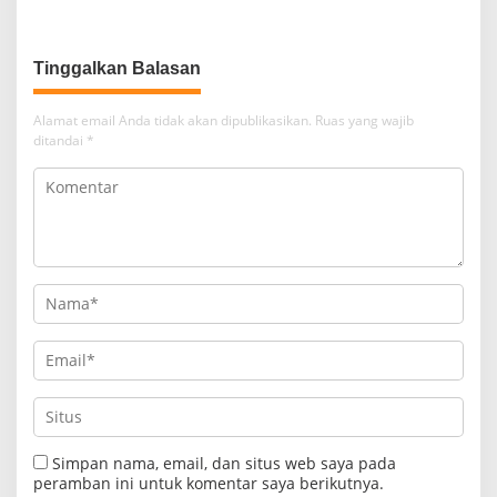
Pererat Persaudaraan
Pembukaan
Tinggalkan Balasan
Alamat email Anda tidak akan dipublikasikan.
Ruas yang wajib
ditandai
*
Simpan nama, email, dan situs web saya pada
peramban ini untuk komentar saya berikutnya.