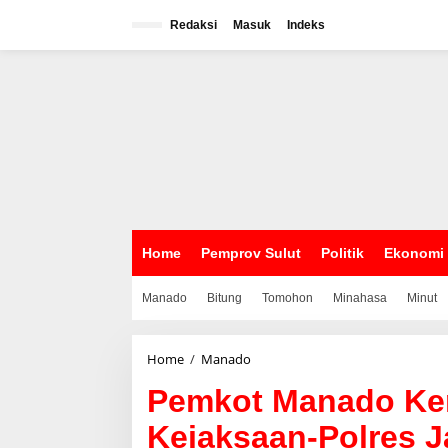
L
e
Redaksi
Masuk
Indeks
w
a
t
i
k
e
k
o
n
t
e
n
Home
Pemprov Sulut
Politik
Ekonomi
Manado
Bitung
Tomohon
Minahasa
Minut
Home
/
Manado
P
e
Pemkot Manado Ke
m
k
Kejaksaan-Polres J
o