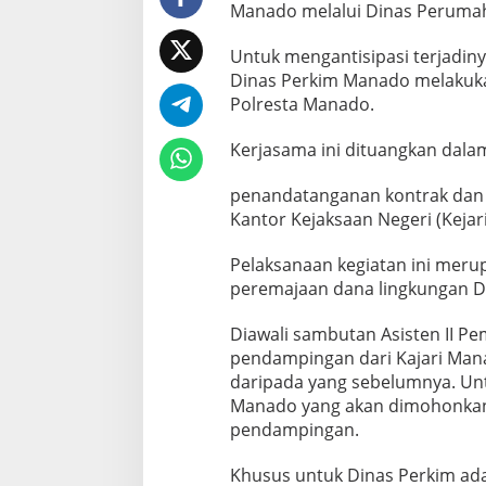
e
Manado melalui Dinas Peruma
k
S
Untuk mengantisipasi terjadiny
t
Dinas Perkim Manado melakuk
r
Polresta Manado.
a
t
e
Kerjasama ini dituangkan dala
g
i
penandatanganan kontrak dan pa
s
Kantor Kejaksaan Negeri (Kejar
D
a
e
Pelaksanaan kegiatan ini mer
r
peremajaan dana lingkungan D
a
h
Diawali sambutan Asisten II P
pendampingan dari Kajari Man
daripada yang sebelumnya. Unt
Manado yang akan dimohonkan 
pendampingan.
Khusus untuk Dinas Perkim ad