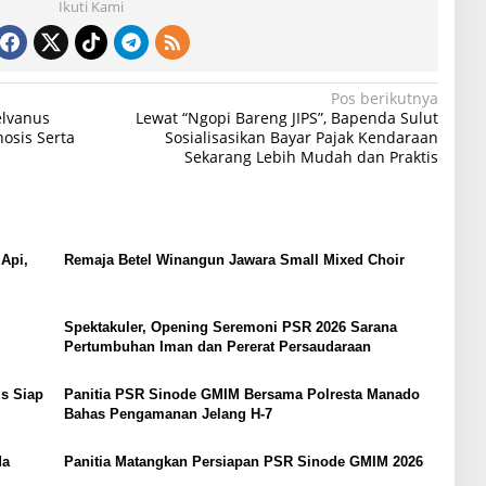
Ikuti Kami
Pos berikutnya
elvanus
Lewat “Ngopi Bareng JIPS”, Bapenda Sulut
osis Serta
Sosialisasikan Bayar Pajak Kendaraan
Sekarang Lebih Mudah dan Praktis
Api,
Remaja Betel Winangun Jawara Small Mixed Choir
i
Spektakuler, Opening Seremoni PSR 2026 Sarana
Pertumbuhan Iman dan Pererat Persaudaraan
s Siap
Panitia PSR Sinode GMIM Bersama Polresta Manado
Bahas Pengamanan Jelang H-7
da
Panitia Matangkan Persiapan PSR Sinode GMIM 2026