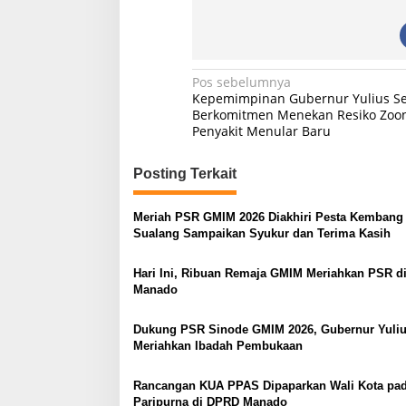
N
Pos sebelumnya
Kepemimpinan Gubernur Yulius S
a
Berkomitmen Menekan Resiko Zoon
Penyakit Menular Baru
v
i
Posting Terkait
g
a
Meriah PSR GMIM 2026 Diakhiri Pesta Kembang 
s
Sualang Sampaikan Syukur dan Terima Kasih
i
Hari Ini, Ribuan Remaja GMIM Meriahkan PSR d
p
Manado
o
Dukung PSR Sinode GMIM 2026, Gubernur Yuliu
s
Meriahkan Ibadah Pembukaan
Rancangan KUA PPAS Dipaparkan Wali Kota pa
Paripurna di DPRD Manado