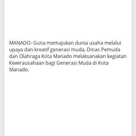
d
i
P
e
n
g
u
s
MANADO- Guna memajukan dunia usaha melalui
a
upaya dan kreatif generasi muda, Dinas Pemuda
h
dan Olahraga Kota Manado melaksanakan kegiatan
a
Kewirausahaan bagi Generasi Muda di Kota
M
u
Manado.
d
a
y
a
n
g
B
e
r
h
a
s