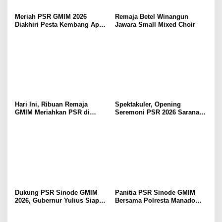
Meriah PSR GMIM 2026
Remaja Betel Winangun
Diakhiri Pesta Kembang Api,
Jawara Small Mixed Choir
Sualang Sampaikan Syukur
dan Terima Kasih
Hari Ini, Ribuan Remaja
Spektakuler, Opening
GMIM Meriahkan PSR di
Seremoni PSR 2026 Sarana
Manado
Pertumbuhan Iman dan
Pererat Persaudaraan
Dukung PSR Sinode GMIM
Panitia PSR Sinode GMIM
2026, Gubernur Yulius Siap
Bersama Polresta Manado
Meriahkan Ibadah
Bahas Pengamanan Jelang H-
Pembukaan
7