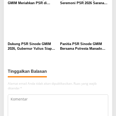
GMIM Meriahkan PSR di
Seremoni PSR 2026 Sarana
Manado
Pertumbuhan Iman dan
Pererat Persaudaraan
Dukung PSR Sinode GMIM
Panitia PSR Sinode GMIM
2026, Gubernur Yulius Siap
Bersama Polresta Manado
Meriahkan Ibadah
Bahas Pengamanan Jelang H-
Pembukaan
7
Tinggalkan Balasan
Alamat email Anda tidak akan dipublikasikan.
Ruas yang wajib
ditandai
*