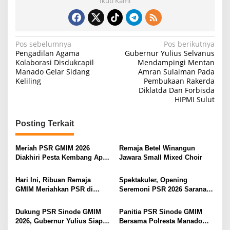
Ikuti Kami
N
Pos sebelumnya
Pos berikutnya
Pengadilan Agama
Gubernur Yulius Selvanus
a
Kolaborasi Disdukcapil
Mendampingi Mentan
Manado Gelar Sidang
Amran Sulaiman Pada
v
Keliling
Pembukaan Rakerda
i
Diklatda Dan Forbisda
HIPMI Sulut
g
a
Posting Terkait
s
i
Meriah PSR GMIM 2026
Remaja Betel Winangun
Diakhiri Pesta Kembang Api,
Jawara Small Mixed Choir
p
Sualang Sampaikan Syukur
o
dan Terima Kasih
Hari Ini, Ribuan Remaja
Spektakuler, Opening
s
GMIM Meriahkan PSR di
Seremoni PSR 2026 Sarana
Manado
Pertumbuhan Iman dan
Pererat Persaudaraan
Dukung PSR Sinode GMIM
Panitia PSR Sinode GMIM
2026, Gubernur Yulius Siap
Bersama Polresta Manado