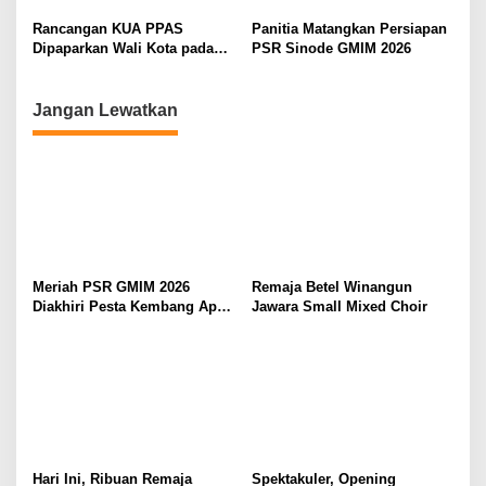
Meriahkan Ibadah
Bahas Pengamanan Jelang H-
Pembukaan
7
Rancangan KUA PPAS
Panitia Matangkan Persiapan
Dipaparkan Wali Kota pada
PSR Sinode GMIM 2026
Paripurna di DPRD Manado
Jangan Lewatkan
Meriah PSR GMIM 2026
Remaja Betel Winangun
Diakhiri Pesta Kembang Api,
Jawara Small Mixed Choir
Sualang Sampaikan Syukur
dan Terima Kasih
Hari Ini, Ribuan Remaja
Spektakuler, Opening