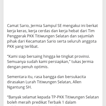
o
m
b
a
P
a
Camat Sario, Jermia Sampul SE mengakui ini berkat
a
kerja keras, kerja cerdas dan kerja hebat dari Tim
r
Penggerak PKK Titiwungen Selatan dan sejumlah
e
pihak dari Kecamatan Sario serta seluruh anggota
d
i
PKK yang terlibat.
“Kami siap bersaing hingga ke tingkat provinsi.
Semuanya sudah kami persiapkan,” tukas Jermia
dengan penuh optimis.
Sementara itu, rasa bangga dan bersukacita
dirasakan Lurah Titiwungen Selatan, Allen
Ngantung SH.
“Banyak selamat kepada TP-PKK Titiwungen Selatan
boleh meraih predikat Terbaik 1 dalam