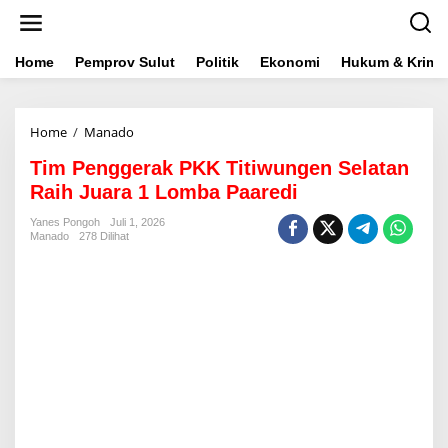
L
e
w
a
Home
Pemprov Sulut
Politik
Ekonomi
Hukum & Krimin
t
i
k
Home
/
Manado
T
e
i
k
Tim Penggerak PKK Titiwungen Selatan
m
o
P
n
Raih Juara 1 Lomba Paaredi
e
t
n
e
Yanes Pongoh
Juli 1, 2026
Manado
278 Dilihat
g
n
g
e
r
a
k
P
K
K
T
i
t