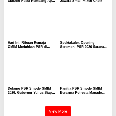
Diakhiri Pesta Kembang Api,
Jawara Small Mixed Choir
Sualang Sampaikan Syukur
dan Terima Kasih
Hari Ini, Ribuan Remaja
Spektakuler, Opening
GMIM Meriahkan PSR di
Seremoni PSR 2026 Sarana
Manado
Pertumbuhan Iman dan
Pererat Persaudaraan
Dukung PSR Sinode GMIM
Panitia PSR Sinode GMIM
2026, Gubernur Yulius Siap
Bersama Polresta Manado
Meriahkan Ibadah
Bahas Pengamanan Jelang H-
Pembukaan
7
View More