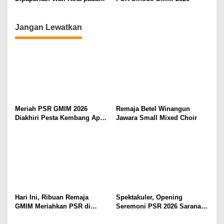
Paripurna di DPRD Manado
Jangan Lewatkan
Meriah PSR GMIM 2026
Remaja Betel Winangun
Diakhiri Pesta Kembang Api,
Jawara Small Mixed Choir
Sualang Sampaikan Syukur
dan Terima Kasih
Hari Ini, Ribuan Remaja
Spektakuler, Opening
GMIM Meriahkan PSR di
Seremoni PSR 2026 Sarana
Manado
Pertumbuhan Iman dan