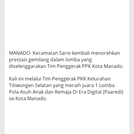
i
w
u
n
g
e
n
S
e
l
MANADO- Kecamatan Sario kembali menorehkan
a
prestasi gemilang dalam lomba yang
t
diselenggarakan Tim Penggerak PPK Kota Manado.
a
n
R
Kali ini melalui Tim Penggerak PKK Kelurahan
a
Titiwungen Selatan yang meraih juara 1 Lomba
i
Pola Asuh Anak dan Remaja Di Era Digital (Paaredi)
h
se-Kota Manado.
J
u
a
r
a
1
L