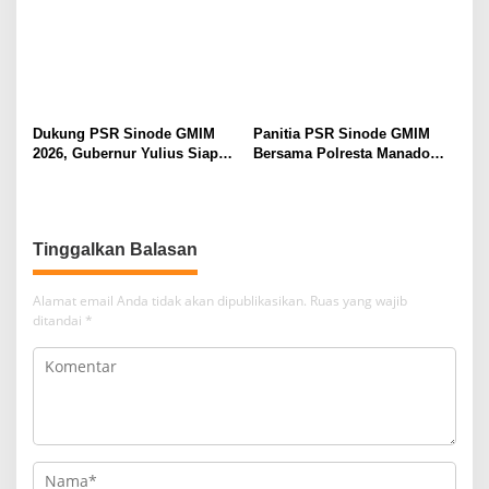
Pererat Persaudaraan
Dukung PSR Sinode GMIM
Panitia PSR Sinode GMIM
2026, Gubernur Yulius Siap
Bersama Polresta Manado
Meriahkan Ibadah
Bahas Pengamanan Jelang H-
Pembukaan
7
Tinggalkan Balasan
Alamat email Anda tidak akan dipublikasikan.
Ruas yang wajib
ditandai
*