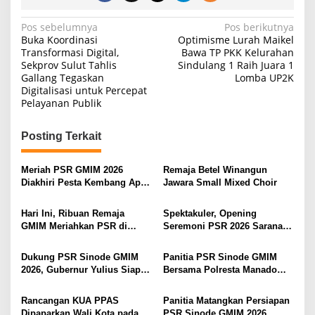
N
Pos sebelumnya
Pos berikutnya
Buka Koordinasi
Optimisme Lurah Maikel
a
Transformasi Digital,
Bawa TP PKK Kelurahan
Sekprov Sulut Tahlis
Sindulang 1 Raih Juara 1
v
Gallang Tegaskan
Lomba UP2K
i
Digitalisasi untuk Percepat
Pelayanan Publik
g
a
Posting Terkait
s
i
Meriah PSR GMIM 2026
Remaja Betel Winangun
Diakhiri Pesta Kembang Api,
Jawara Small Mixed Choir
p
Sualang Sampaikan Syukur
o
dan Terima Kasih
Hari Ini, Ribuan Remaja
Spektakuler, Opening
s
GMIM Meriahkan PSR di
Seremoni PSR 2026 Sarana
Manado
Pertumbuhan Iman dan
Pererat Persaudaraan
Dukung PSR Sinode GMIM
Panitia PSR Sinode GMIM
2026, Gubernur Yulius Siap
Bersama Polresta Manado
Meriahkan Ibadah
Bahas Pengamanan Jelang H-
Pembukaan
7
Rancangan KUA PPAS
Panitia Matangkan Persiapan
Dipaparkan Wali Kota pada
PSR Sinode GMIM 2026