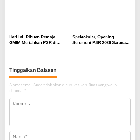
Hari Ini, Ribuan Remaja
Spektakuler, Opening
GMIM Meriahkan PSR di
Seremoni PSR 2026 Sarana
Manado
Pertumbuhan Iman dan
Pererat Persaudaraan
Tinggalkan Balasan
Alamat email Anda tidak akan dipublikasikan.
Ruas yang wajib
ditandai
*