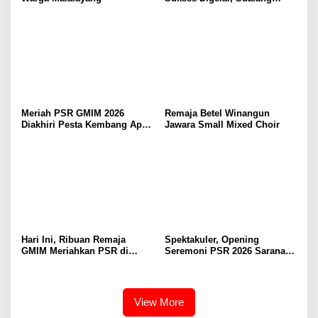
Ungkapkan Pujian dan
Syukur Bagi Tuhan
Meriah PSR GMIM 2026
Remaja Betel Winangun
Diakhiri Pesta Kembang Api,
Jawara Small Mixed Choir
Sualang Sampaikan Syukur
dan Terima Kasih
Hari Ini, Ribuan Remaja
Spektakuler, Opening
GMIM Meriahkan PSR di
Seremoni PSR 2026 Sarana
Manado
Pertumbuhan Iman dan
Pererat Persaudaraan
View More