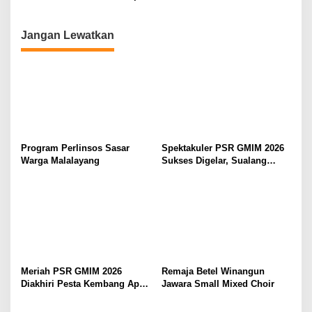
Meriahkan Ibadah
Bahas Pengamanan Jelang H-
Pembukaan
7
Jangan Lewatkan
Program Perlinsos Sasar
Spektakuler PSR GMIM 2026
Warga Malalayang
Sukses Digelar, Sualang
Ungkapkan Pujian dan
Syukur Bagi Tuhan
Meriah PSR GMIM 2026
Remaja Betel Winangun
Diakhiri Pesta Kembang Api,
Jawara Small Mixed Choir
Sualang Sampaikan Syukur
dan Terima Kasih