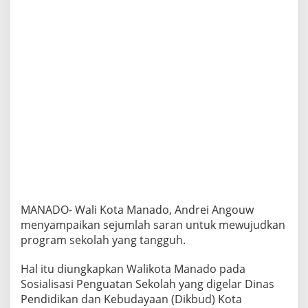
a
i
k
a
n
S
e
j
u
m
l
a
h
S
a
r
a
MANADO- Wali Kota Manado, Andrei Angouw
n
menyampaikan sejumlah saran untuk mewujudkan
D
program sekolah yang tangguh.
e
m
i
Hal itu diungkapkan Walikota Manado pada
M
Sosialisasi Penguatan Sekolah yang digelar Dinas
e
Pendidikan dan Kebudayaan (Dikbud) Kota
w