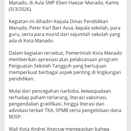
Manado, di Aula SMP Eben Haezar Manado, Kamis
u
j
(5/3/2026).
u
d
Kegiatan ini dihadiri Kepala Dinas Pendidikan
k
Manado, Peter Karl Bart Assa, kepala sekolah, para
a
guru, serta para murid dari sejumlah sekolah yang
n
S
ada di Kota Manado.
e
k
Dalam kegiatan tersebut, Pemerintah Kota Manado
o
memberikan apresiasi atas pelaksanaan program
l
Penguatan Sekolah Tangguh yang bertujuan
a
h
memperkuat berbagai aspek penting di lingkungan
T
pendidikan.
a
n
Mulai dari pencegahan narkoba, kewaspadaan
g
terhadap paham terlarang, literasi vaksinasi,
g
u
pengendalian gratifikasi, hingga literasi dan
h
advokasi terkait TKA, SPMB serta pengelolaan dana
BOSP.
Wali Kota Andrei Angouw menegaskan bahwa