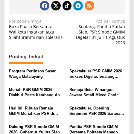
N
Pos sebelumnya
Pos berikutnya
Buka Puasa Bersama,
Sualang: Panitia Sudah
a
Walikota Ingatkan Jaga
Siap, PSR Sinode GMIM
Silahturahmi dan Toleransi
Digelar 31 Juli-1 Agustus
v
2026
i
g
Posting Terkait
a
s
Program Perlinsos Sasar
Spektakuler PSR GMIM 2026
Warga Malalayang
Sukses Digelar, Sualang
i
Ungkapkan Pujian dan
Syukur Bagi Tuhan
p
Meriah PSR GMIM 2026
Remaja Betel Winangun
Diakhiri Pesta Kembang Api,
Jawara Small Mixed Choir
o
Sualang Sampaikan Syukur
s
dan Terima Kasih
Hari Ini, Ribuan Remaja
Spektakuler, Opening
GMIM Meriahkan PSR di
Seremoni PSR 2026 Sarana
Manado
Pertumbuhan Iman dan
Pererat Persaudaraan
Dukung PSR Sinode GMIM
Panitia PSR Sinode GMIM
2026, Gubernur Yulius Siap
Bersama Polresta Manado