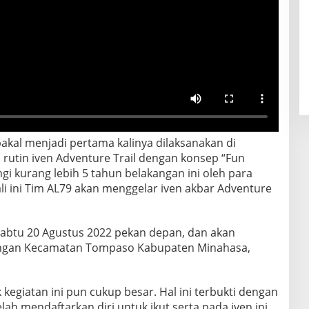
bakal menjadi pertama kalinya dilaksanakan di
n rutin iven Adventure Trail dengan konsep “Fun
i kurang lebih 5 tahun belakangan ini oleh para
ali ini Tim AL79 akan menggelar iven akbar Adventure
 Sabtu 20 Agustus 2022 pekan depan, dan akan
engan Kecamatan Tompaso Kabupaten Minahasa,
 kegiatan ini pun cukup besar. Hal ini terbukti dengan
elah mendaftarkan diri untuk ikut serta pada iven ini.