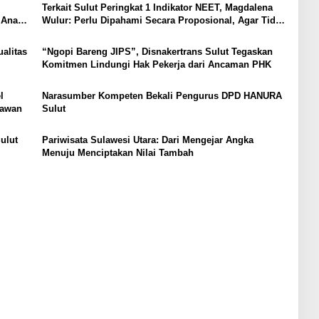
Terkait Sulut Peringkat 1 Indikator NEET, Magdalena
 Anak,
Wulur: Perlu Dipahami Secara Proposional, Agar Tidak
Timbul Persepsi Keliru di Masyarakat
alitas
“Ngopi Bareng JIPS”, Disnakertrans Sulut Tegaskan
Komitmen Lindungi Hak Pekerja dari Ancaman PHK
l
Narasumber Kompeten Bekali Pengurus DPD HANURA
tawan
Sulut
ulut
Pariwisata Sulawesi Utara: Dari Mengejar Angka
Menuju Menciptakan Nilai Tambah