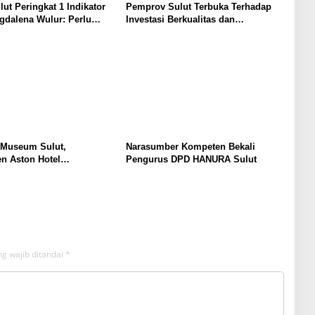
lut Peringkat 1 Indikator
Pemprov Sulut Terbuka Terhadap
gdalena Wulur: Perlu
Investasi Berkualitas dan
Secara Proposional, Agar
Berkelanjutan
bul Persepsi Keliru di
at
 Museum Sulut,
Narasumber Kompeten Bekali
n Aston Hotel
Pengurus DPD HANURA Sulut
men Promosikan
an Ke Wisatawan
g wajib ditandai
*