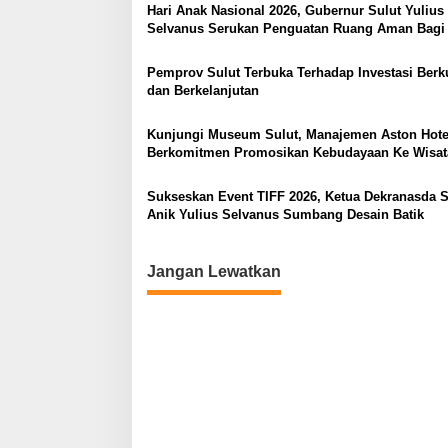
Hari Anak Nasional 2026, Gubernur Sulut Yulius
a
Selvanus Serukan Penguatan Ruang Aman Bagi
s
di Lingkungan Fisik Maupun di Ruang Digital
Pemprov Sulut Terbuka Terhadap Investasi Berku
i
dan Berkelanjutan
p
o
Kunjungi Museum Sulut, Manajemen Aston Hote
Berkomitmen Promosikan Kebudayaan Ke Wisa
s
Sukseskan Event TIFF 2026, Ketua Dekranasda S
Anik Yulius Selvanus Sumbang Desain Batik
Jangan Lewatkan