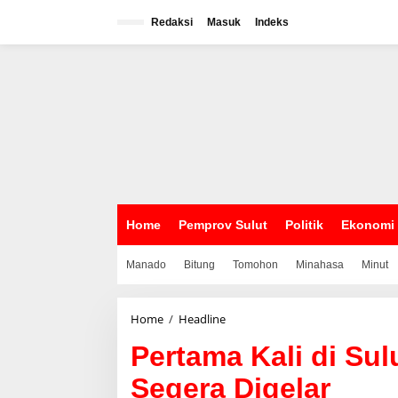
L
e
Redaksi
Masuk
Indeks
w
a
t
i
k
e
k
o
n
t
e
n
Home
Pemprov Sulut
Politik
Ekonomi
Manado
Bitung
Tomohon
Minahasa
Minut
Home
/
Headline
P
e
Pertama Kali di S
r
t
Segera Digelar
a