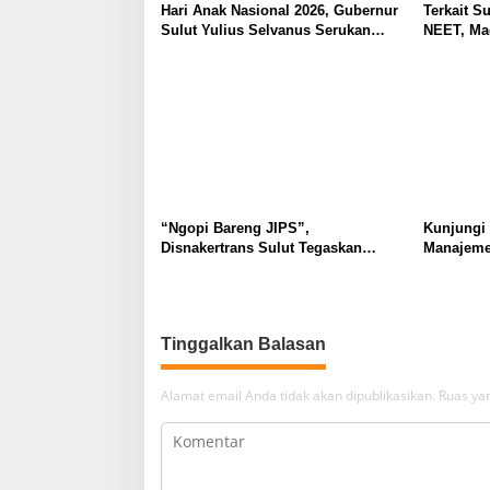
Hari Anak Nasional 2026, Gubernur
Terkait Su
Sulut Yulius Selvanus Serukan
NEET, Ma
Penguatan Ruang Aman Bagi Anak,
Dipahami 
di Lingkungan Fisik Maupun di
Tidak Tim
Ruang Digital
Masyarak
“Ngopi Bareng JIPS”,
Kunjungi
Disnakertrans Sulut Tegaskan
Manajeme
Komitmen Lindungi Hak Pekerja
Berkomit
dari Ancaman PHK
Kebudaya
Tinggalkan Balasan
Alamat email Anda tidak akan dipublikasikan.
Ruas yan