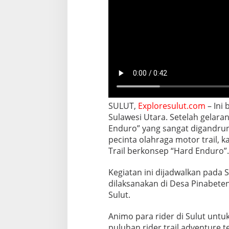
SULUT,
Exploresulut.com
– Ini 
Sulawesi Utara. Setelah gelara
Enduro” yang sangat digandrung
pecinta olahraga motor trail, k
Trail berkonsep “Hard Enduro”.
Kegiatan ini dijadwalkan pada
dilaksanakan di Desa Pinabet
Sulut.
Animo para rider di Sulut untuk
puluhan rider trail adventure t