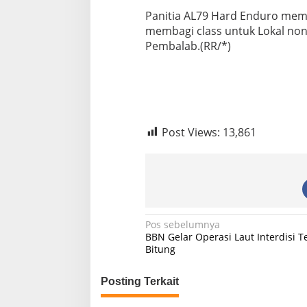
Panitia AL79 Hard Enduro memb
membagi class untuk Lokal non
Pembalab.(RR/*)
Post Views:
13,861
N
Pos sebelumnya
BBN Gelar Operasi Laut Interdisi T
a
Bitung
v
Posting Terkait
i
g