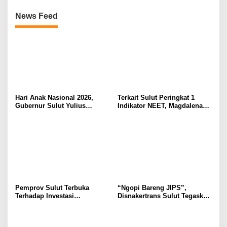
News Feed
Hari Anak Nasional 2026,
Terkait Sulut Peringkat 1
Gubernur Sulut Yulius
Indikator NEET, Magdalena
Selvanus Serukan Penguatan
Wulur: Perlu Dipahami
Ruang Aman Bagi Anak, di
Secara Proposional, Agar
Lingkungan Fisik Maupun di
Tidak Timbul Persepsi Keliru
Ruang Digital
di Masyarakat
Pemprov Sulut Terbuka
“Ngopi Bareng JIPS”,
Terhadap Investasi
Disnakertrans Sulut Tegaskan
Berkualitas dan Berkelanjutan
Komitmen Lindungi Hak
Pekerja dari Ancaman PHK