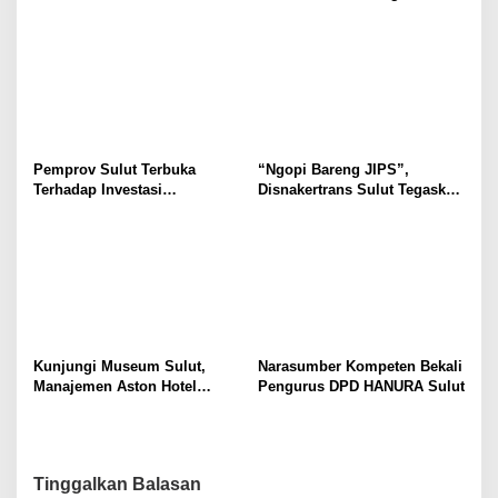
Selvanus Serukan Penguatan
Wulur: Perlu Dipahami
Ruang Aman Bagi Anak, di
Secara Proposional, Agar
Lingkungan Fisik Maupun di
Tidak Timbul Persepsi Keliru
Ruang Digital
di Masyarakat
Pemprov Sulut Terbuka
“Ngopi Bareng JIPS”,
Terhadap Investasi
Disnakertrans Sulut Tegaskan
Berkualitas dan Berkelanjutan
Komitmen Lindungi Hak
Pekerja dari Ancaman PHK
Kunjungi Museum Sulut,
Narasumber Kompeten Bekali
Manajemen Aston Hotel
Pengurus DPD HANURA Sulut
Berkomitmen Promosikan
Kebudayaan Ke Wisatawan
Tinggalkan Balasan