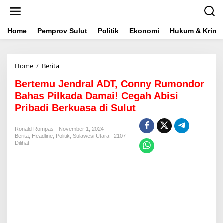
L
e
w
a
Home
Pemprov Sulut
Politik
Ekonomi
Hukum & Krimin
t
i
k
Home
/
Berita
B
e
e
k
Bertemu Jendral ADT, Conny Rumondor
r
o
t
n
Bahas Pilkada Damai! Cegah Abisi
e
t
Pribadi Berkuasa di Sulut
m
e
u
n
J
Ronald Rompas
November 1, 2024
Berita
,
Headline
,
Politik
e
,
Sulawesi Utara
2107
Dilihat
n
d
r
a
l
A
D
T
,