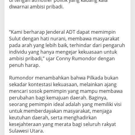
di tengah atmosfer politik yang kadang kala
r
diwarnai ambisi pribadi.
k
u
a
s
a
“Kami berharap Jenderal ADT dapat memimpin
d
Sulut dengan hati nurani, membawa masyarakat
i
pada arah yang lebih baik, terhindar dari pengaruh
S
individu yang hanya mengejar kekuasaan untuk
u
l
ambisi pribadi,” ujar Conny Rumondor dengan
u
penuh harap.
t
Rumondor menambahkan bahwa Pilkada bukan
sekadar kontestasi kekuasaan, melainkan ajang
mencari sosok pemimpin yang mampu membawa
perubahan bagi kemajuan daerah. Baginya,
seorang pemimpin ideal adalah yang memiliki visi
untuk memberdayakan masyarakat, menjaga
keutuhan daerah, serta menghadirkan
kesejahteraan yang merata bagi seluruh rakyat
Sulawesi Utara.