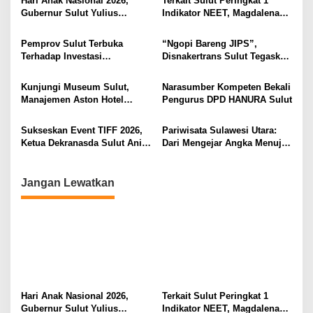
s
Hari Anak Nasional 2026,
Terkait Sulut Peringkat 1
Gubernur Sulut Yulius
Indikator NEET, Magdalena
i
Selvanus Serukan Penguatan
Wulur: Perlu Dipahami
Ruang Aman Bagi Anak, di
Secara Proposional, Agar
p
Pemprov Sulut Terbuka
“Ngopi Bareng JIPS”,
Lingkungan Fisik Maupun di
Tidak Timbul Persepsi Keliru
Terhadap Investasi
Disnakertrans Sulut Tegaskan
o
Ruang Digital
di Masyarakat
Berkualitas dan Berkelanjutan
Komitmen Lindungi Hak
s
Pekerja dari Ancaman PHK
Kunjungi Museum Sulut,
Narasumber Kompeten Bekali
Manajemen Aston Hotel
Pengurus DPD HANURA Sulut
Berkomitmen Promosikan
Kebudayaan Ke Wisatawan
Sukseskan Event TIFF 2026,
Pariwisata Sulawesi Utara:
Ketua Dekranasda Sulut Anik
Dari Mengejar Angka Menuju
Yulius Selvanus Sumbang
Menciptakan Nilai Tambah
Desain Batik
Jangan Lewatkan
Hari Anak Nasional 2026,
Terkait Sulut Peringkat 1
Gubernur Sulut Yulius
Indikator NEET, Magdalena