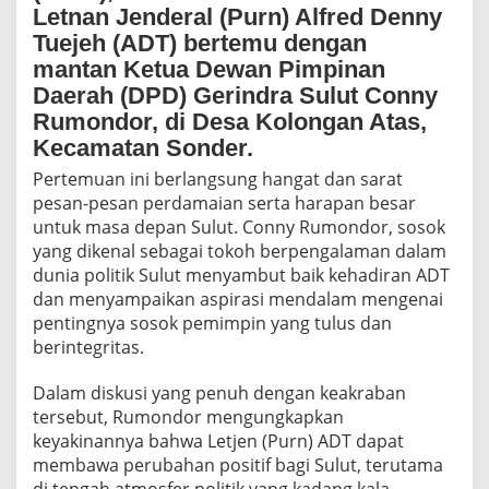
D
Letnan Jenderal (Purn) Alfred Denny
a
Tuejeh (ADT) bertemu dengan
m
mantan Ketua Dewan Pimpinan
a
i
Daerah (DPD) Gerindra Sulut Conny
!
Rumondor, di Desa Kolongan Atas,
C
Kecamatan Sonder.
e
g
Pertemuan ini berlangsung hangat dan sarat
a
pesan-pesan perdamaian serta harapan besar
h
untuk masa depan Sulut. Conny Rumondor, sosok
A
b
yang dikenal sebagai tokoh berpengalaman dalam
i
dunia politik Sulut menyambut baik kehadiran ADT
s
dan menyampaikan aspirasi mendalam mengenai
i
pentingnya sosok pemimpin yang tulus dan
P
r
berintegritas.
i
b
Dalam diskusi yang penuh dengan keakraban
a
tersebut, Rumondor mengungkapkan
d
keyakinannya bahwa Letjen (Purn) ADT dapat
i
B
membawa perubahan positif bagi Sulut, terutama
e