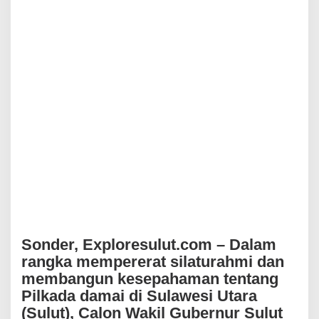
C
o
n
n
y
R
u
m
o
n
d
o
r
B
a
h
a
s
P
Sonder, Exploresulut.com – Dalam
i
rangka mempererat silaturahmi dan
l
k
membangun kesepahaman tentang
a
Pilkada damai di Sulawesi Utara
d
(Sulut), Calon Wakil Gubernur Sulut
a