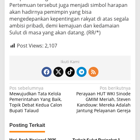
Pertemuan tersebut juga menjadi simbol harapan
akan hadirnya pemimpin yang bisa
mengedepankan kepentingan rakyat di atas segala
ambisi pribadi, demi kemajuan dan kedamaian
Sulut di masa yang akan datang. (RR/*)
Post Views:
2,107
Ikuti Kami
N
Pos sebelumnya
Pos berikutnya
Mewujudkan Tata Kelola
Perayaan HUT WKI Sinode
a
Pemerintahan Yang Baik,
GMIM Meriah, Steven
Topik Debat Kedua Calon
Kandouw: Mereka Adalah
v
Bupati Talaud
Jantung Pelayanan Gereja
i
g
Posting Terkait
a