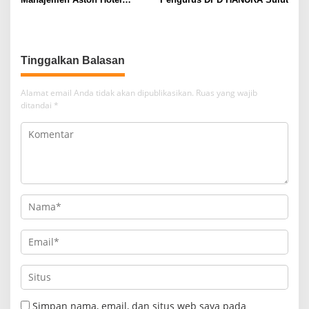
Berkomitmen Promosikan
Kebudayaan Ke Wisatawan
Tinggalkan Balasan
Alamat email Anda tidak akan dipublikasikan.
Ruas yang wajib
ditandai
*
Simpan nama, email, dan situs web saya pada