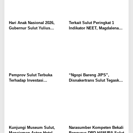
Hari Anak Nasional 2026,
Terkait Sulut Peringkat 1
Gubernur Sulut Yulius
Indikator NEET, Magdalena
Selvanus Serukan Penguatan
Wulur: Perlu Dipahami
Ruang Aman Bagi Anak, di
Secara Proposional, Agar
Lingkungan Fisik Maupun di
Tidak Timbul Persepsi Keliru
Ruang Digital
di Masyarakat
Pemprov Sulut Terbuka
“Ngopi Bareng JIPS”,
Terhadap Investasi
Disnakertrans Sulut Tegaskan
Berkualitas dan Berkelanjutan
Komitmen Lindungi Hak
Pekerja dari Ancaman PHK
Kunjungi Museum Sulut,
Narasumber Kompeten Bekali
Manajemen Aston Hotel
Pengurus DPD HANURA Sulut