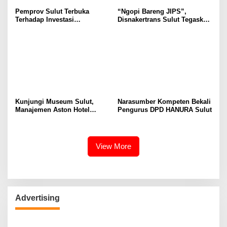
Pemprov Sulut Terbuka
“Ngopi Bareng JIPS”,
Terhadap Investasi
Disnakertrans Sulut Tegaskan
Berkualitas dan Berkelanjutan
Komitmen Lindungi Hak
Pekerja dari Ancaman PHK
Kunjungi Museum Sulut,
Narasumber Kompeten Bekali
Manajemen Aston Hotel
Pengurus DPD HANURA Sulut
Berkomitmen Promosikan
Kebudayaan Ke Wisatawan
View More
Advertising