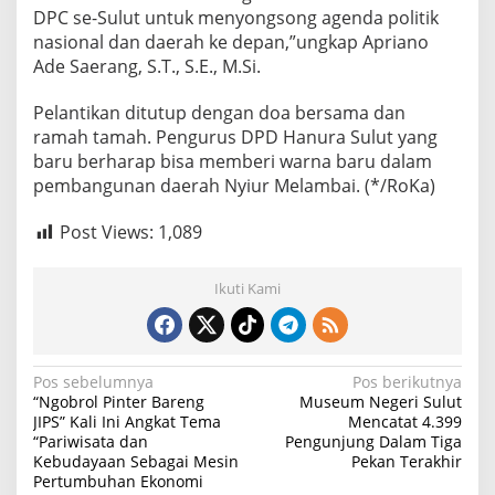
S
DPC se-Sulut untuk menyongsong agenda politik
e
nasional dan daerah ke depan,”ungkap Apriano
m
Ade Saerang, S.T., S.E., M.Si.
u
a
Pelantikan ditutup dengan doa bersama dan
G
o
ramah tamah. Pengurus DPD Hanura Sulut yang
l
baru berharap bisa memberi warna baru dalam
o
pembangunan daerah Nyiur Melambai. (*/RoKa)
n
g
Post Views:
1,089
a
n
"
Ikuti Kami
N
Pos sebelumnya
Pos berikutnya
“Ngobrol Pinter Bareng
Museum Negeri Sulut
a
JIPS” Kali Ini Angkat Tema
Mencatat 4.399
“Pariwisata dan
Pengunjung Dalam Tiga
v
Kebudayaan Sebagai Mesin
Pekan Terakhir
i
Pertumbuhan Ekonomi