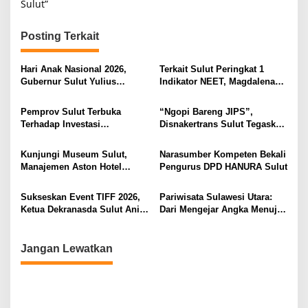
Sulut”
g
a
Posting Terkait
s
i
Hari Anak Nasional 2026,
Terkait Sulut Peringkat 1
Gubernur Sulut Yulius
Indikator NEET, Magdalena
p
Selvanus Serukan Penguatan
Wulur: Perlu Dipahami
o
Ruang Aman Bagi Anak, di
Secara Proposional, Agar
Pemprov Sulut Terbuka
“Ngopi Bareng JIPS”,
Lingkungan Fisik Maupun di
Tidak Timbul Persepsi Keliru
s
Terhadap Investasi
Disnakertrans Sulut Tegaskan
Ruang Digital
di Masyarakat
Berkualitas dan Berkelanjutan
Komitmen Lindungi Hak
Pekerja dari Ancaman PHK
Kunjungi Museum Sulut,
Narasumber Kompeten Bekali
Manajemen Aston Hotel
Pengurus DPD HANURA Sulut
Berkomitmen Promosikan
Kebudayaan Ke Wisatawan
Sukseskan Event TIFF 2026,
Pariwisata Sulawesi Utara:
Ketua Dekranasda Sulut Anik
Dari Mengejar Angka Menuju
Yulius Selvanus Sumbang
Menciptakan Nilai Tambah
Desain Batik
Jangan Lewatkan