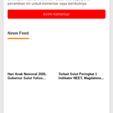
peramban ini untuk komentar saya berikutnya.
News Feed
Hari Anak Nasional 2026,
Terkait Sulut Peringkat 1
Gubernur Sulut Yulius
Indikator NEET, Magdalena
Selvanus Serukan Penguatan
Wulur: Perlu Dipahami
Ruang Aman Bagi Anak, di
Secara Proposional, Agar
Lingkungan Fisik Maupun di
Tidak Timbul Persepsi Keliru
Ruang Digital
di Masyarakat