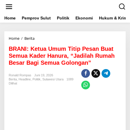
L
e
w
a
Home
Pemprov Sulut
Politik
Ekonomi
Hukum & Krimin
t
i
k
Home
/
Berita
B
e
R
k
BRANI: Ketua Umum Titip Pesan Buat
A
o
N
n
Semua Kader Hanura, “Jadilah Rumah
I
t
Besar Bagi Semua Golongan”
:
e
K
n
e
Ronald Rompas
Juni 19, 2026
Berita
,
Headline
,
Politik
t
,
Sulawesi Utara
1089
Dilihat
u
a
U
m
u
m
T
i
t