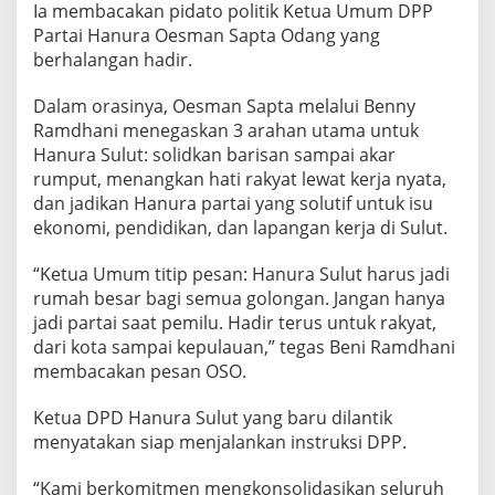
Ia membacakan pidato politik Ketua Umum DPP
r
a
Partai Hanura Oesman Sapta Odang yang
,
berhalangan hadir.
"
J
Dalam orasinya, Oesman Sapta melalui Benny
a
Ramdhani menegaskan 3 arahan utama untuk
d
i
Hanura Sulut: solidkan barisan sampai akar
l
rumput, menangkan hati rakyat lewat kerja nyata,
a
dan jadikan Hanura partai yang solutif untuk isu
h
ekonomi, pendidikan, dan lapangan kerja di Sulut.
R
u
m
“Ketua Umum titip pesan: Hanura Sulut harus jadi
a
rumah besar bagi semua golongan. Jangan hanya
h
jadi partai saat pemilu. Hadir terus untuk rakyat,
B
dari kota sampai kepulauan,” tegas Beni Ramdhani
e
s
membacakan pesan OSO.
a
r
Ketua DPD Hanura Sulut yang baru dilantik
B
menyatakan siap menjalankan instruksi DPP.
a
g
“Kami berkomitmen mengkonsolidasikan seluruh
i