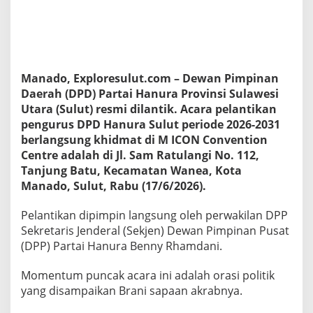
i
p
P
e
s
a
Manado, Exploresulut.com – Dewan Pimpinan
n
Daerah (DPD) Partai Hanura Provinsi Sulawesi
B
u
Utara (Sulut) resmi dilantik. Acara pelantikan
a
pengurus DPD Hanura Sulut periode 2026-2031
t
berlangsung khidmat di M ICON Convention
S
Centre adalah di Jl. Sam Ratulangi No. 112,
e
m
Tanjung Batu, Kecamatan Wanea, Kota
u
Manado, Sulut, Rabu (17/6/2026).
a
K
Pelantikan dipimpin langsung oleh perwakilan DPP
a
Sekretaris Jenderal (Sekjen) Dewan Pimpinan Pusat
d
e
(DPP) Partai Hanura Benny Rhamdani.
r
H
Momentum puncak acara ini adalah orasi politik
a
yang disampaikan Brani sapaan akrabnya.
n
u