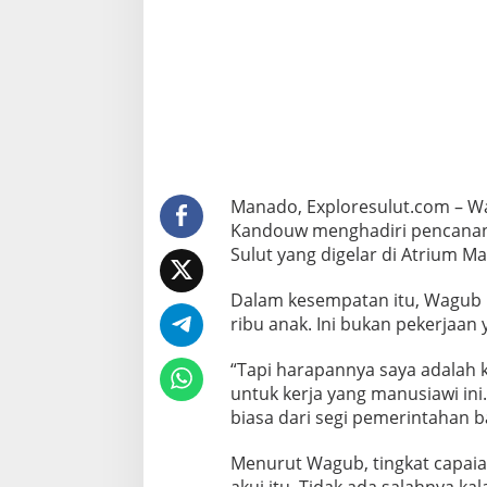
S
e
b
u
t
B
u
t
u
h
K
Manado, Exploresulut.com – Wa
o
Kandouw menghadiri pencananga
m
Sulut yang digelar di Atrium Ma
i
t
m
Dalam kesempatan itu, Wagub 
e
ribu anak. Ini bukan pekerjaan
n
B
“Tapi harapannya saya adalah 
e
untuk kerja yang manusiawi ini
r
s
biasa dari segi pemerintahan ba
a
m
Menurut Wagub, tingkat capaian
a