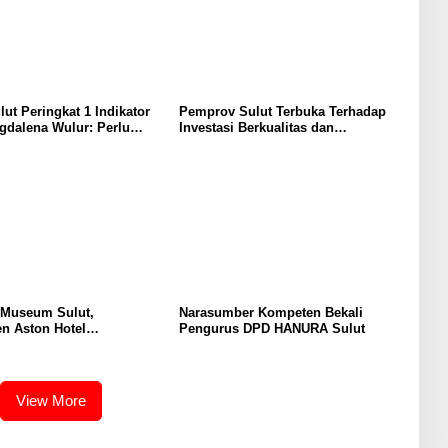
lut Peringkat 1 Indikator
Pemprov Sulut Terbuka Terhadap
gdalena Wulur: Perlu
Investasi Berkualitas dan
Secara Proposional, Agar
Berkelanjutan
bul Persepsi Keliru di
at
 Museum Sulut,
Narasumber Kompeten Bekali
n Aston Hotel
Pengurus DPD HANURA Sulut
men Promosikan
an Ke Wisatawan
View More