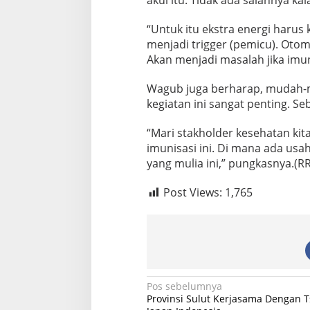
akui itu. Tidak ada salahnya ka
S
u
“Untuk itu ekstra energi harus 
k
s
menjadi trigger (pemicu). Otom
e
Akan menjadi masalah jika imuni
s
k
Wagub juga berharap, mudah-m
a
kegiatan ini sangat penting. Seb
n
P
e
“Mari stakholder kesehatan ki
k
imunisasi ini. Di mana ada usah
e
yang mulia ini,” pungkasnya.(RR
r
j
a
Post Views:
1,765
a
n
M
u
l
i
a
N
Pos sebelumnya
Provinsi Sulut Kerjasama Dengan 
a