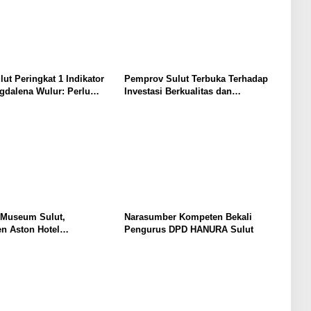
lut Peringkat 1 Indikator
Pemprov Sulut Terbuka Terhadap
gdalena Wulur: Perlu
Investasi Berkualitas dan
Secara Proposional, Agar
Berkelanjutan
bul Persepsi Keliru di
at
 Museum Sulut,
Narasumber Kompeten Bekali
n Aston Hotel
Pengurus DPD HANURA Sulut
men Promosikan
an Ke Wisatawan