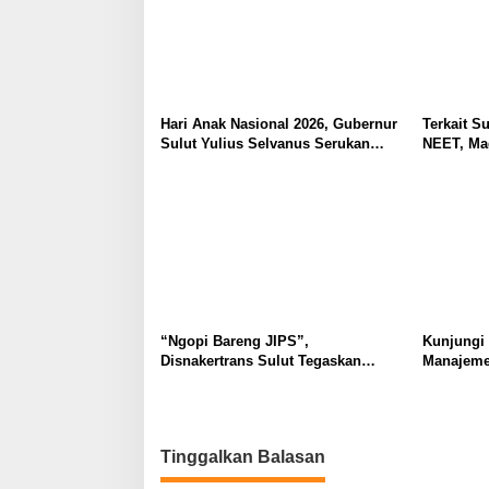
Hari Anak Nasional 2026, Gubernur
Terkait Su
Sulut Yulius Selvanus Serukan
NEET, Ma
Penguatan Ruang Aman Bagi Anak,
Dipahami 
di Lingkungan Fisik Maupun di
Tidak Tim
Ruang Digital
Masyarak
“Ngopi Bareng JIPS”,
Kunjungi
Disnakertrans Sulut Tegaskan
Manajeme
Komitmen Lindungi Hak Pekerja
Berkomit
dari Ancaman PHK
Kebudaya
Tinggalkan Balasan