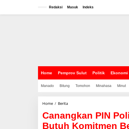
L
e
Redaksi
Masuk
Indeks
w
a
t
i
k
e
k
o
n
t
e
n
Home
Pemprov Sulut
Politik
Ekonomi
Manado
Bitung
Tomohon
Minahasa
Minut
Home
/
Berita
C
a
Canangkan PIN Pol
n
a
Butuh Komitmen B
n