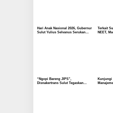
Hari Anak Nasional 2026, Gubernur
Terkait Su
Sulut Yulius Selvanus Serukan
NEET, Ma
Penguatan Ruang Aman Bagi Anak,
Dipahami 
di Lingkungan Fisik Maupun di
Tidak Tim
Ruang Digital
Masyarak
“Ngopi Bareng JIPS”,
Kunjungi
Disnakertrans Sulut Tegaskan
Manajeme
Komitmen Lindungi Hak Pekerja
Berkomit
dari Ancaman PHK
Kebudaya