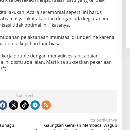
lau kita bertekad menjadi salah satu yang terbaik.
kita lakukan. Acara seremonial seperti ini harus
atis masyarakat akan tau dengan ada kegiatan ini.
sasi tidak optimal ini,” katanya.
udahan pelaksanaan imunisasi di underline karena
ab polio kejadian luar biasa.
ta kerja double dengan menyukseskan capaian
a ini disitu ada jalan. Mari kita sukseskan pekerjaan
/*)
Ikuti Kami
Pos berikutnya
Tsunagu
Gaungkan Gerakan Membaca, Wagub