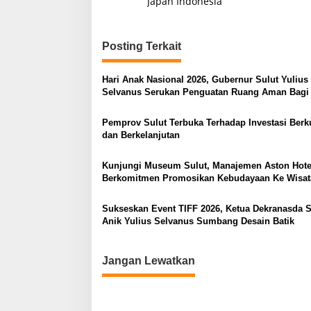
Japan Indonesia
v
i
Posting Terkait
g
a
Hari Anak Nasional 2026, Gubernur Sulut Yulius
s
Selvanus Serukan Penguatan Ruang Aman Bagi
di Lingkungan Fisik Maupun di Ruang Digital
i
Pemprov Sulut Terbuka Terhadap Investasi Berku
p
dan Berkelanjutan
o
Kunjungi Museum Sulut, Manajemen Aston Hote
s
Berkomitmen Promosikan Kebudayaan Ke Wisa
Sukseskan Event TIFF 2026, Ketua Dekranasda S
Anik Yulius Selvanus Sumbang Desain Batik
Jangan Lewatkan