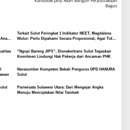
Kandouw Janji Akan Bangun Perpustakaan
Bagus
Terkait Sulut Peringkat 1 Indikator NEET, Magdalena
 Anak,
Wulur: Perlu Dipahami Secara Proposional, Agar Tidak
Timbul Persepsi Keliru di Masyarakat
alitas
“Ngopi Bareng JIPS”, Disnakertrans Sulut Tegaskan
Komitmen Lindungi Hak Pekerja dari Ancaman PHK
l
Narasumber Kompeten Bekali Pengurus DPD HANURA
tawan
Sulut
ulut
Pariwisata Sulawesi Utara: Dari Mengejar Angka
Menuju Menciptakan Nilai Tambah