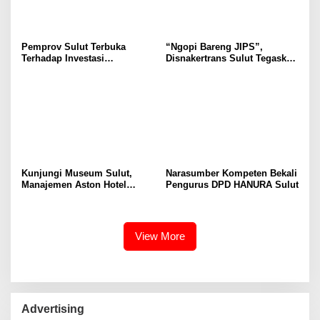
Pemprov Sulut Terbuka
“Ngopi Bareng JIPS”,
Terhadap Investasi
Disnakertrans Sulut Tegaskan
Berkualitas dan Berkelanjutan
Komitmen Lindungi Hak
Pekerja dari Ancaman PHK
Kunjungi Museum Sulut,
Narasumber Kompeten Bekali
Manajemen Aston Hotel
Pengurus DPD HANURA Sulut
Berkomitmen Promosikan
Kebudayaan Ke Wisatawan
View More
Advertising