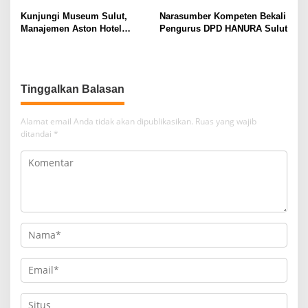
Kunjungi Museum Sulut,
Narasumber Kompeten Bekali
Manajemen Aston Hotel
Pengurus DPD HANURA Sulut
Berkomitmen Promosikan
Kebudayaan Ke Wisatawan
Tinggalkan Balasan
Alamat email Anda tidak akan dipublikasikan.
Ruas yang wajib
ditandai
*