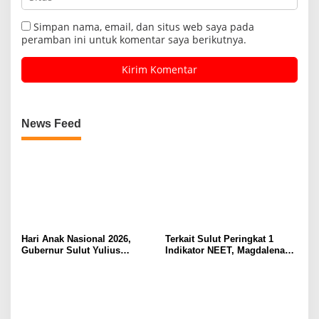
Simpan nama, email, dan situs web saya pada
peramban ini untuk komentar saya berikutnya.
News Feed
Hari Anak Nasional 2026,
Terkait Sulut Peringkat 1
Gubernur Sulut Yulius
Indikator NEET, Magdalena
Selvanus Serukan Penguatan
Wulur: Perlu Dipahami
Ruang Aman Bagi Anak, di
Secara Proposional, Agar
Lingkungan Fisik Maupun di
Tidak Timbul Persepsi Keliru
Ruang Digital
di Masyarakat