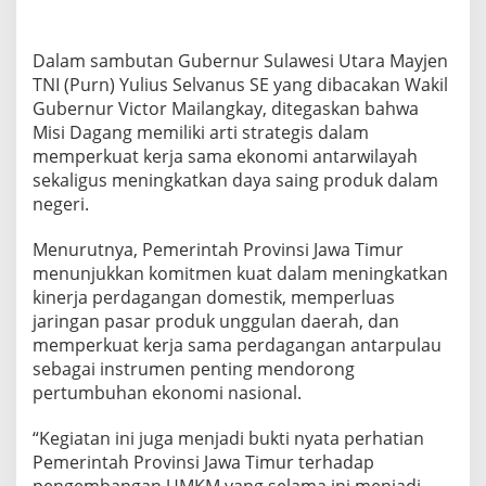
s
i
o
Dalam sambutan Gubernur Sulawesi Utara Mayjen
n
TNI (Purn) Yulius Selvanus SE yang dibacakan Wakil
a
Gubernur Victor Mailangkay, ditegaskan bahwa
l
Misi Dagang memiliki arti strategis dalam
memperkuat kerja sama ekonomi antarwilayah
sekaligus meningkatkan daya saing produk dalam
negeri.
Menurutnya, Pemerintah Provinsi Jawa Timur
menunjukkan komitmen kuat dalam meningkatkan
kinerja perdagangan domestik, memperluas
jaringan pasar produk unggulan daerah, dan
memperkuat kerja sama perdagangan antarpulau
sebagai instrumen penting mendorong
pertumbuhan ekonomi nasional.
“Kegiatan ini juga menjadi bukti nyata perhatian
Pemerintah Provinsi Jawa Timur terhadap
pengembangan UMKM yang selama ini menjadi