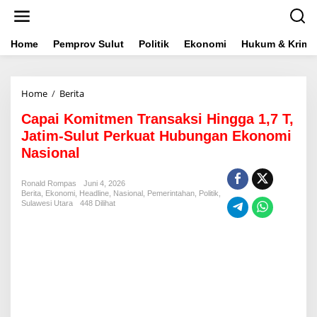
L
e
w
a
Home
Pemprov Sulut
Politik
Ekonomi
Hukum & Krimin
t
i
k
Home
/
Berita
C
e
a
k
Capai Komitmen Transaksi Hingga 1,7 T,
p
o
a
n
Jatim-Sulut Perkuat Hubungan Ekonomi
i
t
Nasional
K
e
o
n
m
Ronald Rompas
Juni 4, 2026
Berita
,
Ekonomi
,
Headline
i
,
Nasional
,
Pemerintahan
,
Politik
,
Sulawesi Utara
448 Dilihat
t
m
e
n
T
r
a
n
s