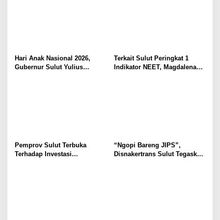
Hari Anak Nasional 2026,
Terkait Sulut Peringkat 1
Gubernur Sulut Yulius
Indikator NEET, Magdalena
Selvanus Serukan Penguatan
Wulur: Perlu Dipahami
Ruang Aman Bagi Anak, di
Secara Proposional, Agar
Lingkungan Fisik Maupun di
Tidak Timbul Persepsi Keliru
Ruang Digital
di Masyarakat
Pemprov Sulut Terbuka
“Ngopi Bareng JIPS”,
Terhadap Investasi
Disnakertrans Sulut Tegaskan
Berkualitas dan Berkelanjutan
Komitmen Lindungi Hak
Pekerja dari Ancaman PHK