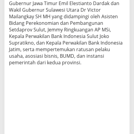
Gubernur Jawa Timur Emil Elestianto Dardak dan
t
P
Wakil Gubernur Sulawesi Utara Dr Victor
e
Mailangkay SH MH yang didampingi oleh Asisten
r
Bidang Perekonomian dan Pembangunan
k
Setdaprov Sulut, Jemmy Ringkuangan AP MSi,
u
a
Kepala Perwakilan Bank Indonesia Sulut Joko
t
Supratikno, dan Kepala Perwakilan Bank Indonesia
H
Jatim, serta mempertemukan ratusan pelaku
u
usaha, asosiasi bisnis, BUMD, dan instansi
b
pemerintah dari kedua provinsi.
u
n
g
a
n
E
k
o
n
o
m
i
N
a