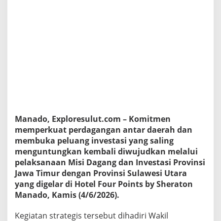
a
k
s
i
H
i
n
g
g
a
1
,
7
Manado, Exploresulut.com – Komitmen
T
,
memperkuat perdagangan antar daerah dan
J
membuka peluang investasi yang saling
a
menguntungkan kembali diwujudkan melalui
t
pelaksanaan Misi Dagang dan Investasi Provinsi
i
Jawa Timur dengan Provinsi Sulawesi Utara
m
-
yang digelar di Hotel Four Points by Sheraton
S
Manado, Kamis (4/6/2026).
u
l
Kegiatan strategis tersebut dihadiri Wakil
u