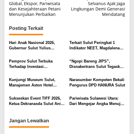
Global, Ekspor, Pariwisata
Selvanus Ajak Jaga
v
dan Kesejahteraan Petani
Lingkungan Demi Generasi
i
Menunjukan Perbaikan
Mendatang
g
Posting Terkait
a
s
Hari Anak Nasional 2026,
Terkait Sulut Peringkat 1
i
Gubernur Sulut Yulius
Indikator NEET, Magdalena
Selvanus Serukan Penguatan
Wulur: Perlu Dipahami
p
Ruang Aman Bagi Anak, di
Secara Proposional, Agar
Pemprov Sulut Terbuka
“Ngopi Bareng JIPS”,
o
Lingkungan Fisik Maupun di
Tidak Timbul Persepsi Keliru
Terhadap Investasi
Disnakertrans Sulut Tegaskan
Ruang Digital
di Masyarakat
s
Berkualitas dan Berkelanjutan
Komitmen Lindungi Hak
Pekerja dari Ancaman PHK
Kunjungi Museum Sulut,
Narasumber Kompeten Bekali
Manajemen Aston Hotel
Pengurus DPD HANURA Sulut
Berkomitmen Promosikan
Kebudayaan Ke Wisatawan
Sukseskan Event TIFF 2026,
Pariwisata Sulawesi Utara:
Ketua Dekranasda Sulut Anik
Dari Mengejar Angka Menuju
Yulius Selvanus Sumbang
Menciptakan Nilai Tambah
Desain Batik
Jangan Lewatkan