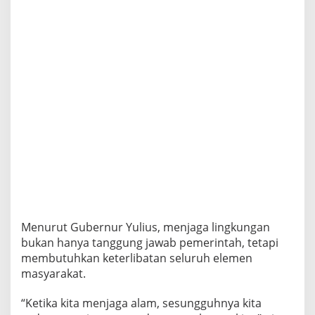
S
e
l
v
a
n
u
s
A
j
a
k
J
a
g
a
L
i
Menurut Gubernur Yulius, menjaga lingkungan
n
bukan hanya tanggung jawab pemerintah, tetapi
g
membutuhkan keterlibatan seluruh elemen
k
masyarakat.
u
n
g
“Ketika kita menjaga alam, sesungguhnya kita
a