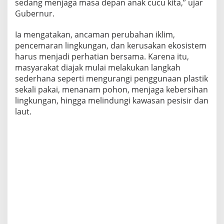
sedang menjaga masa depan anak cucu kita,” ujar
n
Gubernur.
D
e
m
Ia mengatakan, ancaman perubahan iklim,
i
pencemaran lingkungan, dan kerusakan ekosistem
G
harus menjadi perhatian bersama. Karena itu,
e
masyarakat diajak mulai melakukan langkah
n
sederhana seperti mengurangi penggunaan plastik
e
r
sekali pakai, menanam pohon, menjaga kebersihan
a
lingkungan, hingga melindungi kawasan pesisir dan
s
laut.
i
M
e
n
d
a
t
a
n
g