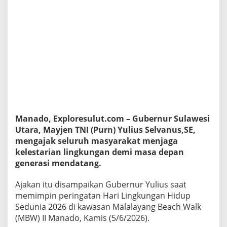
u
n
g
a
n
H
i
d
u
p
,
G
u
Manado, Exploresulut.com – Gubernur Sulawesi
b
Utara, Mayjen TNI (Purn) Yulius Selvanus,SE,
e
mengajak seluruh masyarakat menjaga
r
n
kelestarian lingkungan demi masa depan
u
generasi mendatang.
r
Y
Ajakan itu disampaikan Gubernur Yulius saat
u
memimpin peringatan Hari Lingkungan Hidup
l
i
Sedunia 2026 di kawasan Malalayang Beach Walk
u
(MBW) II Manado, Kamis (5/6/2026).
s