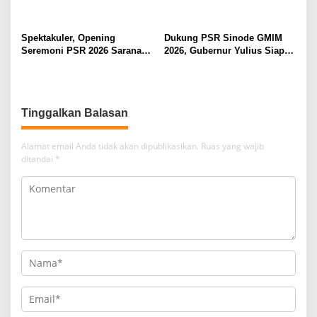
Spektakuler, Opening
Dukung PSR Sinode GMIM
Seremoni PSR 2026 Sarana
2026, Gubernur Yulius Siap
Pertumbuhan Iman dan
Meriahkan Ibadah
Pererat Persaudaraan
Pembukaan
Tinggalkan Balasan
Alamat email Anda tidak akan dipublikasikan.
Ruas yang wajib
ditandai
*