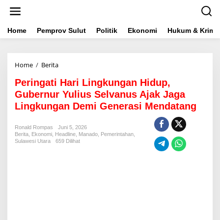
L
e
w
a
Home
Pemprov Sulut
Politik
Ekonomi
Hukum & Krimin
t
i
k
Home
/
Berita
P
e
e
k
Peringati Hari Lingkungan Hidup,
r
o
i
n
Gubernur Yulius Selvanus Ajak Jaga
n
t
Lingkungan Demi Generasi Mendatang
g
e
a
n
t
Ronald Rompas
Juni 5, 2026
Berita
,
Ekonomi
,
Headline
i
,
Manado
,
Pemerintahan
,
Sulawesi Utara
659 Dilihat
H
a
r
i
L
i
n
g
k