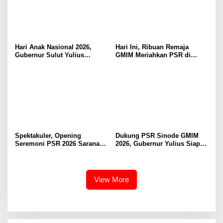
Hari Anak Nasional 2026,
Hari Ini, Ribuan Remaja
Gubernur Sulut Yulius
GMIM Meriahkan PSR di
Selvanus Serukan Penguatan
Manado
Ruang Aman Bagi Anak, di
Lingkungan Fisik Maupun di
Ruang Digital
Spektakuler, Opening
Dukung PSR Sinode GMIM
Seremoni PSR 2026 Sarana
2026, Gubernur Yulius Siap
Pertumbuhan Iman dan
Meriahkan Ibadah
Pererat Persaudaraan
Pembukaan
View More