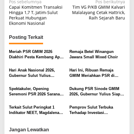
N
Pos sebelumnya
Pos berikutnya
Capai Komitmen Transaksi
Tim VG P/KB GMIM Kalvari
a
Hingga 1,7 T, Jatim-Sulut
Malalayang Cetak Hattrick,
Perkuat Hubungan
Raih Sejarah Baru
v
Ekonomi Nasional
i
g
Posting Terkait
a
s
Meriah PSR GMIM 2026
Remaja Betel Winangun
Diakhiri Pesta Kembang Api,
Jawara Small Mixed Choir
i
Sualang Sampaikan Syukur
dan Terima Kasih
p
Hari Anak Nasional 2026,
Hari Ini, Ribuan Remaja
Gubernur Sulut Yulius
GMIM Meriahkan PSR di
o
Selvanus Serukan Penguatan
Manado
s
Ruang Aman Bagi Anak, di
Spektakuler, Opening
Dukung PSR Sinode GMIM
Lingkungan Fisik Maupun di
Seremoni PSR 2026 Sarana
2026, Gubernur Yulius Siap
Ruang Digital
Pertumbuhan Iman dan
Meriahkan Ibadah
Pererat Persaudaraan
Pembukaan
Terkait Sulut Peringkat 1
Pemprov Sulut Terbuka
Indikator NEET, Magdalena
Terhadap Investasi
Wulur: Perlu Dipahami
Berkualitas dan Berkelanjutan
Secara Proposional, Agar
Tidak Timbul Persepsi Keliru
Jangan Lewatkan