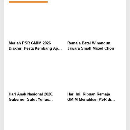
di Masyarakat
Meriah PSR GMIM 2026
Remaja Betel Winangun
Diakhiri Pesta Kembang Api,
Jawara Small Mixed Choir
Sualang Sampaikan Syukur
dan Terima Kasih
Hari Anak Nasional 2026,
Hari Ini, Ribuan Remaja
Gubernur Sulut Yulius
GMIM Meriahkan PSR di
Selvanus Serukan Penguatan
Manado
Ruang Aman Bagi Anak, di
Lingkungan Fisik Maupun di
Ruang Digital