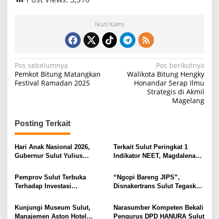
Ikuti Kami
N
Pos sebelumnya
Pos berikutnya
Pemkot Bitung Matangkan
Walikota Bitung Hengky
a
Festival Ramadan 2025
Honandar Serap Ilmu
Strategis di Akmil
v
Magelang
i
g
Posting Terkait
a
s
Hari Anak Nasional 2026,
Terkait Sulut Peringkat 1
Gubernur Sulut Yulius
Indikator NEET, Magdalena
i
Selvanus Serukan Penguatan
Wulur: Perlu Dipahami
Ruang Aman Bagi Anak, di
Secara Proposional, Agar
p
Pemprov Sulut Terbuka
“Ngopi Bareng JIPS”,
Lingkungan Fisik Maupun di
Tidak Timbul Persepsi Keliru
Terhadap Investasi
Disnakertrans Sulut Tegaskan
o
Ruang Digital
di Masyarakat
Berkualitas dan Berkelanjutan
Komitmen Lindungi Hak
s
Pekerja dari Ancaman PHK
Kunjungi Museum Sulut,
Narasumber Kompeten Bekali
Manajemen Aston Hotel
Pengurus DPD HANURA Sulut