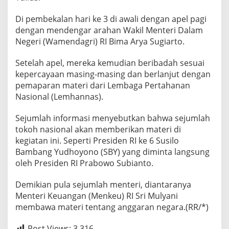
i
M
Di pembekalan hari ke 3 di awali dengan apel pagi
u
dengan mendengar arahan Wakil Menteri Dalam
l
Negeri (Wamendagri) RI Bima Arya Sugiarto.
y
a
n
Setelah apel, mereka kemudian beribadah sesuai
i
kepercayaan masing-masing dan berlanjut dengan
B
pemaparan materi dari Lembaga Pertahanan
e
Nasional (Lemhannas).
r
i
M
Sejumlah informasi menyebutkan bahwa sejumlah
a
tokoh nasional akan memberikan materi di
t
kegiatan ini. Seperti Presiden RI ke 6 Susilo
e
Bambang Yudhoyono (SBY) yang diminta langsung
r
i
oleh Presiden RI Prabowo Subianto.
Demikian pula sejumlah menteri, diantaranya
Menteri Keuangan (Menkeu) RI Sri Mulyani
membawa materi tentang anggaran negara.(RR/*)
Post Views:
3,316