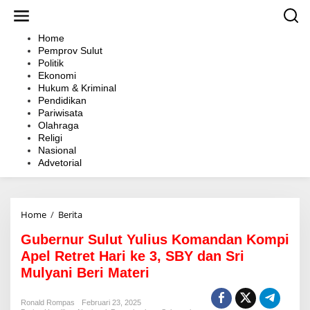
L
e
w
Home
a
Pemprov Sulut
t
Politik
i
Ekonomi
k
Hukum & Kriminal
e
Pendidikan
k
Pariwisata
o
Olahraga
n
Religi
t
Nasional
e
Advetorial
n
Home
/
Berita
G
u
Gubernur Sulut Yulius Komandan Kompi
b
e
Apel Retret Hari ke 3, SBY dan Sri
r
Mulyani Beri Materi
n
u
r
Ronald Rompas
Februari 23, 2025