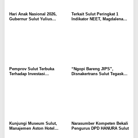
Hari Anak Nasional 2026,
Terkait Sulut Peringkat 1
Gubernur Sulut Yulius
Indikator NEET, Magdalena
Selvanus Serukan Penguatan
Wulur: Perlu Dipahami
Ruang Aman Bagi Anak, di
Secara Proposional, Agar
Lingkungan Fisik Maupun di
Tidak Timbul Persepsi Keliru
Ruang Digital
di Masyarakat
Pemprov Sulut Terbuka
“Ngopi Bareng JIPS”,
Terhadap Investasi
Disnakertrans Sulut Tegaskan
Berkualitas dan Berkelanjutan
Komitmen Lindungi Hak
Pekerja dari Ancaman PHK
Kunjungi Museum Sulut,
Narasumber Kompeten Bekali
Manajemen Aston Hotel
Pengurus DPD HANURA Sulut
Berkomitmen Promosikan