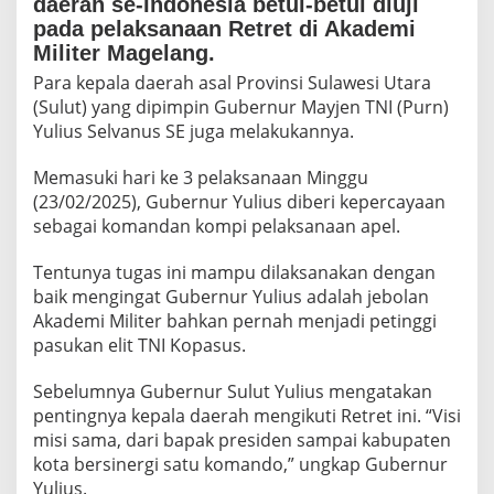
daerah se-Indonesia betul-betul diuji
p
pada pelaksanaan Retret di Akademi
e
l
Militer Magelang.
R
Para kepala daerah asal Provinsi Sulawesi Utara
e
(Sulut) yang dipimpin Gubernur Mayjen TNI (Purn)
t
r
Yulius Selvanus SE juga melakukannya.
e
t
Memasuki hari ke 3 pelaksanaan Minggu
H
(23/02/2025), Gubernur Yulius diberi kepercayaan
a
sebagai komandan kompi pelaksanaan apel.
r
i
k
Tentunya tugas ini mampu dilaksanakan dengan
e
baik mengingat Gubernur Yulius adalah jebolan
3
Akademi Militer bahkan pernah menjadi petinggi
,
pasukan elit TNI Kopasus.
S
B
Y
Sebelumnya Gubernur Sulut Yulius mengatakan
d
pentingnya kepala daerah mengikuti Retret ini. “Visi
a
misi sama, dari bapak presiden sampai kabupaten
n
kota bersinergi satu komando,” ungkap Gubernur
S
r
Yulius.