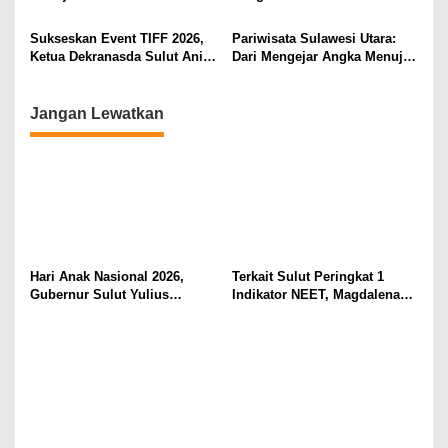
Berkomitmen Promosikan
Kebudayaan Ke Wisatawan
Sukseskan Event TIFF 2026,
Pariwisata Sulawesi Utara:
Ketua Dekranasda Sulut Anik
Dari Mengejar Angka Menuju
Yulius Selvanus Sumbang
Menciptakan Nilai Tambah
Desain Batik
Jangan Lewatkan
Hari Anak Nasional 2026,
Terkait Sulut Peringkat 1
Gubernur Sulut Yulius
Indikator NEET, Magdalena
Selvanus Serukan Penguatan
Wulur: Perlu Dipahami
Ruang Aman Bagi Anak, di
Secara Proposional, Agar
Lingkungan Fisik Maupun di
Tidak Timbul Persepsi Keliru
Ruang Digital
di Masyarakat