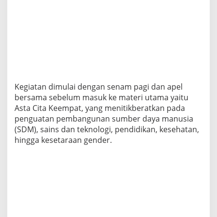
g
i
s
d
i
A
k
m
i
l
Kegiatan dimulai dengan senam pagi dan apel
M
bersama sebelum masuk ke materi utama yaitu
a
Asta Cita Keempat, yang menitikberatkan pada
g
penguatan pembangunan sumber daya manusia
e
l
(SDM), sains dan teknologi, pendidikan, kesehatan,
a
hingga kesetaraan gender.
n
g