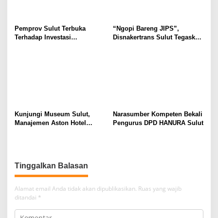
Pemprov Sulut Terbuka
“Ngopi Bareng JIPS”,
Terhadap Investasi
Disnakertrans Sulut Tegaskan
Berkualitas dan Berkelanjutan
Komitmen Lindungi Hak
Pekerja dari Ancaman PHK
Kunjungi Museum Sulut,
Narasumber Kompeten Bekali
Manajemen Aston Hotel
Pengurus DPD HANURA Sulut
Berkomitmen Promosikan
Kebudayaan Ke Wisatawan
Tinggalkan Balasan
Alamat email Anda tidak akan dipublikasikan.
Ruas yang wajib
ditandai
*