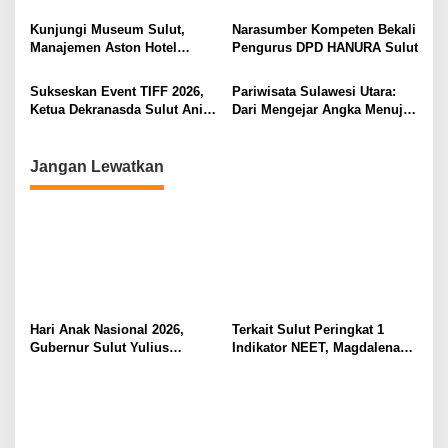
Berkualitas dan Berkelanjutan
Komitmen Lindungi Hak
s
Pekerja dari Ancaman PHK
Kunjungi Museum Sulut,
Narasumber Kompeten Bekali
Manajemen Aston Hotel
Pengurus DPD HANURA Sulut
Berkomitmen Promosikan
Kebudayaan Ke Wisatawan
Sukseskan Event TIFF 2026,
Pariwisata Sulawesi Utara:
Ketua Dekranasda Sulut Anik
Dari Mengejar Angka Menuju
Yulius Selvanus Sumbang
Menciptakan Nilai Tambah
Desain Batik
Jangan Lewatkan
Hari Anak Nasional 2026,
Terkait Sulut Peringkat 1
Gubernur Sulut Yulius
Indikator NEET, Magdalena
Selvanus Serukan Penguatan
Wulur: Perlu Dipahami
Ruang Aman Bagi Anak, di
Secara Proposional, Agar
Lingkungan Fisik Maupun di
Tidak Timbul Persepsi Keliru
Ruang Digital
di Masyarakat