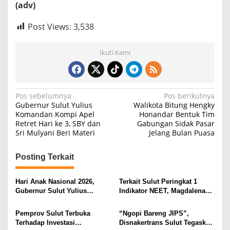
(adv)
Post Views:
3,538
Ikuti Kami
N
Pos sebelumnya
Pos berikutnya
Gubernur Sulut Yulius
Walikota Bitung Hengky
a
Komandan Kompi Apel
Honandar Bentuk Tim
Retret Hari ke 3, SBY dan
Gabungan Sidak Pasar
v
Sri Mulyani Beri Materi
Jelang Bulan Puasa
i
g
Posting Terkait
a
s
Hari Anak Nasional 2026,
Terkait Sulut Peringkat 1
Gubernur Sulut Yulius
Indikator NEET, Magdalena
i
Selvanus Serukan Penguatan
Wulur: Perlu Dipahami
Ruang Aman Bagi Anak, di
Secara Proposional, Agar
p
Pemprov Sulut Terbuka
“Ngopi Bareng JIPS”,
Lingkungan Fisik Maupun di
Tidak Timbul Persepsi Keliru
Terhadap Investasi
Disnakertrans Sulut Tegaskan
o
Ruang Digital
di Masyarakat