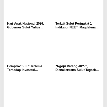
Hari Anak Nasional 2026,
Terkait Sulut Peringkat 1
Gubernur Sulut Yulius
Indikator NEET, Magdalena
Selvanus Serukan Penguatan
Wulur: Perlu Dipahami
Ruang Aman Bagi Anak, di
Secara Proposional, Agar
Lingkungan Fisik Maupun di
Tidak Timbul Persepsi Keliru
Ruang Digital
di Masyarakat
Pemprov Sulut Terbuka
“Ngopi Bareng JIPS”,
Terhadap Investasi
Disnakertrans Sulut Tegaskan
Berkualitas dan Berkelanjutan
Komitmen Lindungi Hak
Pekerja dari Ancaman PHK