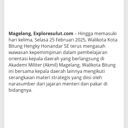
k
y
H
o
n
a
Magelang, Exploresulut.com
– Hingga memasuki
n
d
hari kelima, Selasa 25 Februari 2025, Walikota Kota
a
Bitung Hengky Honandar SE terus mengasah
r
wawasan kepemimpinan dalam pembelajaran
S
orientasi kepala daerah yang berlangsung di
e
r
Akademi Militer (Akmil) Magelang. Walikota Bitung
a
ini bersama kepala daerah lainnya mengikuti
p
serangkaian materi strategis yang diisi oleh
I
narasumber dari jajaran menteri dan pakar di
l
bidangnya.
m
u
S
t
r
a
t
e