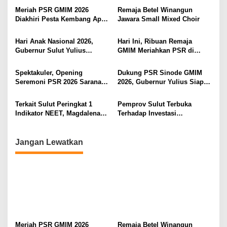
a
Meriah PSR GMIM 2026
Remaja Betel Winangun
s
Diakhiri Pesta Kembang Api,
Jawara Small Mixed Choir
Sualang Sampaikan Syukur
i
dan Terima Kasih
Hari Anak Nasional 2026,
Hari Ini, Ribuan Remaja
p
Gubernur Sulut Yulius
GMIM Meriahkan PSR di
Selvanus Serukan Penguatan
Manado
o
Ruang Aman Bagi Anak, di
Spektakuler, Opening
Dukung PSR Sinode GMIM
s
Lingkungan Fisik Maupun di
Seremoni PSR 2026 Sarana
2026, Gubernur Yulius Siap
Ruang Digital
Pertumbuhan Iman dan
Meriahkan Ibadah
Pererat Persaudaraan
Pembukaan
Terkait Sulut Peringkat 1
Pemprov Sulut Terbuka
Indikator NEET, Magdalena
Terhadap Investasi
Wulur: Perlu Dipahami
Berkualitas dan Berkelanjutan
Secara Proposional, Agar
Tidak Timbul Persepsi Keliru
Jangan Lewatkan
di Masyarakat
Meriah PSR GMIM 2026
Remaja Betel Winangun