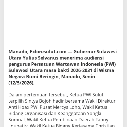
s
S
e
l
v
a
n
u
s
A
Manado, Exloresulut.com — Gubernur Sulawesi
p
Utara Yulius Selvanus menerima audiensi
r
pengurus Persatuan Wartawan Indonesia (PWI)
e
s
Sulawesi Utara masa bakti 2026-2031 di Wisma
i
Negara Bumi Beringin, Manado, Senin
a
(12/5/2026).
s
i
Dalam pertemuan tersebut, Ketua PWI Sulut
P
e
terpilih Sintya Bojoh hadir bersama Wakil Direktur
n
Anti Hoax PWI Pusat Mercys Loho, Wakil Ketua
g
Bidang Organisasi dan Keanggotaan Yongki
u
Sumual, Wakil Ketua Pembinaan Daerah Fanny
r
u
Loupatty, Wakil Ketua Bidang Kerjasama Christian