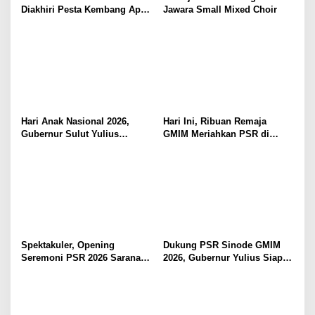
Diakhiri Pesta Kembang Api,
Jawara Small Mixed Choir
Sualang Sampaikan Syukur
dan Terima Kasih
Hari Anak Nasional 2026,
Hari Ini, Ribuan Remaja
Gubernur Sulut Yulius
GMIM Meriahkan PSR di
Selvanus Serukan Penguatan
Manado
Ruang Aman Bagi Anak, di
Lingkungan Fisik Maupun di
Ruang Digital
Spektakuler, Opening
Dukung PSR Sinode GMIM
Seremoni PSR 2026 Sarana
2026, Gubernur Yulius Siap
Pertumbuhan Iman dan
Meriahkan Ibadah
Pererat Persaudaraan
Pembukaan