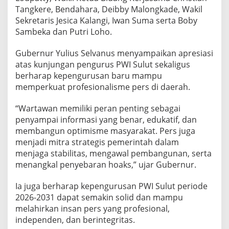
s
Tangkere, Bendahara, Deibby Malongkade, Wakil
P
Sekretaris Jesica Kalangi, Iwan Suma serta Boby
W
Sambeka dan Putri Loho.
I
S
u
Gubernur Yulius Selvanus menyampaikan apresiasi
l
atas kunjungan pengurus PWI Sulut sekaligus
u
berharap kepengurusan baru mampu
t
memperkuat profesionalisme pers di daerah.
2
0
2
“Wartawan memiliki peran penting sebagai
6
penyampai informasi yang benar, edukatif, dan
-
membangun optimisme masyarakat. Pers juga
2
menjadi mitra strategis pemerintah dalam
0
menjaga stabilitas, mengawal pembangunan, serta
3
1
menangkal penyebaran hoaks,” ujar Gubernur.
Ia juga berharap kepengurusan PWI Sulut periode
2026-2031 dapat semakin solid dan mampu
melahirkan insan pers yang profesional,
independen, dan berintegritas.