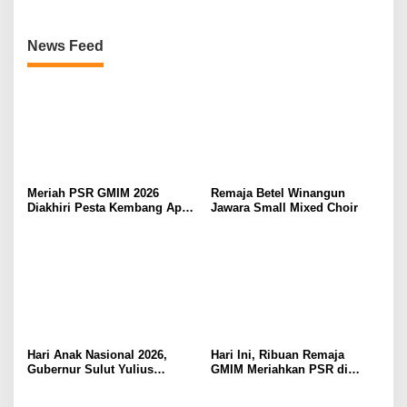
News Feed
Meriah PSR GMIM 2026
Remaja Betel Winangun
Diakhiri Pesta Kembang Api,
Jawara Small Mixed Choir
Sualang Sampaikan Syukur
dan Terima Kasih
Hari Anak Nasional 2026,
Hari Ini, Ribuan Remaja
Gubernur Sulut Yulius
GMIM Meriahkan PSR di
Selvanus Serukan Penguatan
Manado
Ruang Aman Bagi Anak, di