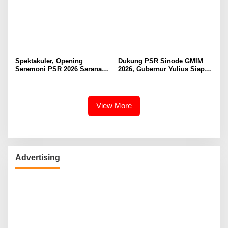
Lingkungan Fisik Maupun di
Ruang Digital
Spektakuler, Opening
Dukung PSR Sinode GMIM
Seremoni PSR 2026 Sarana
2026, Gubernur Yulius Siap
Pertumbuhan Iman dan
Meriahkan Ibadah
Pererat Persaudaraan
Pembukaan
View More
Advertising