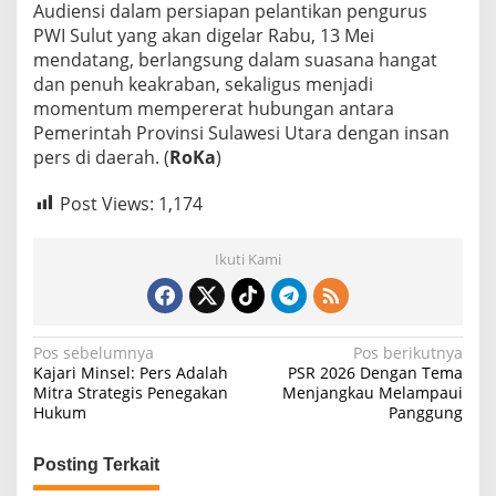
Audiensi dalam persiapan pelantikan pengurus
PWI Sulut yang akan digelar Rabu, 13 Mei
mendatang, berlangsung dalam suasana hangat
dan penuh keakraban, sekaligus menjadi
momentum mempererat hubungan antara
Pemerintah Provinsi Sulawesi Utara dengan insan
pers di daerah. (
RoKa
)
Post Views:
1,174
Ikuti Kami
N
Pos sebelumnya
Pos berikutnya
Kajari Minsel: Pers Adalah
PSR 2026 Dengan Tema
a
Mitra Strategis Penegakan
Menjangkau Melampaui
Hukum
Panggung
v
i
Posting Terkait
g