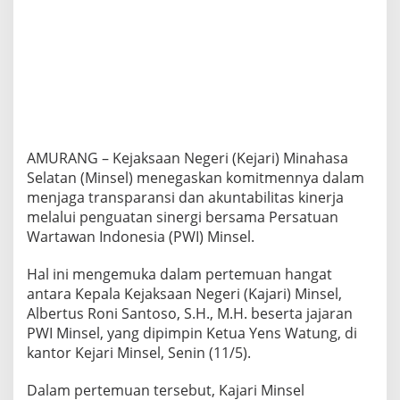
d
a
l
a
h
M
i
t
r
a
AMURANG – Kejaksaan Negeri (Kejari) Minahasa
S
Selatan (Minsel) menegaskan komitmennya dalam
t
menjaga transparansi dan akuntabilitas kinerja
r
melalui penguatan sinergi bersama Persatuan
a
t
Wartawan Indonesia (PWI) Minsel.
e
g
Hal ini mengemuka dalam pertemuan hangat
i
antara Kepala Kejaksaan Negeri (Kajari) Minsel,
s
Albertus Roni Santoso, S.H., M.H. beserta jajaran
P
e
PWI Minsel, yang dipimpin Ketua Yens Watung, di
n
kantor Kejari Minsel, Senin (11/5).
e
g
Dalam pertemuan tersebut, Kajari Minsel
a