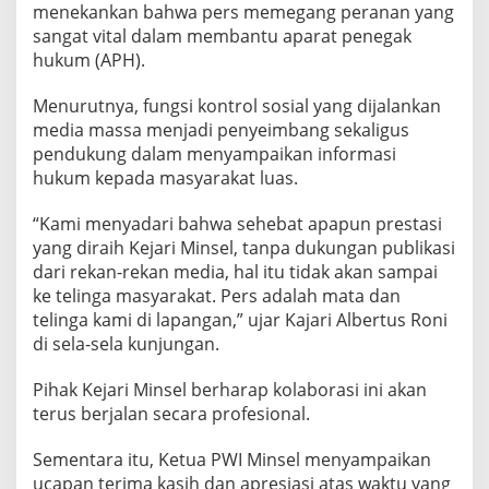
menekankan bahwa pers memegang peranan yang
k
a
sangat vital dalam membantu aparat penegak
n
hukum (APH).
H
u
Menurutnya, fungsi kontrol sosial yang dijalankan
k
media massa menjadi penyeimbang sekaligus
u
m
pendukung dalam menyampaikan informasi
hukum kepada masyarakat luas.
“Kami menyadari bahwa sehebat apapun prestasi
yang diraih Kejari Minsel, tanpa dukungan publikasi
dari rekan-rekan media, hal itu tidak akan sampai
ke telinga masyarakat. Pers adalah mata dan
telinga kami di lapangan,” ujar Kajari Albertus Roni
di sela-sela kunjungan.
Pihak Kejari Minsel berharap kolaborasi ini akan
terus berjalan secara profesional.
Sementara itu, Ketua PWI Minsel menyampaikan
ucapan terima kasih dan apresiasi atas waktu yang