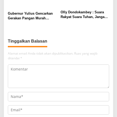
Olly Dondokambey : Suara
Gubernur Yulius Gencarkan
Rakyat Suara Tuhan, Jangan
Gerakan Pangan Murah
Takut Intimidasi, Coblos
menjelang Pengucapan
Nomor 3 SKDT
Minsel
Tinggalkan Balasan
Alamat email Anda tidak akan dipublikasikan.
Ruas yang wajib
ditandai
*