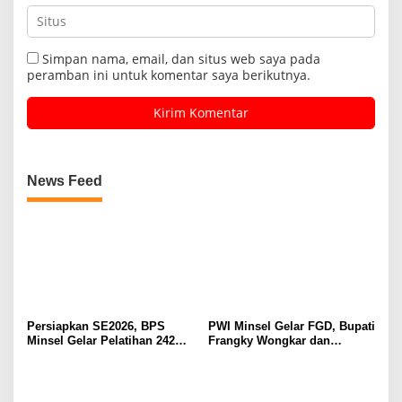
Simpan nama, email, dan situs web saya pada
peramban ini untuk komentar saya berikutnya.
News Feed
Persiapkan SE2026, BPS
PWI Minsel Gelar FGD, Bupati
Minsel Gelar Pelatihan 242
Frangky Wongkar dan
Petugas Lapangan
Forkopimda Sepakat Jamin
Kemerdekaan Pers