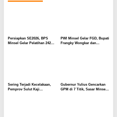
Persiapkan SE2026, BPS
PWI Minsel Gelar FGD, Bupati
Minsel Gelar Pelatihan 242
Frangky Wongkar dan
Petugas Lapangan
Forkopimda Sepakat Jamin
Kemerdekaan Pers
Sering Terjadi Kecelakaan,
Gubernur Yulius Gencarkan
Pemprov Sulut Kaji
GPM di 7 Titik, Sasar Minsel-
Pembangunan Terowongan di
Manado, Pastikan Bakal
Ruas Jalan Tanawangko-
Berlanjut ke Kabupaten Kota
Maruasey
Lainnya