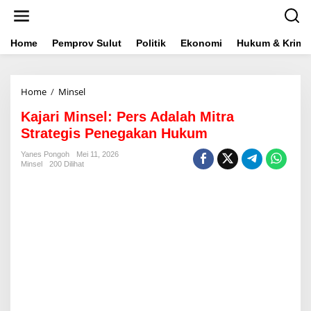
L
e
w
a
Home
Pemprov Sulut
Politik
Ekonomi
Hukum & Krimin
t
i
k
Home
/
Minsel
K
e
a
k
Kajari Minsel: Pers Adalah Mitra
j
o
a
n
Strategis Penegakan Hukum
r
t
i
e
Yanes Pongoh
Mei 11, 2026
Minsel
200 Dilihat
M
n
i
n
s
e
l
:
P
e
r
s
A