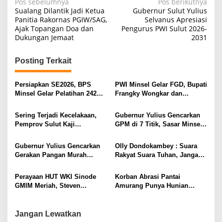
N
Pos sebelumnya
Pos berikutnya
Sualang Dilantik Jadi Ketua
Gubernur Sulut Yulius
a
Panitia Rakornas PGIW/SAG,
Selvanus Apresiasi
Ajak Topangan Doa dan
Pengurus PWI Sulut 2026-
v
Dukungan Jemaat
2031
i
g
Posting Terkait
a
s
Persiapkan SE2026, BPS
PWI Minsel Gelar FGD, Bupati
Minsel Gelar Pelatihan 242
Frangky Wongkar dan
i
Petugas Lapangan
Forkopimda Sepakat Jamin
Kemerdekaan Pers
p
Sering Terjadi Kecelakaan,
Gubernur Yulius Gencarkan
Pemprov Sulut Kaji
GPM di 7 Titik, Sasar Minsel-
o
Pembangunan Terowongan di
Manado, Pastikan Bakal
s
Ruas Jalan Tanawangko-
Berlanjut ke Kabupaten Kota
Gubernur Yulius Gencarkan
Olly Dondokambey : Suara
Maruasey
Lainnya
Gerakan Pangan Murah
Rakyat Suara Tuhan, Jangan
menjelang Pengucapan
Takut Intimidasi, Coblos
Minsel
Nomor 3 SKDT
Perayaan HUT WKI Sinode
Korban Abrasi Pantai
GMIM Meriah, Steven
Amurang Punya Hunian
Kandouw: Mereka Adalah
Tetap, Gubernur Olly Ungkap
Jantung Pelayanan Gereja
Andil Steven Kandouw
Jangan Lewatkan