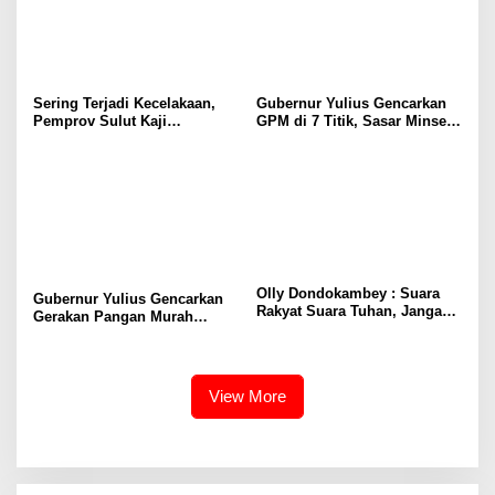
Sering Terjadi Kecelakaan,
Gubernur Yulius Gencarkan
Pemprov Sulut Kaji
GPM di 7 Titik, Sasar Minsel-
Pembangunan Terowongan di
Manado, Pastikan Bakal
Ruas Jalan Tanawangko-
Berlanjut ke Kabupaten Kota
Maruasey
Lainnya
Olly Dondokambey : Suara
Gubernur Yulius Gencarkan
Rakyat Suara Tuhan, Jangan
Gerakan Pangan Murah
Takut Intimidasi, Coblos
menjelang Pengucapan
Nomor 3 SKDT
Minsel
View More