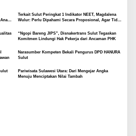
Terkait Sulut Peringkat 1 Indikator NEET, Magdalena
 Anak,
Wulur: Perlu Dipahami Secara Proposional, Agar Tidak
Timbul Persepsi Keliru di Masyarakat
alitas
“Ngopi Bareng JIPS”, Disnakertrans Sulut Tegaskan
Komitmen Lindungi Hak Pekerja dari Ancaman PHK
l
Narasumber Kompeten Bekali Pengurus DPD HANURA
tawan
Sulut
ulut
Pariwisata Sulawesi Utara: Dari Mengejar Angka
Menuju Menciptakan Nilai Tambah