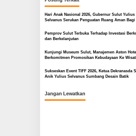
g
a
Hari Anak Nasional 2026, Gubernur Sulut Yulius
s
Selvanus Serukan Penguatan Ruang Aman Bagi
di Lingkungan Fisik Maupun di Ruang Digital
i
Pemprov Sulut Terbuka Terhadap Investasi Berku
p
dan Berkelanjutan
o
Kunjungi Museum Sulut, Manajemen Aston Hote
s
Berkomitmen Promosikan Kebudayaan Ke Wisa
Sukseskan Event TIFF 2026, Ketua Dekranasda S
Anik Yulius Selvanus Sumbang Desain Batik
Jangan Lewatkan