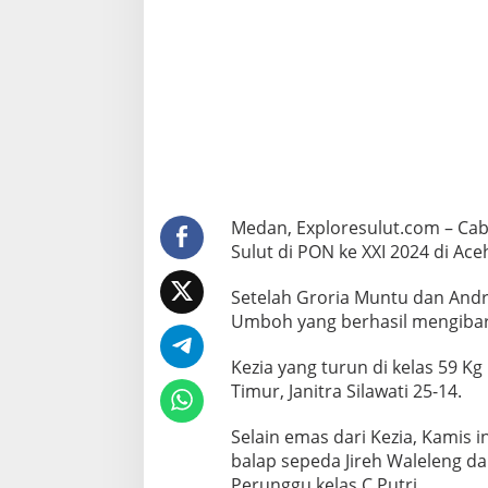
t
,
S
a
m
a
i
P
O
N
P
a
Medan, Exploresulut.com – Ca
p
Sulut di PON ke XXI 2024 di Ac
u
a
Setelah Groria Muntu dan Andre
,
S
Umboh yang berhasil mengibar
e
l
Kezia yang turun di kelas 59 K
a
Timur, Janitra Silawati 25-14.
n
g
k
Selain emas dari Kezia, Kamis i
a
balap sepeda Jireh Waleleng 
h
Perunggu kelas C Putri.