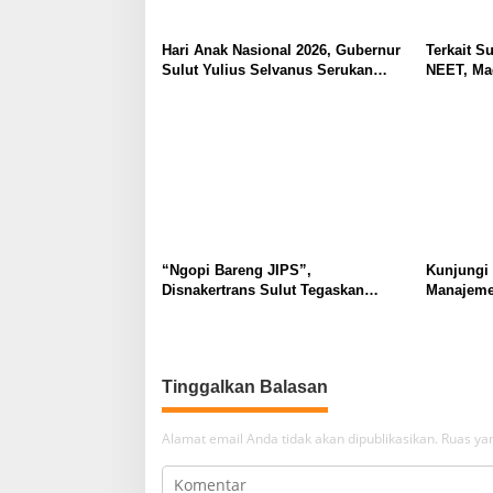
Hari Anak Nasional 2026, Gubernur
Terkait Su
Sulut Yulius Selvanus Serukan
NEET, Ma
Penguatan Ruang Aman Bagi Anak,
Dipahami 
di Lingkungan Fisik Maupun di
Tidak Tim
Ruang Digital
Masyarak
“Ngopi Bareng JIPS”,
Kunjungi
Disnakertrans Sulut Tegaskan
Manajeme
Komitmen Lindungi Hak Pekerja
Berkomit
dari Ancaman PHK
Kebudaya
Tinggalkan Balasan
Alamat email Anda tidak akan dipublikasikan.
Ruas yan