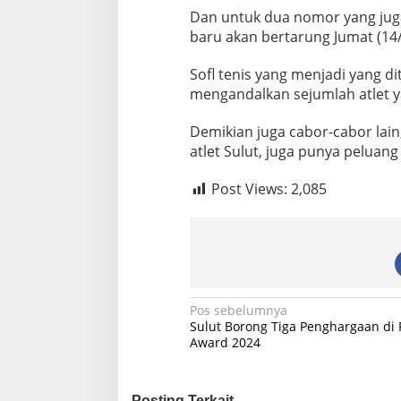
Dan untuk dua nomor yang jug
baru akan bertarung Jumat (14
Sofl tenis yang menjadi yang d
mengandalkan sejumlah atlet y
Demikian juga cabor-cabor lain
atlet Sulut, juga punya peluan
Post Views:
2,085
N
Pos sebelumnya
Sulut Borong Tiga Penghargaan di 
a
Award 2024
v
i
Posting Terkait