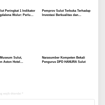
lut Peringkat 1 Indikator
Pemprov Sulut Terbuka Terhadap
gdalena Wulur: Perlu
Investasi Berkualitas dan
Secara Proposional, Agar
Berkelanjutan
bul Persepsi Keliru di
at
 Museum Sulut,
Narasumber Kompeten Bekali
n Aston Hotel
Pengurus DPD HANURA Sulut
men Promosikan
an Ke Wisatawan
g wajib ditandai
*