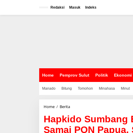
L
e
Redaksi
Masuk
Indeks
w
a
t
i
k
e
k
o
n
t
e
n
Home
Pemprov Sulut
Politik
Ekonomi
Manado
Bitung
Tomohon
Minahasa
Minut
Home
/
Berita
H
a
Hapkido Sumbang E
p
k
Samai PON Papua, 
i