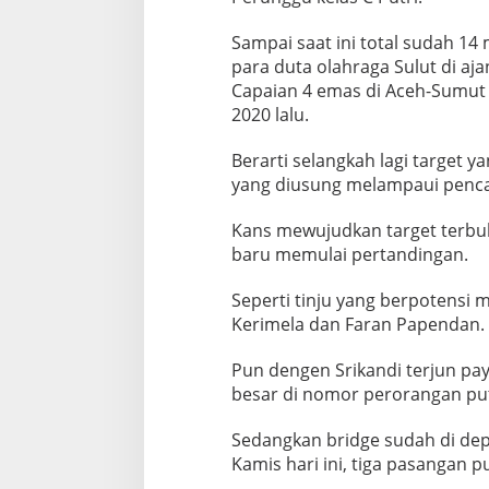
L
a
Sampai saat ini total sudah 14
g
i
para duta olahraga Sulut di aj
T
Capaian 4 emas di Aceh-Sumut 
a
2020 lalu.
r
g
Berarti selangkah lagi target y
e
t
yang diusung melampaui penca
Kans mewujudkan target terbu
baru memulai pertandingan.
Seperti tinju yang berpotensi 
Kerimela dan Faran Papendan.
Pun dengen Srikandi terjun pa
besar di nomor perorangan put
Sedangkan bridge sudah di d
Kamis hari ini, tiga pasangan pu