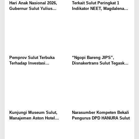
Hari Anak Nasional 2026,
Terkait Sulut Peringkat 1
Gubernur Sulut Yulius
Indikator NEET, Magdalena
Selvanus Serukan Penguatan
Wulur: Perlu Dipahami
Ruang Aman Bagi Anak, di
Secara Proposional, Agar
Lingkungan Fisik Maupun di
Tidak Timbul Persepsi Keliru
Ruang Digital
di Masyarakat
Pemprov Sulut Terbuka
“Ngopi Bareng JIPS”,
Terhadap Investasi
Disnakertrans Sulut Tegaskan
Berkualitas dan Berkelanjutan
Komitmen Lindungi Hak
Pekerja dari Ancaman PHK
Kunjungi Museum Sulut,
Narasumber Kompeten Bekali
Manajemen Aston Hotel
Pengurus DPD HANURA Sulut
Berkomitmen Promosikan
Kebudayaan Ke Wisatawan