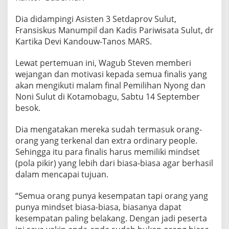
M
o
Dia didampingi Asisten 3 Setdaprov Sulut,
t
Fransiskus Manumpil dan Kadis Pariwisata Sulut, dr
i
Kartika Devi Kandouw-Tanos MARS.
v
a
s
Lewat pertemuan ini, Wagub Steven memberi
i
wejangan dan motivasi kepada semua finalis yang
k
akan mengikuti malam final Pemilihan Nyong dan
e
Noni Sulut di Kotamobagu, Sabtu 14 September
p
a
besok.
d
a
Dia mengatakan mereka sudah termasuk orang-
2
orang yang terkenal dan extra ordinary people.
0
Sehingga itu para finalis harus memiliki mindset
F
i
(pola pikir) yang lebih dari biasa-biasa agar berhasil
n
dalam mencapai tujuan.
a
l
“Semua orang punya kesempatan tapi orang yang
i
punya mindset biasa-biasa, biasanya dapat
s
N
kesempatan paling belakang. Dengan jadi peserta
y