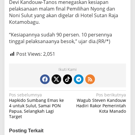
Devi Kandouw-Tanos menegaskan kesiapan
pelaksanaan malam final Pemilihan Nyong dan
Noni Sulut yang akan digelar di Hotel Sutan Raja
Kotamobagu.
“Kesiapannya sudah 90 persen. 10 persennya
tinggal pelaksanaanya besok,” ujar dia.(RR/*)
Post Views:
2,051
Ikuti Kami
N
Pos sebelumnya
Pos berikutnya
Hapkido Sumbang Emas ke
Wagub Steven Kandouw
a
4 untuk Sulut, Samai PON
Hadiri Rakor Pemerintah
Papua, Selangkah Lagi
Kota Manado
v
Target
i
g
Posting Terkait