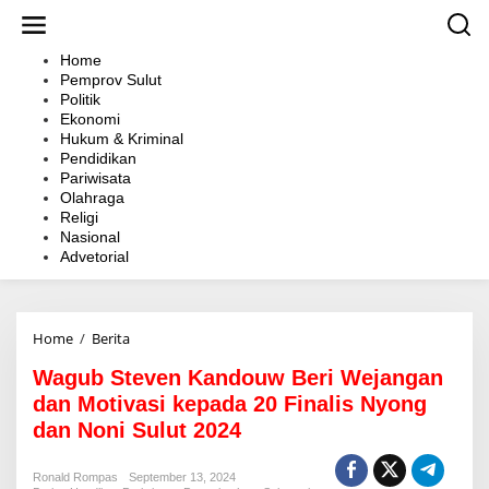
L
e
w
Home
a
Pemprov Sulut
t
Politik
i
Ekonomi
k
Hukum & Kriminal
e
Pendidikan
k
Pariwisata
o
Olahraga
n
Religi
t
Nasional
e
Advetorial
n
Home
/
Berita
W
a
Wagub Steven Kandouw Beri Wejangan
g
u
dan Motivasi kepada 20 Finalis Nyong
b
dan Noni Sulut 2024
S
t
e
Ronald Rompas
September 13, 2024