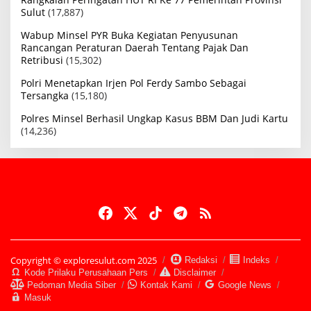
Sulut
(17,887)
Wabup Minsel PYR Buka Kegiatan Penyusunan
Rancangan Peraturan Daerah Tentang Pajak Dan
Retribusi
(15,302)
Polri Menetapkan Irjen Pol Ferdy Sambo Sebagai
Tersangka
(15,180)
Polres Minsel Berhasil Ungkap Kasus BBM Dan Judi Kartu
(14,236)
Copyright © exploresulut.com 2025
Redaksi
Indeks
Kode Prilaku Perusahaan Pers
Disclaimer
Pedoman Media Siber
Kontak Kami
Google News
Masuk