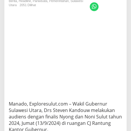
Berita
,
Headline
,
Pariwisata
v
,
Pemerintahan
,
Sulawesi
Utara
2051 Dilihat
e
n
K
a
n
d
o
u
w
B
e
r
i
W
e
j
a
n
g
Manado, Exploresulut.com – Wakil Gubernur
a
Sulawesi Utara, Drs Steven Kandouw melakukan
n
audiens dengan finalis Nyong dan Noni Sulut tahun
d
2024, Jumat (13/9/2024) di ruangan CJ Rantung
a
n
Kantor Gubernur.