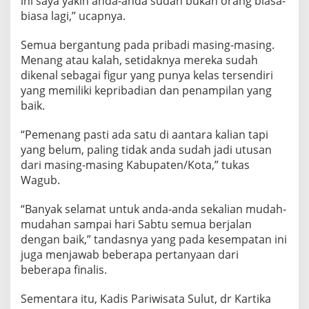
ini saya yakin anda-anda sudah bukan orang biasa-
o
biasa lagi,” ucapnya.
n
g
Semua bergantung pada pribadi masing-masing.
d
a
Menang atau kalah, setidaknya mereka sudah
n
dikenal sebagai figur yang punya kelas tersendiri
N
yang memiliki kepribadian dan penampilan yang
o
baik.
n
i
S
“Pemenang pasti ada satu di aantara kalian tapi
u
yang belum, paling tidak anda sudah jadi utusan
l
dari masing-masing Kabupaten/Kota,” tukas
u
Wagub.
t
2
0
“Banyak selamat untuk anda-anda sekalian mudah-
2
mudahan sampai hari Sabtu semua berjalan
4
dengan baik,” tandasnya yang pada kesempatan ini
juga menjawab beberapa pertanyaan dari
beberapa finalis.
Sementara itu, Kadis Pariwisata Sulut, dr Kartika