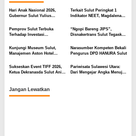
a
s
Hari Anak Nasional 2026,
Terkait Sulut Peringkat 1
Gubernur Sulut Yulius
Indikator NEET, Magdalena
i
Selvanus Serukan Penguatan
Wulur: Perlu Dipahami
Ruang Aman Bagi Anak, di
Secara Proposional, Agar
p
Pemprov Sulut Terbuka
“Ngopi Bareng JIPS”,
Lingkungan Fisik Maupun di
Tidak Timbul Persepsi Keliru
Terhadap Investasi
Disnakertrans Sulut Tegaskan
o
Ruang Digital
di Masyarakat
Berkualitas dan Berkelanjutan
Komitmen Lindungi Hak
s
Pekerja dari Ancaman PHK
Kunjungi Museum Sulut,
Narasumber Kompeten Bekali
Manajemen Aston Hotel
Pengurus DPD HANURA Sulut
Berkomitmen Promosikan
Kebudayaan Ke Wisatawan
Sukseskan Event TIFF 2026,
Pariwisata Sulawesi Utara:
Ketua Dekranasda Sulut Anik
Dari Mengejar Angka Menuju
Yulius Selvanus Sumbang
Menciptakan Nilai Tambah
Desain Batik
Jangan Lewatkan