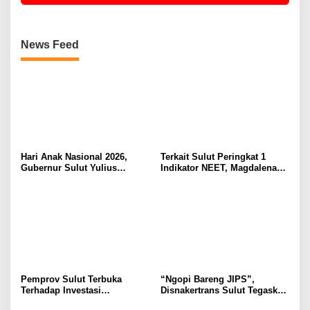
News Feed
Hari Anak Nasional 2026,
Terkait Sulut Peringkat 1
Gubernur Sulut Yulius
Indikator NEET, Magdalena
Selvanus Serukan Penguatan
Wulur: Perlu Dipahami
Ruang Aman Bagi Anak, di
Secara Proposional, Agar
Lingkungan Fisik Maupun di
Tidak Timbul Persepsi Keliru
Ruang Digital
di Masyarakat
Pemprov Sulut Terbuka
“Ngopi Bareng JIPS”,
Terhadap Investasi
Disnakertrans Sulut Tegaskan
Berkualitas dan Berkelanjutan
Komitmen Lindungi Hak