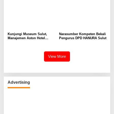
Pekerja dari Ancaman PHK
Kunjungi Museum Sulut,
Narasumber Kompeten Bekali
Manajemen Aston Hotel
Pengurus DPD HANURA Sulut
Berkomitmen Promosikan
Kebudayaan Ke Wisatawan
View More
Advertising