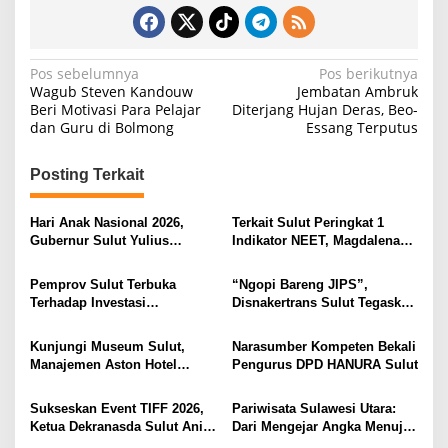
N
Pos sebelumnya
Pos berikutnya
Wagub Steven Kandouw
Jembatan Ambruk
a
Beri Motivasi Para Pelajar
Diterjang Hujan Deras, Beo-
dan Guru di Bolmong
Essang Terputus
v
i
Posting Terkait
g
a
Hari Anak Nasional 2026,
Terkait Sulut Peringkat 1
s
Gubernur Sulut Yulius
Indikator NEET, Magdalena
Selvanus Serukan Penguatan
Wulur: Perlu Dipahami
i
Ruang Aman Bagi Anak, di
Secara Proposional, Agar
Pemprov Sulut Terbuka
“Ngopi Bareng JIPS”,
Lingkungan Fisik Maupun di
Tidak Timbul Persepsi Keliru
p
Terhadap Investasi
Disnakertrans Sulut Tegaskan
Ruang Digital
di Masyarakat
Berkualitas dan Berkelanjutan
Komitmen Lindungi Hak
o
Pekerja dari Ancaman PHK
Kunjungi Museum Sulut,
Narasumber Kompeten Bekali
s
Manajemen Aston Hotel
Pengurus DPD HANURA Sulut
Berkomitmen Promosikan
Kebudayaan Ke Wisatawan
Sukseskan Event TIFF 2026,
Pariwisata Sulawesi Utara:
Ketua Dekranasda Sulut Anik
Dari Mengejar Angka Menuju
Yulius Selvanus Sumbang
Menciptakan Nilai Tambah