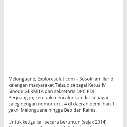
a
r
g
e
t
k
a
n
1
.
2
0
0
s
u
Melonguane, Exploresulut.com – Sosok familiar di
a
r
kalangan masyarakat Talaud sebagai Ketua IV
a
Sinode GERMITA dan sekretaris DPC PDI
r
Perjuangan, kembali mencalonkan diri sebagai
e
caleg dengan nomor urut 4 di daerah pemilihan 1
b
u
yakni Melonguane hingga Beo dan Rainis.
t
k
Untuk ketiga kali secara beruntun (sejak 2014)
u