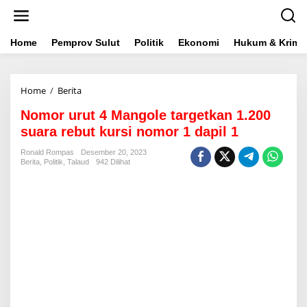
L
e
w
a
Home
Pemprov Sulut
Politik
Ekonomi
Hukum & Krimin
t
i
k
Home
/
Berita
N
e
o
k
Nomor urut 4 Mangole targetkan 1.200
m
o
o
n
suara rebut kursi nomor 1 dapil 1
r
t
u
e
Ronald Rompas
Desember 20, 2023
Berita
,
Politik
,
Talaud
942 Dilihat
r
n
u
t
4
M
a
n
g
o
l
e
t