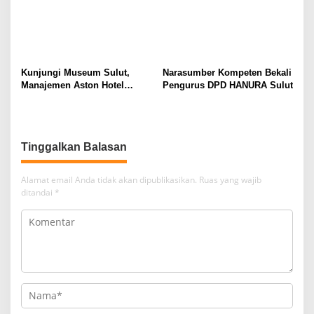
Kunjungi Museum Sulut,
Narasumber Kompeten Bekali
Manajemen Aston Hotel
Pengurus DPD HANURA Sulut
Berkomitmen Promosikan
Kebudayaan Ke Wisatawan
Tinggalkan Balasan
Alamat email Anda tidak akan dipublikasikan.
Ruas yang wajib
ditandai
*