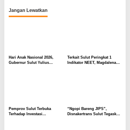
Desain Batik
Jangan Lewatkan
Hari Anak Nasional 2026,
Terkait Sulut Peringkat 1
Gubernur Sulut Yulius
Indikator NEET, Magdalena
Selvanus Serukan Penguatan
Wulur: Perlu Dipahami
Ruang Aman Bagi Anak, di
Secara Proposional, Agar
Lingkungan Fisik Maupun di
Tidak Timbul Persepsi Keliru
Ruang Digital
di Masyarakat
Pemprov Sulut Terbuka
“Ngopi Bareng JIPS”,
Terhadap Investasi
Disnakertrans Sulut Tegaskan
Berkualitas dan Berkelanjutan
Komitmen Lindungi Hak
Pekerja dari Ancaman PHK