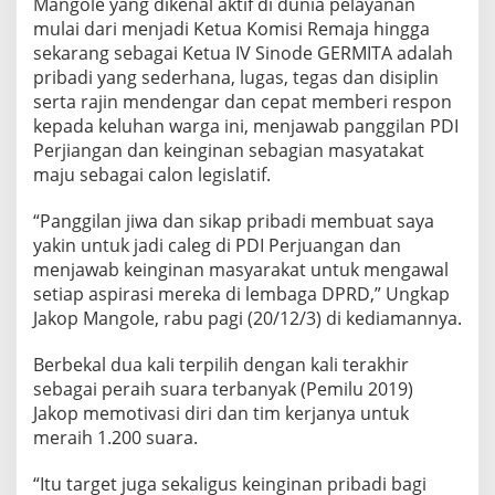
Mangole yang dikenal aktif di dunia pelayanan
r
mulai dari menjadi Ketua Komisi Remaja hingga
s
i
sekarang sebagai Ketua IV Sinode GERMITA adalah
n
pribadi yang sederhana, lugas, tegas dan disiplin
o
serta rajin mendengar dan cepat memberi respon
m
kepada keluhan warga ini, menjawab panggilan PDI
o
Perjiangan dan keinginan sebagian masyatakat
r
1
maju sebagai calon legislatif.
d
a
“Panggilan jiwa dan sikap pribadi membuat saya
p
yakin untuk jadi caleg di PDI Perjuangan dan
i
menjawab keinginan masyarakat untuk mengawal
l
1
setiap aspirasi mereka di lembaga DPRD,” Ungkap
Jakop Mangole, rabu pagi (20/12/3) di kediamannya.
Berbekal dua kali terpilih dengan kali terakhir
sebagai peraih suara terbanyak (Pemilu 2019)
Jakop memotivasi diri dan tim kerjanya untuk
meraih 1.200 suara.
“Itu target juga sekaligus keinginan pribadi bagi