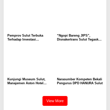
Ruang Aman Bagi Anak, di
Secara Proposional, Agar
Lingkungan Fisik Maupun di
Tidak Timbul Persepsi Keliru
Ruang Digital
di Masyarakat
Pemprov Sulut Terbuka
“Ngopi Bareng JIPS”,
Terhadap Investasi
Disnakertrans Sulut Tegaskan
Berkualitas dan Berkelanjutan
Komitmen Lindungi Hak
Pekerja dari Ancaman PHK
Kunjungi Museum Sulut,
Narasumber Kompeten Bekali
Manajemen Aston Hotel
Pengurus DPD HANURA Sulut
Berkomitmen Promosikan
Kebudayaan Ke Wisatawan
View More