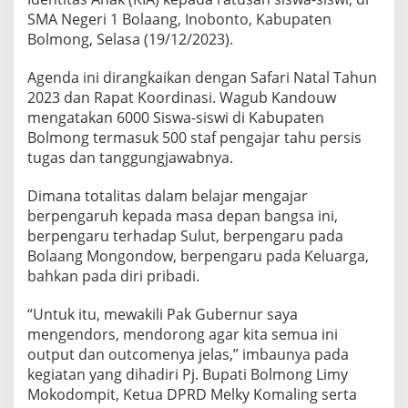
a
SMA Negeri 1 Bolaang, Inobonto, Kabupaten
P
Bolmong, Selasa (19/12/2023).
e
l
a
Agenda ini dirangkaikan dengan Safari Natal Tahun
j
2023 dan Rapat Koordinasi. Wagub Kandouw
a
mengatakan 6000 Siswa-siswi di Kabupaten
r
Bolmong termasuk 500 staf pengajar tahu persis
d
a
tugas dan tanggungjawabnya.
n
G
Dimana totalitas dalam belajar mengajar
u
berpengaruh kepada masa depan bangsa ini,
r
berpengaru terhadap Sulut, berpengaru pada
u
d
Bolaang Mongondow, berpengaru pada Keluarga,
i
bahkan pada diri pribadi.
B
o
“Untuk itu, mewakili Pak Gubernur saya
l
mengendors, mendorong agar kita semua ini
m
o
output dan outcomenya jelas,” imbaunya pada
n
kegiatan yang dihadiri Pj. Bupati Bolmong Limy
g
Mokodompit, Ketua DPRD Melky Komaling serta