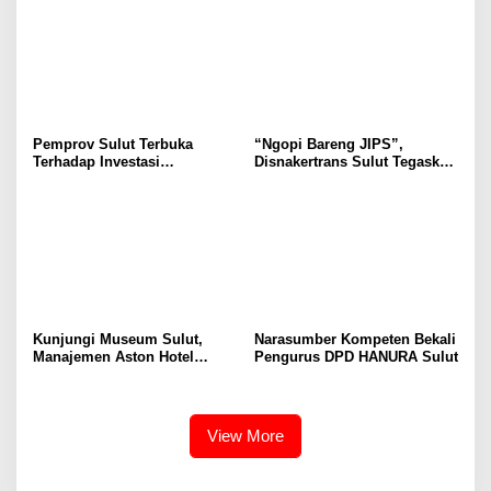
Ruang Aman Bagi Anak, di
Secara Proposional, Agar
Lingkungan Fisik Maupun di
Tidak Timbul Persepsi Keliru
Ruang Digital
di Masyarakat
Pemprov Sulut Terbuka
“Ngopi Bareng JIPS”,
Terhadap Investasi
Disnakertrans Sulut Tegaskan
Berkualitas dan Berkelanjutan
Komitmen Lindungi Hak
Pekerja dari Ancaman PHK
Kunjungi Museum Sulut,
Narasumber Kompeten Bekali
Manajemen Aston Hotel
Pengurus DPD HANURA Sulut
Berkomitmen Promosikan
Kebudayaan Ke Wisatawan
View More