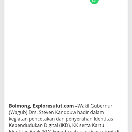
v
e
n
K
a
n
d
o
u
w
B
e
r
i
M
o
t
i
v
a
Bolmong, Exploresulut.com –
Wakil Gubernur
s
(Wagub) Drs. Steven Kandouw hadir dalam
i
kegiatan pencetakan dan penyerahan Identitas
P
a
Kependudukan Digital (IKD), KK serta Kartu
r
Identitas Anak (KIA) kepada ratusan siswa-siswi, di