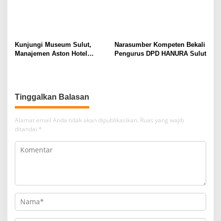
Kunjungi Museum Sulut,
Narasumber Kompeten Bekali
Manajemen Aston Hotel
Pengurus DPD HANURA Sulut
Berkomitmen Promosikan
Kebudayaan Ke Wisatawan
Tinggalkan Balasan
Alamat email Anda tidak akan dipublikasikan.
Ruas yang wajib
ditandai
*