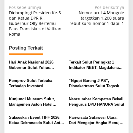
N
Pos sebelumnya
Pos berikutnya
Didampingi Presiden Ke-5
Nomor urut 4 Mangole
a
dan Ketua DPR RI,
targetkan 1.200 suara
Gubernur Olly Bertemu
rebut kursi nomor 1 dapil 1
v
Paus Fransiskus di Vatikan
i
Roma
g
Posting Terkait
a
s
Hari Anak Nasional 2026,
Terkait Sulut Peringkat 1
i
Gubernur Sulut Yulius
Indikator NEET, Magdalena
Selvanus Serukan Penguatan
Wulur: Perlu Dipahami
p
Ruang Aman Bagi Anak, di
Secara Proposional, Agar
Pemprov Sulut Terbuka
“Ngopi Bareng JIPS”,
o
Lingkungan Fisik Maupun di
Tidak Timbul Persepsi Keliru
Terhadap Investasi
Disnakertrans Sulut Tegaskan
Ruang Digital
di Masyarakat
s
Berkualitas dan Berkelanjutan
Komitmen Lindungi Hak
Pekerja dari Ancaman PHK
Kunjungi Museum Sulut,
Narasumber Kompeten Bekali
Manajemen Aston Hotel
Pengurus DPD HANURA Sulut
Berkomitmen Promosikan
Kebudayaan Ke Wisatawan
Sukseskan Event TIFF 2026,
Pariwisata Sulawesi Utara:
Ketua Dekranasda Sulut Anik
Dari Mengejar Angka Menuju
Yulius Selvanus Sumbang
Menciptakan Nilai Tambah