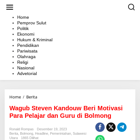
L
e
w
Home
a
Pemprov Sulut
t
Politik
i
Ekonomi
k
Hukum & Kriminal
e
Pendidikan
k
Pariwisata
o
Olahraga
n
Religi
t
Nasional
e
Advetorial
n
Home
/
Berita
W
a
Wagub Steven Kandouw Beri Motivasi
g
u
Para Pelajar dan Guru di Bolmong
b
S
Ronald Rompas
Desember 19, 2023
t
Berita
,
Bolmong
,
Headline
,
Pemerintahan
,
Sulawesi
e
Utara
1865 Dilihat