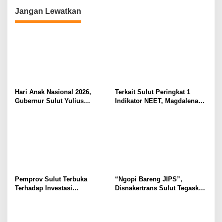
Desain Batik
Jangan Lewatkan
Hari Anak Nasional 2026,
Terkait Sulut Peringkat 1
Gubernur Sulut Yulius
Indikator NEET, Magdalena
Selvanus Serukan Penguatan
Wulur: Perlu Dipahami
Ruang Aman Bagi Anak, di
Secara Proposional, Agar
Lingkungan Fisik Maupun di
Tidak Timbul Persepsi Keliru
Ruang Digital
di Masyarakat
Pemprov Sulut Terbuka
“Ngopi Bareng JIPS”,
Terhadap Investasi
Disnakertrans Sulut Tegaskan
Berkualitas dan Berkelanjutan
Komitmen Lindungi Hak
Pekerja dari Ancaman PHK