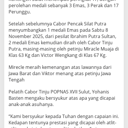
k
perolehan medali sebanyak 3 Emas, 3 Perak dan 17
a
Perunggu.
t
1
7
Setelah sebelumnya Cabor Pencak Silat Putra
,
menyumbangkan 1 medali Emas pada Sabtu 8
K
November 2025, dari pesilat Ibrahim Putra Sultan,
o
2 medali Emas kemudian diraih oleh Cabor Tinju
l
Putra, masing-masing oleh petinju Miracle Muaja di
e
k
Klas 63 Kg dan Victor Wengkang di Klas 67 Kg.
s
i
Mirecle meraih kemenangan atas lawannya dari
3
Jawa Barat dan Viktor menang atas petinju Jawa
E
Tengah
m
a
s
Pelatih Cabor Tinju POPNAS XVII Sulut, Yohanis
3
Basten mengaku bersyukur atas apa yang dicapai
P
anak-anak asuhanya.
e
r
a
“Kami bersyukur kepada Tuhan dengan capaian ini.
k
Kedapan tentunya prestasi yang dicapai oleh atlit-
d