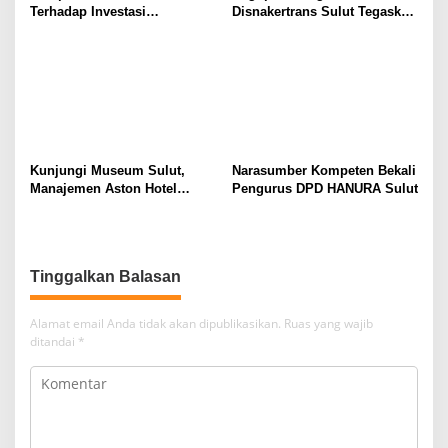
Terhadap Investasi
Disnakertrans Sulut Tegaskan
Berkualitas dan Berkelanjutan
Komitmen Lindungi Hak
Pekerja dari Ancaman PHK
Kunjungi Museum Sulut,
Narasumber Kompeten Bekali
Manajemen Aston Hotel
Pengurus DPD HANURA Sulut
Berkomitmen Promosikan
Kebudayaan Ke Wisatawan
Tinggalkan Balasan
Alamat email Anda tidak akan dipublikasikan.
Ruas yang wajib
ditandai
*