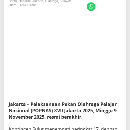
Berita
,
Headline
,
Jakarta
I
,
Olahraga
,
Sulawesi
Utara
1264 Dilihat
I
J
A
K
A
R
T
A
2
0
2
5
,
S
u
l
u
t
P
Jakarta – Pelaksanaan Pekan Olahraga Pelajar
e
Nasional (POPNAS) XVII Jakarta 2025, Minggu 9
r
November 2025, resmi berakhir.
i
n
g
Kontingen Sulut menempati peringkat 17, dengan