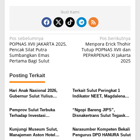
Ikuti Kami
N
Pos sebelumnya
Pos berikutnya
POPNAS XVII JAKARTA 2025,
Menpora Erick Thohir
a
Pencak Silat Putra
Tutup POPNAS XVII dan
Sumbangkan Emas
PEPARPENAS XI Jakarta
v
Pertama Bagi Sulut
2025
i
g
Posting Terkait
a
s
Hari Anak Nasional 2026,
Terkait Sulut Peringkat 1
Gubernur Sulut Yulius
Indikator NEET, Magdalena
i
Selvanus Serukan Penguatan
Wulur: Perlu Dipahami
Ruang Aman Bagi Anak, di
Secara Proposional, Agar
p
Pemprov Sulut Terbuka
“Ngopi Bareng JIPS”,
Lingkungan Fisik Maupun di
Tidak Timbul Persepsi Keliru
Terhadap Investasi
Disnakertrans Sulut Tegaskan
o
Ruang Digital
di Masyarakat
Berkualitas dan Berkelanjutan
Komitmen Lindungi Hak
s
Pekerja dari Ancaman PHK
Kunjungi Museum Sulut,
Narasumber Kompeten Bekali
Manajemen Aston Hotel
Pengurus DPD HANURA Sulut