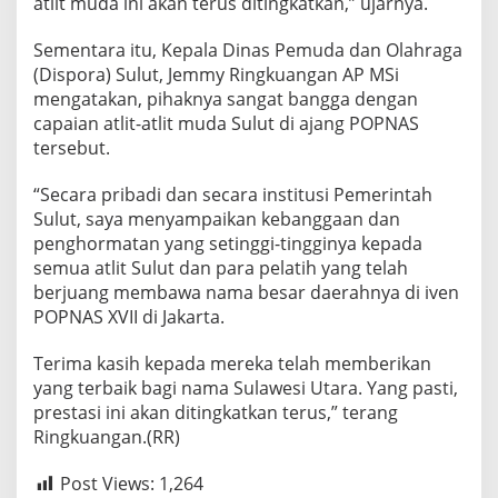
atlit muda ini akan terus ditingkatkan,” ujarnya.
a
n
Sementara itu, Kepala Dinas Pemuda dan Olahraga
7
P
(Dispora) Sulut, Jemmy Ringkuangan AP MSi
e
mengatakan, pihaknya sangat bangga dengan
r
capaian atlit-atlit muda Sulut di ajang POPNAS
u
tersebut.
n
g
g
“Secara pribadi dan secara institusi Pemerintah
u
Sulut, saya menyampaikan kebanggaan dan
penghormatan yang setinggi-tingginya kepada
semua atlit Sulut dan para pelatih yang telah
berjuang membawa nama besar daerahnya di iven
POPNAS XVII di Jakarta.
Terima kasih kepada mereka telah memberikan
yang terbaik bagi nama Sulawesi Utara. Yang pasti,
prestasi ini akan ditingkatkan terus,” terang
Ringkuangan.(RR)
Post Views:
1,264