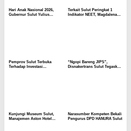
Hari Anak Nasional 2026,
Terkait Sulut Peringkat 1
Gubernur Sulut Yulius
Indikator NEET, Magdalena
Selvanus Serukan Penguatan
Wulur: Perlu Dipahami
Ruang Aman Bagi Anak, di
Secara Proposional, Agar
Lingkungan Fisik Maupun di
Tidak Timbul Persepsi Keliru
Ruang Digital
di Masyarakat
Pemprov Sulut Terbuka
“Ngopi Bareng JIPS”,
Terhadap Investasi
Disnakertrans Sulut Tegaskan
Berkualitas dan Berkelanjutan
Komitmen Lindungi Hak
Pekerja dari Ancaman PHK
Kunjungi Museum Sulut,
Narasumber Kompeten Bekali
Manajemen Aston Hotel
Pengurus DPD HANURA Sulut
Berkomitmen Promosikan
Kebudayaan Ke Wisatawan