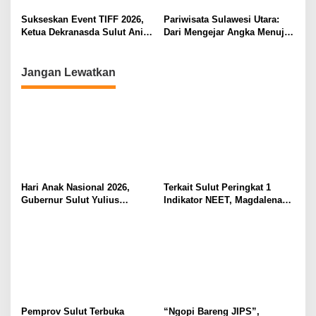
Berkomitmen Promosikan
Kebudayaan Ke Wisatawan
Sukseskan Event TIFF 2026,
Pariwisata Sulawesi Utara:
Ketua Dekranasda Sulut Anik
Dari Mengejar Angka Menuju
Yulius Selvanus Sumbang
Menciptakan Nilai Tambah
Desain Batik
Jangan Lewatkan
Hari Anak Nasional 2026,
Terkait Sulut Peringkat 1
Gubernur Sulut Yulius
Indikator NEET, Magdalena
Selvanus Serukan Penguatan
Wulur: Perlu Dipahami
Ruang Aman Bagi Anak, di
Secara Proposional, Agar
Lingkungan Fisik Maupun di
Tidak Timbul Persepsi Keliru
Ruang Digital
di Masyarakat
Pemprov Sulut Terbuka
“Ngopi Bareng JIPS”,