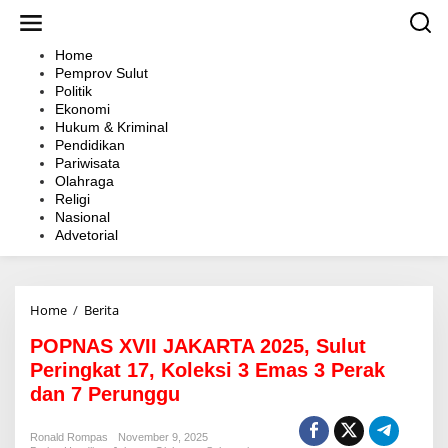
L
e
w
Home
a
Pemprov Sulut
t
Politik
i
Ekonomi
k
Hukum & Kriminal
e
Pendidikan
k
Pariwisata
o
Olahraga
n
Religi
t
Nasional
e
Advetorial
n
Home
/
Berita
P
O
POPNAS XVII JAKARTA 2025, Sulut
P
N
Peringkat 17, Koleksi 3 Emas 3 Perak
A
dan 7 Perunggu
S
X
V
Ronald Rompas
November 9, 2025