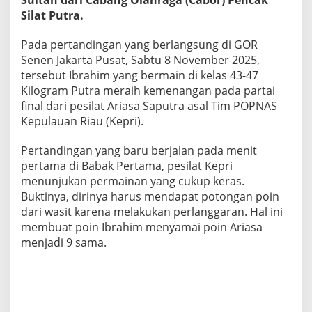
P
Silat Putra.
u
t
r
Pada pertandingan yang berlangsung di GOR
a
Senen Jakarta Pusat, Sabtu 8 November 2025,
S
tersebut Ibrahim yang bermain di kelas 43-47
u
Kilogram Putra meraih kemenangan pada partai
m
final dari pesilat Ariasa Saputra asal Tim POPNAS
b
a
Kepulauan Riau (Kepri).
n
g
Pertandingan yang baru berjalan pada menit
k
pertama di Babak Pertama, pesilat Kepri
a
menunjukan permainan yang cukup keras.
n
E
Buktinya, dirinya harus mendapat potongan poin
m
dari wasit karena melakukan perlanggaran. Hal ini
a
membuat poin Ibrahim menyamai poin Ariasa
s
menjadi 9 sama.
P
e
r
t
a
m