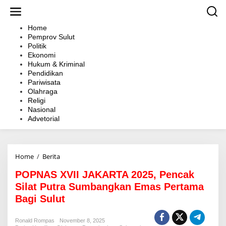
L
e
w
Home
a
Pemprov Sulut
t
Politik
i
Ekonomi
k
Hukum & Kriminal
e
Pendidikan
k
Pariwisata
o
Olahraga
n
Religi
t
Nasional
e
Advetorial
n
Home
/
Berita
P
O
POPNAS XVII JAKARTA 2025, Pencak
P
N
Silat Putra Sumbangkan Emas Pertama
A
Bagi Sulut
S
X
V
Ronald Rompas
November 8, 2025