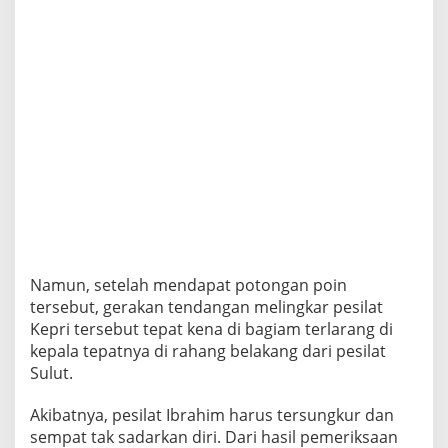
a
B
a
g
i
S
u
l
u
t
Namun, setelah mendapat potongan poin
tersebut, gerakan tendangan melingkar pesilat
Kepri tersebut tepat kena di bagiam terlarang di
kepala tepatnya di rahang belakang dari pesilat
Sulut.
Akibatnya, pesilat Ibrahim harus tersungkur dan
sempat tak sadarkan diri. Dari hasil pemeriksaan