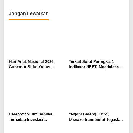
Yulius Selvanus Sumbang
Menciptakan Nilai Tambah
Desain Batik
Jangan Lewatkan
Hari Anak Nasional 2026,
Terkait Sulut Peringkat 1
Gubernur Sulut Yulius
Indikator NEET, Magdalena
Selvanus Serukan Penguatan
Wulur: Perlu Dipahami
Ruang Aman Bagi Anak, di
Secara Proposional, Agar
Lingkungan Fisik Maupun di
Tidak Timbul Persepsi Keliru
Ruang Digital
di Masyarakat
Pemprov Sulut Terbuka
“Ngopi Bareng JIPS”,
Terhadap Investasi
Disnakertrans Sulut Tegaskan
Berkualitas dan Berkelanjutan
Komitmen Lindungi Hak
Pekerja dari Ancaman PHK