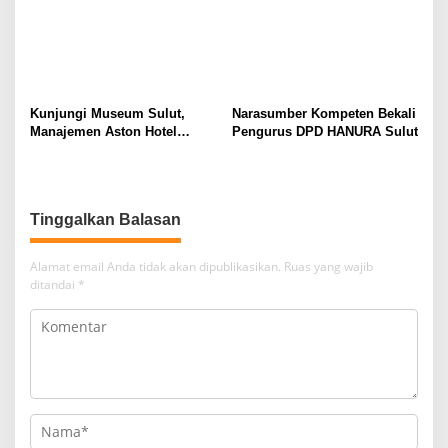
Kunjungi Museum Sulut,
Narasumber Kompeten Bekali
Manajemen Aston Hotel
Pengurus DPD HANURA Sulut
Berkomitmen Promosikan
Kebudayaan Ke Wisatawan
Tinggalkan Balasan
Alamat email Anda tidak akan dipublikasikan.
Ruas yang wajib
ditandai
*