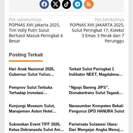
N
Pos sebelumnya
Pos berikutnya
POPNAS XVII Jakarta 2025,
POPNAS XVII JAKARTA 2025,
a
Tim Volly Putri Sulut
Sulut Peringkat 17, Koleksi
Berhasil Masuk Peringkat 6
3 Emas 3 Perak dan 7
v
Besar
Perunggu
i
g
Posting Terkait
a
s
Hari Anak Nasional 2026,
Terkait Sulut Peringkat 1
Gubernur Sulut Yulius
Indikator NEET, Magdalena
i
Selvanus Serukan Penguatan
Wulur: Perlu Dipahami
Ruang Aman Bagi Anak, di
Secara Proposional, Agar
p
Pemprov Sulut Terbuka
“Ngopi Bareng JIPS”,
Lingkungan Fisik Maupun di
Tidak Timbul Persepsi Keliru
Terhadap Investasi
Disnakertrans Sulut Tegaskan
o
Ruang Digital
di Masyarakat
Berkualitas dan Berkelanjutan
Komitmen Lindungi Hak
s
Pekerja dari Ancaman PHK
Kunjungi Museum Sulut,
Narasumber Kompeten Bekali
Manajemen Aston Hotel
Pengurus DPD HANURA Sulut
Berkomitmen Promosikan
Kebudayaan Ke Wisatawan
Sukseskan Event TIFF 2026,
Pariwisata Sulawesi Utara:
Ketua Dekranasda Sulut Anik
Dari Mengejar Angka Menuju