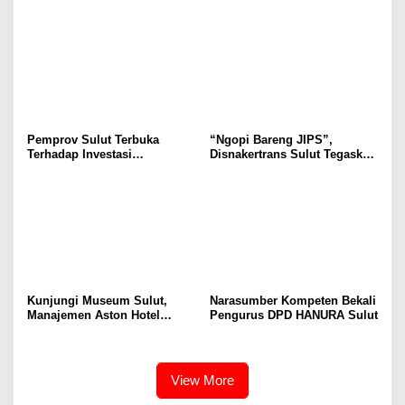
Selvanus Serukan Penguatan
Wulur: Perlu Dipahami
Ruang Aman Bagi Anak, di
Secara Proposional, Agar
Lingkungan Fisik Maupun di
Tidak Timbul Persepsi Keliru
Ruang Digital
di Masyarakat
Pemprov Sulut Terbuka
“Ngopi Bareng JIPS”,
Terhadap Investasi
Disnakertrans Sulut Tegaskan
Berkualitas dan Berkelanjutan
Komitmen Lindungi Hak
Pekerja dari Ancaman PHK
Kunjungi Museum Sulut,
Narasumber Kompeten Bekali
Manajemen Aston Hotel
Pengurus DPD HANURA Sulut
Berkomitmen Promosikan
Kebudayaan Ke Wisatawan
View More