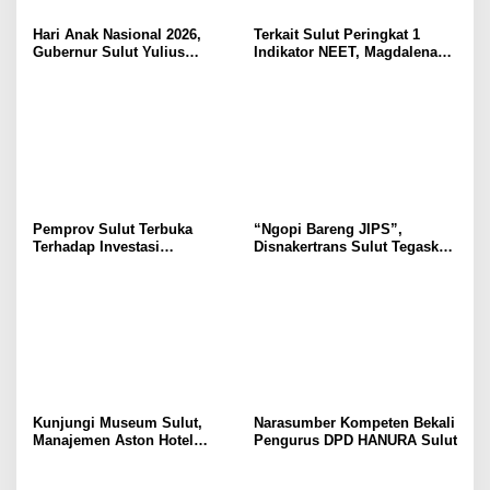
Hari Anak Nasional 2026,
Terkait Sulut Peringkat 1
Gubernur Sulut Yulius
Indikator NEET, Magdalena
Selvanus Serukan Penguatan
Wulur: Perlu Dipahami
Ruang Aman Bagi Anak, di
Secara Proposional, Agar
Lingkungan Fisik Maupun di
Tidak Timbul Persepsi Keliru
Ruang Digital
di Masyarakat
Pemprov Sulut Terbuka
“Ngopi Bareng JIPS”,
Terhadap Investasi
Disnakertrans Sulut Tegaskan
Berkualitas dan Berkelanjutan
Komitmen Lindungi Hak
Pekerja dari Ancaman PHK
Kunjungi Museum Sulut,
Narasumber Kompeten Bekali
Manajemen Aston Hotel
Pengurus DPD HANURA Sulut
Berkomitmen Promosikan
Kebudayaan Ke Wisatawan