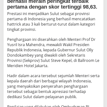
berhasil meraih peringkat terbaik
r
pertama dengan skor tertinggi 98,63.
b
a
Prestasi ini menjadikan Sulut sebagai provinsi
i
pertama di Indonesia yang berhasil mencatatkan
k
hattrick atau 3 kali berturut-turut dalam kategori
2
0
tingkat provinsi.
2
4
Penghargaan ini diserahkan oleh Menteri Prof Dr
,
Yusril Isra Mahendra, mewakili Wakil Presiden
B
Republik Indonesia, kepada Gubernur Sulut Olly
u
k
Dondokambey yang diwakili oleh Sekretaris
t
Provinsi (Sekprov) Sulut Steve Kepel, di Ballroom Le
i
Meridien Hotel Jakarta.
K
o
Hadir dalam acara tersebut sejumlah Menteri serta
m
i
kepala daerah dari berbagai wilayah Indonesia,
t
yang menyaksikan penyerahan penghargaan
m
tersebut sebagai bentuk apresiasi terhadap
e
dedikasi Sulut dalam pelayanan publik.
n
O
D
Penilaian yang dilakukan oleh Ombudsman RI