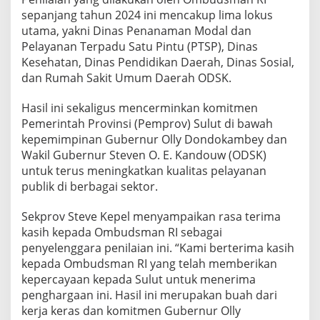
S
sepanjang tahun 2024 ini mencakup lima lokus
K
utama, yakni Dinas Penanaman Modal dan
u
Pelayanan Terpadu Satu Pintu (PTSP), Dinas
n
t
Kesehatan, Dinas Pendidikan Daerah, Dinas Sosial,
u
dan Rumah Sakit Umum Daerah ODSK.
k
P
Hasil ini sekaligus mencerminkan komitmen
e
Pemerintah Provinsi (Pemprov) Sulut di bawah
l
a
kepemimpinan Gubernur Olly Dondokambey dan
y
Wakil Gubernur Steven O. E. Kandouw (ODSK)
a
untuk terus meningkatkan kualitas pelayanan
n
publik di berbagai sektor.
a
n
P
Sekprov Steve Kepel menyampaikan rasa terima
r
kasih kepada Ombudsman RI sebagai
i
penyelenggara penilaian ini. “Kami berterima kasih
m
kepada Ombudsman RI yang telah memberikan
a
kepercayaan kepada Sulut untuk menerima
penghargaan ini. Hasil ini merupakan buah dari
kerja keras dan komitmen Gubernur Olly