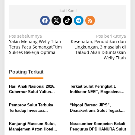
Ikuti Kami
N
Pos sebelumnya
Pos berikutnya
Yakin Menang Welly Titah
Kesehatan, Pendidikan dan
a
Terus Pacu SemangatTtim
Lingkungan, 3 masalah di
Sukses Bekerja Optimal
Talaud Akan Dituntaskan
v
Welly Titah
i
g
Posting Terkait
a
s
Hari Anak Nasional 2026,
Terkait Sulut Peringkat 1
Gubernur Sulut Yulius
Indikator NEET, Magdalena
i
Selvanus Serukan Penguatan
Wulur: Perlu Dipahami
Ruang Aman Bagi Anak, di
Secara Proposional, Agar
p
Pemprov Sulut Terbuka
“Ngopi Bareng JIPS”,
Lingkungan Fisik Maupun di
Tidak Timbul Persepsi Keliru
Terhadap Investasi
Disnakertrans Sulut Tegaskan
o
Ruang Digital
di Masyarakat
Berkualitas dan Berkelanjutan
Komitmen Lindungi Hak
s
Pekerja dari Ancaman PHK
Kunjungi Museum Sulut,
Narasumber Kompeten Bekali
Manajemen Aston Hotel
Pengurus DPD HANURA Sulut
Berkomitmen Promosikan