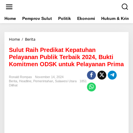
L
e
w
a
Home
Pemprov Sulut
Politik
Ekonomi
Hukum & Krimin
t
i
k
Home
/
Berita
S
e
u
k
Sulut Raih Predikat Kepatuhan
l
o
u
n
Pelayanan Publik Terbaik 2024, Bukti
t
t
Komitmen ODSK untuk Pelayanan Prima
R
e
a
n
i
Ronald Rompas
November 14, 2024
Berita
,
Headline
,
Pemerintahan
h
,
Sulawesi Utara
1851
Dilihat
P
r
e
d
i
k
a
t
K