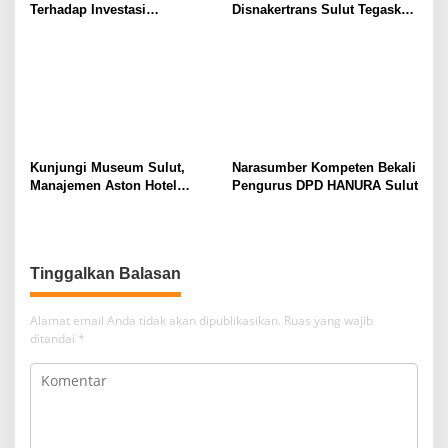
Terhadap Investasi
Disnakertrans Sulut Tegaskan
Berkualitas dan Berkelanjutan
Komitmen Lindungi Hak
Pekerja dari Ancaman PHK
Kunjungi Museum Sulut,
Narasumber Kompeten Bekali
Manajemen Aston Hotel
Pengurus DPD HANURA Sulut
Berkomitmen Promosikan
Kebudayaan Ke Wisatawan
Tinggalkan Balasan
Alamat email Anda tidak akan dipublikasikan.
Ruas yang wajib
ditandai
*