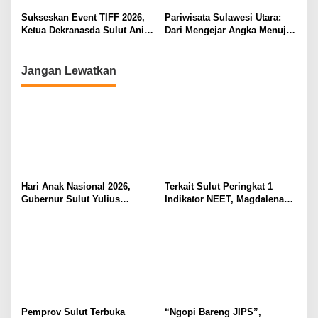
Kebudayaan Ke Wisatawan
Sukseskan Event TIFF 2026,
Pariwisata Sulawesi Utara:
Ketua Dekranasda Sulut Anik
Dari Mengejar Angka Menuju
Yulius Selvanus Sumbang
Menciptakan Nilai Tambah
Desain Batik
Jangan Lewatkan
Hari Anak Nasional 2026,
Terkait Sulut Peringkat 1
Gubernur Sulut Yulius
Indikator NEET, Magdalena
Selvanus Serukan Penguatan
Wulur: Perlu Dipahami
Ruang Aman Bagi Anak, di
Secara Proposional, Agar
Lingkungan Fisik Maupun di
Tidak Timbul Persepsi Keliru
Ruang Digital
di Masyarakat
Pemprov Sulut Terbuka
“Ngopi Bareng JIPS”,