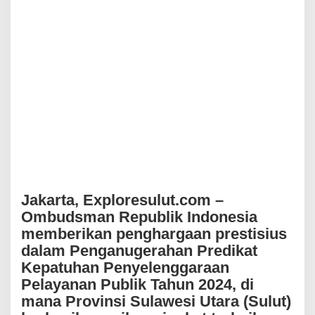
e
p
a
t
u
h
a
n
P
e
l
a
y
a
n
a
Jakarta, Exploresulut.com –
n
Ombudsman Republik Indonesia
P
memberikan penghargaan prestisius
u
b
dalam Penganugerahan Predikat
l
Kepatuhan Penyelenggaraan
i
Pelayanan Publik Tahun 2024, di
k
T
mana Provinsi Sulawesi Utara (Sulut)
e