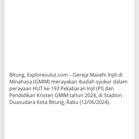
i
t
s
M
a
n
t
i
r
i
S
u
k
Bitung, Exploresulut.com – Gereja Masehi Injili di
s
e
Minahasa (GMIM) merayakan ibadah syukur dalam
s
perayaan HUT ke-193 Pekabaran Injil (PI) dan
k
Pendidikan Kristen GMIM tahun 2024, di Stadion
a
Duasudara Kota Bitung, Rabu (12/06/2024).
n
H
U
T
k
e
-