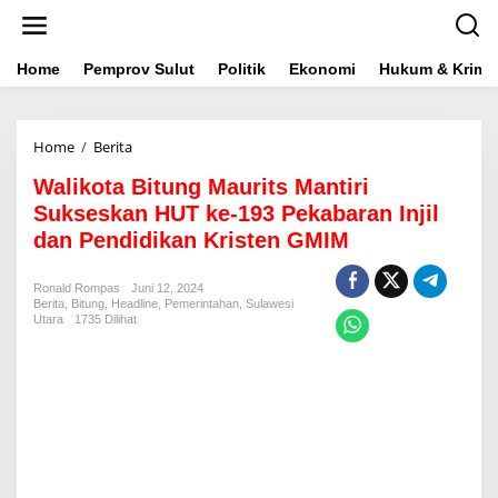
L
e
w
a
Home
Pemprov Sulut
Politik
Ekonomi
Hukum & Krimin
t
i
k
Home
/
Berita
W
e
a
k
Walikota Bitung Maurits Mantiri
l
o
i
n
Sukseskan HUT ke-193 Pekabaran Injil
k
t
dan Pendidikan Kristen GMIM
o
e
t
n
a
Ronald Rompas
Juni 12, 2024
Berita
,
Bitung
,
Headline
B
,
Pemerintahan
,
Sulawesi
Utara
1735 Dilihat
i
t
u
n
g
M
a
u
r