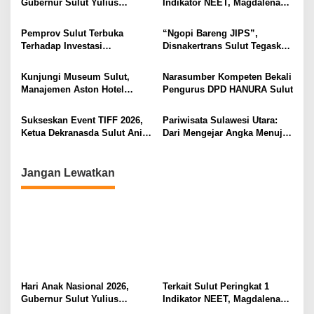
Gubernur Sulut Yulius
Indikator NEET, Magdalena
i
Selvanus Serukan Penguatan
Wulur: Perlu Dipahami
Ruang Aman Bagi Anak, di
Secara Proposional, Agar
p
Pemprov Sulut Terbuka
“Ngopi Bareng JIPS”,
Lingkungan Fisik Maupun di
Tidak Timbul Persepsi Keliru
Terhadap Investasi
Disnakertrans Sulut Tegaskan
o
Ruang Digital
di Masyarakat
Berkualitas dan Berkelanjutan
Komitmen Lindungi Hak
s
Pekerja dari Ancaman PHK
Kunjungi Museum Sulut,
Narasumber Kompeten Bekali
Manajemen Aston Hotel
Pengurus DPD HANURA Sulut
Berkomitmen Promosikan
Kebudayaan Ke Wisatawan
Sukseskan Event TIFF 2026,
Pariwisata Sulawesi Utara:
Ketua Dekranasda Sulut Anik
Dari Mengejar Angka Menuju
Yulius Selvanus Sumbang
Menciptakan Nilai Tambah
Desain Batik
Jangan Lewatkan
Hari Anak Nasional 2026,
Terkait Sulut Peringkat 1
Gubernur Sulut Yulius
Indikator NEET, Magdalena
Selvanus Serukan Penguatan
Wulur: Perlu Dipahami