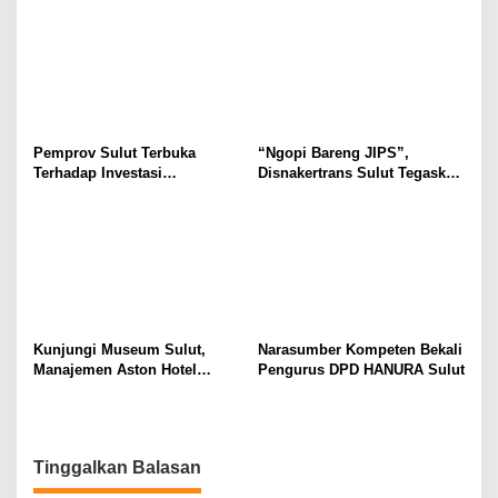
Ruang Aman Bagi Anak, di
Secara Proposional, Agar
Lingkungan Fisik Maupun di
Tidak Timbul Persepsi Keliru
Ruang Digital
di Masyarakat
Pemprov Sulut Terbuka
“Ngopi Bareng JIPS”,
Terhadap Investasi
Disnakertrans Sulut Tegaskan
Berkualitas dan Berkelanjutan
Komitmen Lindungi Hak
Pekerja dari Ancaman PHK
Kunjungi Museum Sulut,
Narasumber Kompeten Bekali
Manajemen Aston Hotel
Pengurus DPD HANURA Sulut
Berkomitmen Promosikan
Kebudayaan Ke Wisatawan
Tinggalkan Balasan