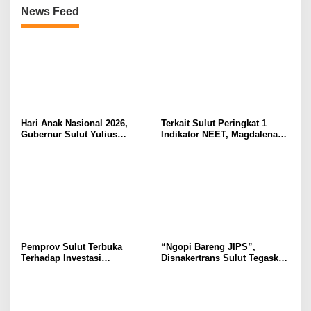
News Feed
Hari Anak Nasional 2026,
Terkait Sulut Peringkat 1
Gubernur Sulut Yulius
Indikator NEET, Magdalena
Selvanus Serukan Penguatan
Wulur: Perlu Dipahami
Ruang Aman Bagi Anak, di
Secara Proposional, Agar
Lingkungan Fisik Maupun di
Tidak Timbul Persepsi Keliru
Ruang Digital
di Masyarakat
Pemprov Sulut Terbuka
“Ngopi Bareng JIPS”,
Terhadap Investasi
Disnakertrans Sulut Tegaskan
Berkualitas dan Berkelanjutan
Komitmen Lindungi Hak
Pekerja dari Ancaman PHK