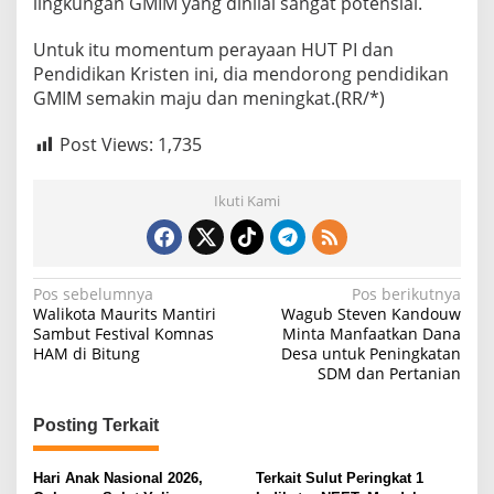
lingkungan GMIM yang dinilai sangat potensial.
Untuk itu momentum perayaan HUT PI dan
Pendidikan Kristen ini, dia mendorong pendidikan
GMIM semakin maju dan meningkat.(RR/*)
Post Views:
1,735
Ikuti Kami
N
Pos sebelumnya
Pos berikutnya
Walikota Maurits Mantiri
Wagub Steven Kandouw
a
Sambut Festival Komnas
Minta Manfaatkan Dana
HAM di Bitung
Desa untuk Peningkatan
v
SDM dan Pertanian
i
g
Posting Terkait
a
s
Hari Anak Nasional 2026,
Terkait Sulut Peringkat 1