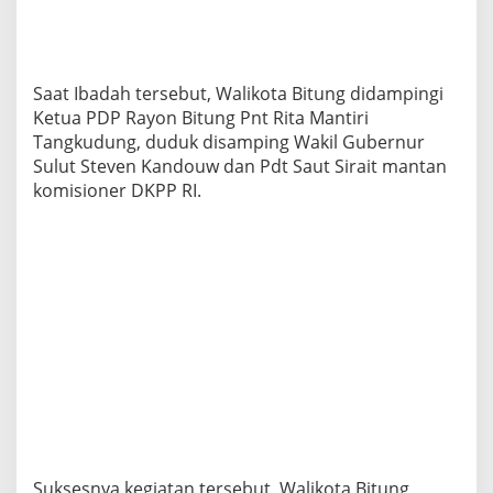
d
i
k
a
Saat Ibadah tersebut, Walikota Bitung didampingi
n
K
Ketua PDP Rayon Bitung Pnt Rita Mantiri
r
Tangkudung, duduk disamping Wakil Gubernur
i
Sulut Steven Kandouw dan Pdt Saut Sirait mantan
s
komisioner DKPP RI.
t
e
n
G
M
I
M
Suksesnya kegiatan tersebut, Walikota Bitung