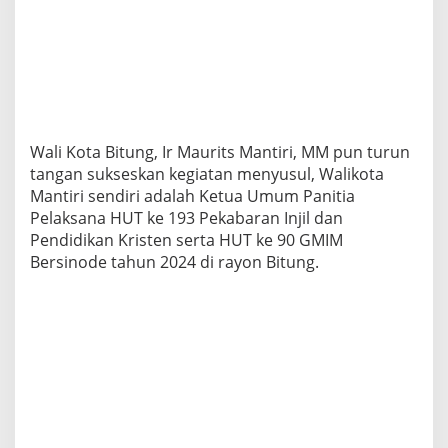
1
9
3
P
e
k
a
b
Wali Kota Bitung, Ir Maurits Mantiri, MM pun turun
a
tangan sukseskan kegiatan menyusul, Walikota
r
a
Mantiri sendiri adalah Ketua Umum Panitia
n
Pelaksana HUT ke 193 Pekabaran Injil dan
I
Pendidikan Kristen serta HUT ke 90 GMIM
n
Bersinode tahun 2024 di rayon Bitung.
j
i
l
d
a
n
P
e
n
d
i