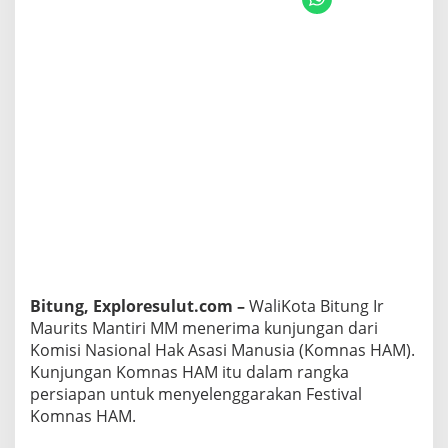
M
a
u
r
i
t
s
M
a
n
t
i
r
i
S
a
m
Bitung, Exploresulut.com –
WaliKota Bitung Ir
b
Maurits Mantiri MM menerima kunjungan dari
u
t
Komisi Nasional Hak Asasi Manusia (Komnas HAM).
F
Kunjungan Komnas HAM itu dalam rangka
e
persiapan untuk menyelenggarakan Festival
s
Komnas HAM.
t
i