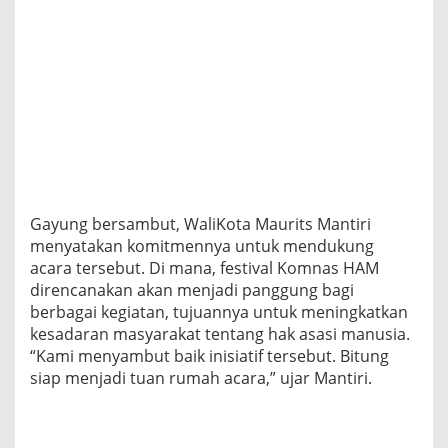
v
a
l
K
o
m
n
a
s
H
A
M
Gayung bersambut, WaliKota Maurits Mantiri
d
i
menyatakan komitmennya untuk mendukung
B
acara tersebut. Di mana, festival Komnas HAM
i
direncanakan akan menjadi panggung bagi
t
berbagai kegiatan, tujuannya untuk meningkatkan
u
n
kesadaran masyarakat tentang hak asasi manusia.
g
“Kami menyambut baik inisiatif tersebut. Bitung
siap menjadi tuan rumah acara,” ujar Mantiri.