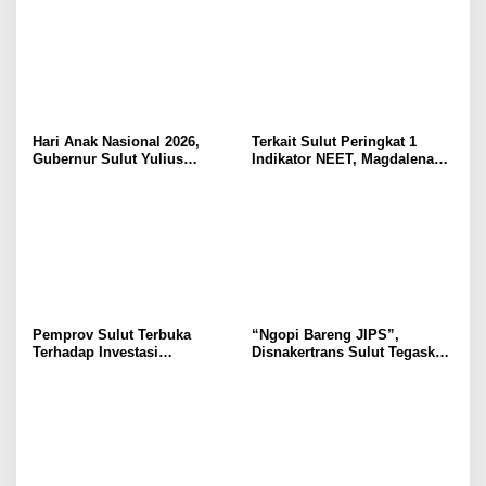
Hari Anak Nasional 2026,
Terkait Sulut Peringkat 1
Gubernur Sulut Yulius
Indikator NEET, Magdalena
Selvanus Serukan Penguatan
Wulur: Perlu Dipahami
Ruang Aman Bagi Anak, di
Secara Proposional, Agar
Lingkungan Fisik Maupun di
Tidak Timbul Persepsi Keliru
Ruang Digital
di Masyarakat
Pemprov Sulut Terbuka
“Ngopi Bareng JIPS”,
Terhadap Investasi
Disnakertrans Sulut Tegaskan
Berkualitas dan Berkelanjutan
Komitmen Lindungi Hak
Pekerja dari Ancaman PHK