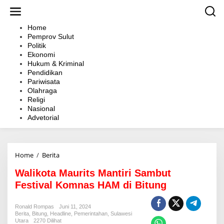
L
e
w
Home
a
Pemprov Sulut
t
Politik
i
Ekonomi
k
Hukum & Kriminal
e
Pendidikan
k
Pariwisata
o
Olahraga
n
Religi
t
Nasional
e
Advetorial
n
Home
/
Berita
W
a
Walikota Maurits Mantiri Sambut
l
i
Festival Komnas HAM di Bitung
k
o
Ronald Rompas
Juni 11, 2024
t
Berita
,
Bitung
,
Headline
,
Pemerintahan
,
Sulawesi
a
Utara
2270 Dilihat