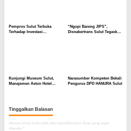
Ruang Digital
di Masyarakat
Pemprov Sulut Terbuka
“Ngopi Bareng JIPS”,
Terhadap Investasi
Disnakertrans Sulut Tegaskan
Berkualitas dan Berkelanjutan
Komitmen Lindungi Hak
Pekerja dari Ancaman PHK
Kunjungi Museum Sulut,
Narasumber Kompeten Bekali
Manajemen Aston Hotel
Pengurus DPD HANURA Sulut
Berkomitmen Promosikan
Kebudayaan Ke Wisatawan
Tinggalkan Balasan
Alamat email Anda tidak akan dipublikasikan.
Ruas yang wajib
ditandai
*