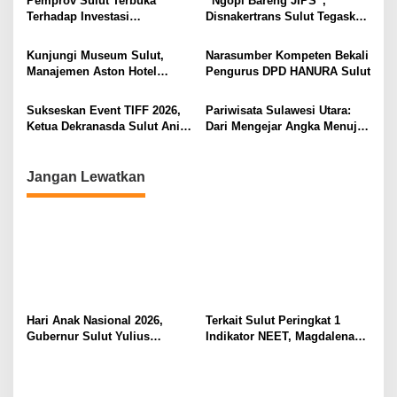
p
Pemprov Sulut Terbuka
“Ngopi Bareng JIPS”,
Lingkungan Fisik Maupun di
Tidak Timbul Persepsi Keliru
Terhadap Investasi
Disnakertrans Sulut Tegaskan
o
Ruang Digital
di Masyarakat
Berkualitas dan Berkelanjutan
Komitmen Lindungi Hak
s
Pekerja dari Ancaman PHK
Kunjungi Museum Sulut,
Narasumber Kompeten Bekali
Manajemen Aston Hotel
Pengurus DPD HANURA Sulut
Berkomitmen Promosikan
Kebudayaan Ke Wisatawan
Sukseskan Event TIFF 2026,
Pariwisata Sulawesi Utara:
Ketua Dekranasda Sulut Anik
Dari Mengejar Angka Menuju
Yulius Selvanus Sumbang
Menciptakan Nilai Tambah
Desain Batik
Jangan Lewatkan
Hari Anak Nasional 2026,
Terkait Sulut Peringkat 1
Gubernur Sulut Yulius
Indikator NEET, Magdalena
Selvanus Serukan Penguatan
Wulur: Perlu Dipahami
Ruang Aman Bagi Anak, di
Secara Proposional, Agar
Lingkungan Fisik Maupun di
Tidak Timbul Persepsi Keliru