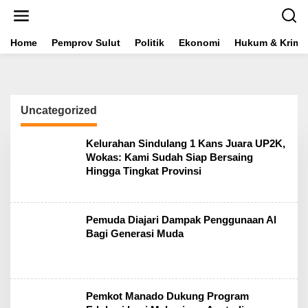
L
e
w
a
Home
Pemprov Sulut
Politik
Ekonomi
Hukum & Krimin
t
i
k
e
k
Uncategorized
o
n
t
Kelurahan Sindulang 1 Kans Juara UP2K,
e
Wokas: Kami Sudah Siap Bersaing
n
Hingga Tingkat Provinsi
Pemuda Diajari Dampak Penggunaan Al
Bagi Generasi Muda
Pemkot Manado Dukung Program