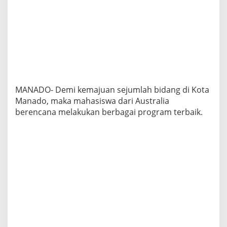
P
r
o
g
r
a
m
E
d
u
MANADO- Demi kemajuan sejumlah bidang di Kota
k
Manado, maka mahasiswa dari Australia
a
berencana melakukan berbagai program terbaik.
s
i
b
a
g
i
M
a
h
a
s
i
s