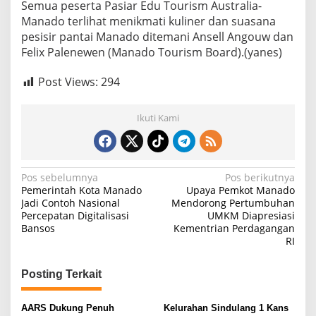
Semua peserta Pasiar Edu Tourism Australia-
Manado terlihat menikmati kuliner dan suasana
pesisir pantai Manado ditemani Ansell Angouw dan
Felix Palenewen (Manado Tourism Board).(yanes)
Post Views:
294
Ikuti Kami
N
Pos sebelumnya
Pos berikutnya
Pemerintah Kota Manado
Upaya Pemkot Manado
a
Jadi Contoh Nasional
Mendorong Pertumbuhan
Percepatan Digitalisasi
UMKM Diapresiasi
v
Bansos
Kementrian Perdagangan
i
RI
g
Posting Terkait
a
s
AARS Dukung Penuh
Kelurahan Sindulang 1 Kans