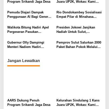
i
Program Srikandi Jaga Desa
Juara UP2K, Wokas: Kami
Sudah Siap Bersaing Hingga
p
Tingkat Provinsi
Pemuda Diajari Dampak
Rio Dondokambey Sosialisasi
o
Penggunaan Al Bagi Generasi
Empat Pilar di Minahasa
s
Muda
Utara
Walikota Bitung Hadiri Apel
Presiden Jokowi Janjikan
Pergeseran Pasukan
Hadiah Untuk Sulut,
Pengamanan TPS Pemilu
Gubernur Olly Dondokambey
2024
Diundang Rapat
Gubernur Olly Dampingi
Pemprov Sulut Salurkan 2000
Menteri Nadiem Hadiri
Paket Bahan Pokok Melalui
Perayaan Natal
Baznas
Kemendikbudristek di
Tondano
Jangan Lewatkan
AARS Dukung Penuh
Kelurahan Sindulang 1 Kans
Program Srikandi Jaga Desa
Juara UP2K, Wokas: Kami