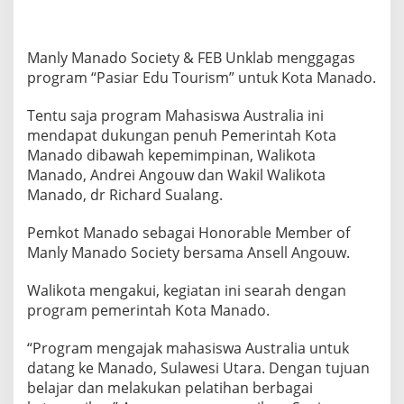
w
a
A
Manly Manado Society & FEB Unklab menggagas
u
s
program “Pasiar Edu Tourism” untuk Kota Manado.
t
r
Tentu saja program Mahasiswa Australia ini
a
mendapat dukungan penuh Pemerintah Kota
l
Manado dibawah kepemimpinan, Walikota
i
a
Manado, Andrei Angouw dan Wakil Walikota
Manado, dr Richard Sualang.
Pemkot Manado sebagai Honorable Member of
Manly Manado Society bersama Ansell Angouw.
Walikota mengakui, kegiatan ini searah dengan
program pemerintah Kota Manado.
“Program mengajak mahasiswa Australia untuk
datang ke Manado, Sulawesi Utara. Dengan tujuan
belajar dan melakukan pelatihan berbagai