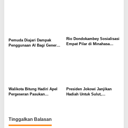
Sudah Siap Bersaing Hingga
Tingkat Provinsi
Rio Dondokambey Sosialisasi
Pemuda Diajari Dampak
Empat Pilar di Minahasa
Penggunaan Al Bagi Generasi
Utara
Muda
Walikota Bitung Hadiri Apel
Presiden Jokowi Janjikan
Pergeseran Pasukan
Hadiah Untuk Sulut,
Pengamanan TPS Pemilu
Gubernur Olly Dondokambey
2024
Diundang Rapat
Tinggalkan Balasan