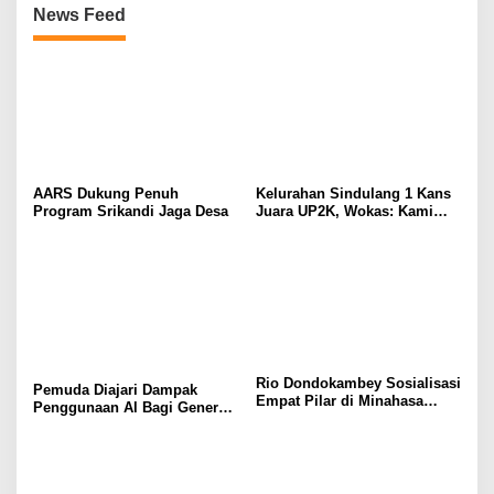
News Feed
AARS Dukung Penuh
Kelurahan Sindulang 1 Kans
Program Srikandi Jaga Desa
Juara UP2K, Wokas: Kami
Sudah Siap Bersaing Hingga
Tingkat Provinsi
Rio Dondokambey Sosialisasi
Pemuda Diajari Dampak
Empat Pilar di Minahasa
Penggunaan Al Bagi Generasi
Utara
Muda