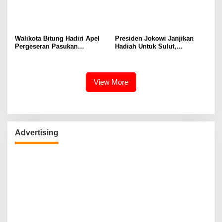
Walikota Bitung Hadiri Apel
Presiden Jokowi Janjikan
Pergeseran Pasukan
Hadiah Untuk Sulut,
Pengamanan TPS Pemilu
Gubernur Olly Dondokambey
2024
Diundang Rapat
View More
Advertising