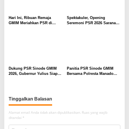
Hari Ini, Ribuan Remaja
Spektakuler, Opening
GMIM Meriahkan PSR di
Seremoni PSR 2026 Sarana
Manado
Pertumbuhan Iman dan
Pererat Persaudaraan
Dukung PSR Sinode GMIM
Panitia PSR Sinode GMIM
2026, Gubernur Yulius Siap
Bersama Polresta Manado
Meriahkan Ibadah
Bahas Pengamanan Jelang H-
Pembukaan
7
Tinggalkan Balasan
Alamat email Anda tidak akan dipublikasikan.
Ruas yang wajib
ditandai
*