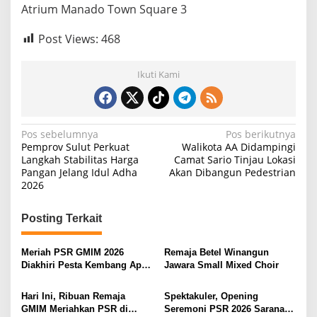
Atrium Manado Town Square 3
Post Views:
468
Ikuti Kami
N
Pos sebelumnya
Pos berikutnya
Pemprov Sulut Perkuat
Walikota AA Didampingi
a
Langkah Stabilitas Harga
Camat Sario Tinjau Lokasi
Pangan Jelang Idul Adha
Akan Dibangun Pedestrian
v
2026
i
g
Posting Terkait
a
s
Meriah PSR GMIM 2026
Remaja Betel Winangun
Diakhiri Pesta Kembang Api,
Jawara Small Mixed Choir
i
Sualang Sampaikan Syukur
dan Terima Kasih
p
Hari Ini, Ribuan Remaja
Spektakuler, Opening
GMIM Meriahkan PSR di
Seremoni PSR 2026 Sarana
o