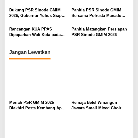
Manado
Pertumbuhan Iman dan
s
Pererat Persaudaraan
Dukung PSR Sinode GMIM
Panitia PSR Sinode GMIM
2026, Gubernur Yulius Siap
Bersama Polresta Manado
Meriahkan Ibadah
Bahas Pengamanan Jelang H-
Pembukaan
7
Rancangan KUA PPAS
Panitia Matangkan Persiapan
Dipaparkan Wali Kota pada
PSR Sinode GMIM 2026
Paripurna di DPRD Manado
Jangan Lewatkan
Meriah PSR GMIM 2026
Remaja Betel Winangun
Diakhiri Pesta Kembang Api,
Jawara Small Mixed Choir
Sualang Sampaikan Syukur
dan Terima Kasih