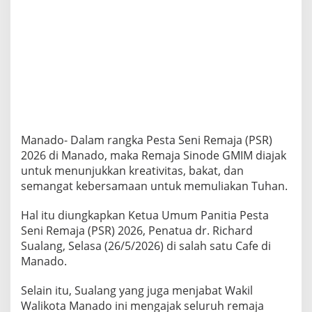
r
e
a
t
i
v
i
t
a
s
,
Manado- Dalam rangka Pesta Seni Remaja (PSR)
B
2026 di Manado, maka Remaja Sinode GMIM diajak
a
k
untuk menunjukkan kreativitas, bakat, dan
a
semangat kebersamaan untuk memuliakan Tuhan.
t
&
Hal itu diungkapkan Ketua Umum Panitia Pesta
S
Seni Remaja (PSR) 2026, Penatua dr. Richard
e
m
Sualang, Selasa (26/5/2026) di salah satu Cafe di
a
Manado.
n
g
Selain itu, Sualang yang juga menjabat Wakil
a
Walikota Manado ini mengajak seluruh remaja
t