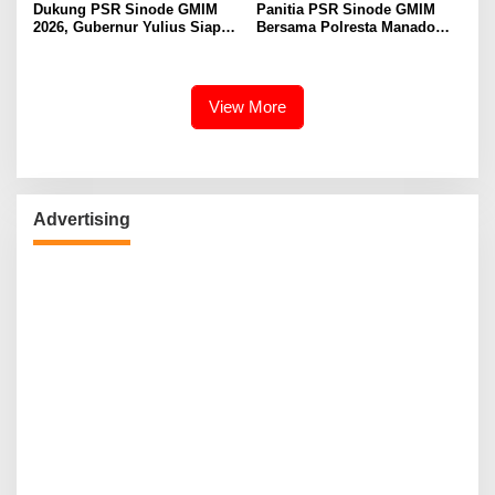
Dukung PSR Sinode GMIM
Panitia PSR Sinode GMIM
2026, Gubernur Yulius Siap
Bersama Polresta Manado
Meriahkan Ibadah
Bahas Pengamanan Jelang H-
Pembukaan
7
View More
Advertising