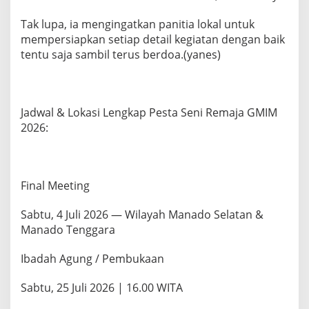
d
i
Tak lupa, ia mengingatkan panitia lokal untuk
M
mempersiapkan setiap detail kegiatan dengan baik
a
tentu saja sambil terus berdoa.(yanes)
n
a
d
o
Jadwal & Lokasi Lengkap Pesta Seni Remaja GMIM
2026:
Final Meeting
Sabtu, 4 Juli 2026 — Wilayah Manado Selatan &
Manado Tenggara
Ibadah Agung / Pembukaan
Sabtu, 25 Juli 2026 | 16.00 WITA