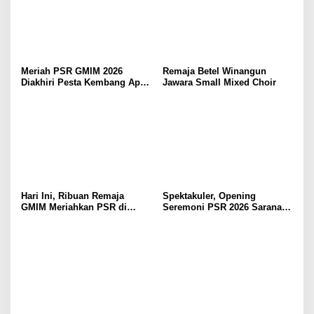
Meriah PSR GMIM 2026
Remaja Betel Winangun
Diakhiri Pesta Kembang Api,
Jawara Small Mixed Choir
Sualang Sampaikan Syukur
dan Terima Kasih
Hari Ini, Ribuan Remaja
Spektakuler, Opening
GMIM Meriahkan PSR di
Seremoni PSR 2026 Sarana
Manado
Pertumbuhan Iman dan
Pererat Persaudaraan