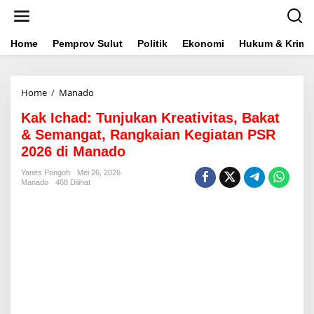
L
e
w
a
Home
Pemprov Sulut
Politik
Ekonomi
Hukum & Krimin
t
i
k
Home
/
Manado
K
e
a
k
Kak Ichad: Tunjukan Kreativitas, Bakat
k
o
I
n
& Semangat, Rangkaian Kegiatan PSR
c
t
2026 di Manado
h
e
a
n
Yanes Pongoh
Mei 26, 2026
d
Manado
468 Dilihat
:
T
u
n
j
u
k
a
n
K