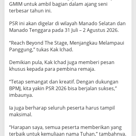
,
GMIM untuk ambil bagian dalam ajang seni
R
terbesar tahun ini.
a
n
PSR ini akan digelar di wilayah Manado Selatan dan
g
Manado Tenggara pada 31 Juli – 2 Agustus 2026.
k
a
i
“Reach Beyond The Stage, Menjangkau Melampaui
a
Panggung,” tukas Kak Ichad.
n
K
Demikian pula, Kak Ichad juga memberi pesan
e
khusus kepada para pembina remaja.
g
i
a
“Tetap semangat dan kreatif. Dengan dukungan
t
BPMJ, kita yakin PSR 2026 bisa berjalan sukses,”
a
imbaunya.
n
P
S
Ia juga berharap seluruh peserta harus tampil
R
maksimal.
2
0
“Harapan saya, semua peserta memberikan yang
2
terbaik untuk kemuliaan nama Tuhan,” tambahnya.
6