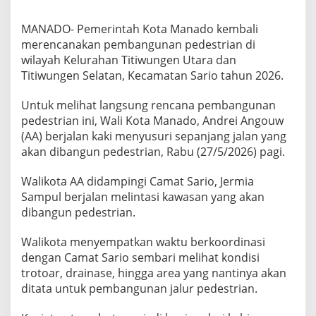
k
a
MANADO- Pemerintah Kota Manado kembali
n
merencanakan pembangunan pedestrian di
D
i
wilayah Kelurahan Titiwungen Utara dan
b
Titiwungen Selatan, Kecamatan Sario tahun 2026.
a
n
Untuk melihat langsung rencana pembangunan
g
pedestrian ini, Wali Kota Manado, Andrei Angouw
u
n
(AA) berjalan kaki menyusuri sepanjang jalan yang
P
akan dibangun pedestrian, Rabu (27/5/2026) pagi.
e
d
Walikota AA didampingi Camat Sario, Jermia
e
Sampul berjalan melintasi kawasan yang akan
s
t
dibangun pedestrian.
r
i
Walikota menyempatkan waktu berkoordinasi
a
dengan Camat Sario sembari melihat kondisi
n
trotoar, drainase, hingga area yang nantinya akan
ditata untuk pembangunan jalur pedestrian.