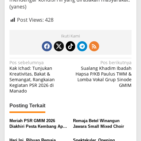
(yanes)
Post Views:
428
Ikuti Kami
N
Pos sebelumnya
Pos berikutnya
Kak Ichad: Tunjukan
Sualang Khadim Ibadah
a
Kreativitas, Bakat &
Hapsa P/KB Paulus TWM &
Semangat, Rangkaian
Lomba Vokal Grup Sinode
v
Kegiatan PSR 2026 di
GMIM
i
Manado
g
Posting Terkait
a
s
Meriah PSR GMIM 2026
Remaja Betel Winangun
i
Diakhiri Pesta Kembang Api,
Jawara Small Mixed Choir
Sualang Sampaikan Syukur
p
dan Terima Kasih
Hari Ini, Ribuan Remaja
Spektakuler, Opening