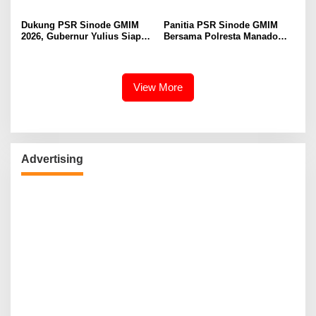
Dukung PSR Sinode GMIM
Panitia PSR Sinode GMIM
2026, Gubernur Yulius Siap
Bersama Polresta Manado
Meriahkan Ibadah
Bahas Pengamanan Jelang H-
Pembukaan
7
View More
Advertising