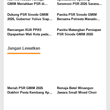
o
GMIM Meriahkan PSR di
Seremoni PSR 2026 Sarana
s
Manado
Pertumbuhan Iman dan
Pererat Persaudaraan
Dukung PSR Sinode GMIM
Panitia PSR Sinode GMIM
2026, Gubernur Yulius Siap
Bersama Polresta Manado
Meriahkan Ibadah
Bahas Pengamanan Jelang H-
Pembukaan
7
Rancangan KUA PPAS
Panitia Matangkan Persiapan
Dipaparkan Wali Kota pada
PSR Sinode GMIM 2026
Paripurna di DPRD Manado
Jangan Lewatkan
Meriah PSR GMIM 2026
Remaja Betel Winangun
Diakhiri Pesta Kembang Api,
Jawara Small Mixed Choir
Sualang Sampaikan Syukur
dan Terima Kasih