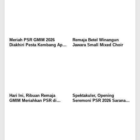
Meriah PSR GMIM 2026
Remaja Betel Winangun
Diakhiri Pesta Kembang Api,
Jawara Small Mixed Choir
Sualang Sampaikan Syukur
dan Terima Kasih
Hari Ini, Ribuan Remaja
Spektakuler, Opening
GMIM Meriahkan PSR di
Seremoni PSR 2026 Sarana
Manado
Pertumbuhan Iman dan
Pererat Persaudaraan