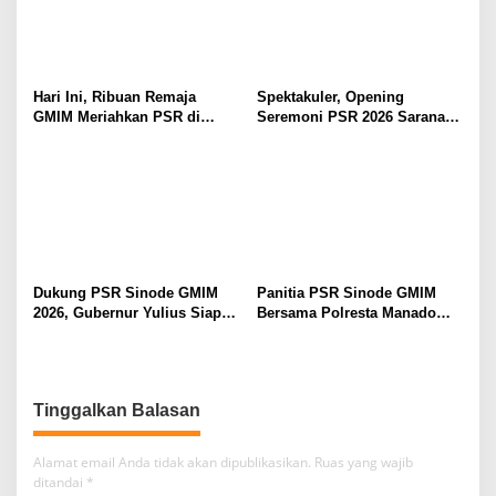
Hari Ini, Ribuan Remaja
Spektakuler, Opening
GMIM Meriahkan PSR di
Seremoni PSR 2026 Sarana
Manado
Pertumbuhan Iman dan
Pererat Persaudaraan
Dukung PSR Sinode GMIM
Panitia PSR Sinode GMIM
2026, Gubernur Yulius Siap
Bersama Polresta Manado
Meriahkan Ibadah
Bahas Pengamanan Jelang H-
Pembukaan
7
Tinggalkan Balasan
Alamat email Anda tidak akan dipublikasikan.
Ruas yang wajib
ditandai
*