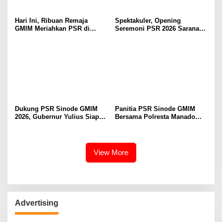
Hari Ini, Ribuan Remaja
Spektakuler, Opening
GMIM Meriahkan PSR di
Seremoni PSR 2026 Sarana
Manado
Pertumbuhan Iman dan
Pererat Persaudaraan
Dukung PSR Sinode GMIM
Panitia PSR Sinode GMIM
2026, Gubernur Yulius Siap
Bersama Polresta Manado
Meriahkan Ibadah
Bahas Pengamanan Jelang H-
Pembukaan
7
View More
Advertising