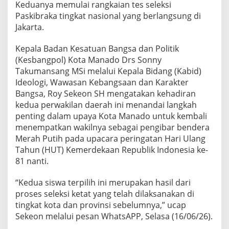
Keduanya memulai rangkaian tes seleksi
e
l
Paskibraka tingkat nasional yang berlangsung di
e
Jakarta.
k
s
Kepala Badan Kesatuan Bangsa dan Politik
i
(Kesbangpol) Kota Manado Drs Sonny
P
a
Takumansang MSi melalui Kepala Bidang (Kabid)
s
Ideologi, Wawasan Kebangsaan dan Karakter
k
Bangsa, Roy Sekeon SH mengatakan kehadiran
i
kedua perwakilan daerah ini menandai langkah
b
penting dalam upaya Kota Manado untuk kembali
r
a
menempatkan wakilnya sebagai pengibar bendera
k
Merah Putih pada upacara peringatan Hari Ulang
a
Tahun (HUT) Kemerdekaan Republik Indonesia ke-
N
81 nanti.
a
s
i
“Kedua siswa terpilih ini merupakan hasil dari
o
proses seleksi ketat yang telah dilaksanakan di
n
tingkat kota dan provinsi sebelumnya,” ucap
a
Sekeon melalui pesan WhatsAPP, Selasa (16/06/26).
l