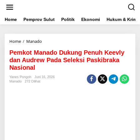
L
e
w
a
Home
Pemprov Sulut
Politik
Ekonomi
Hukum & Krimin
t
i
k
Home
/
Manado
P
e
e
k
Pemkot Manado Dukung Penuh Keevly
m
o
k
n
dan Audrew Pada Seleksi Paskibraka
o
t
Nasional
t
e
M
n
Yanes Pongoh
Juni 16, 2026
a
Manado
272 Dilihat
n
a
d
o
D
u
k
u
n
g