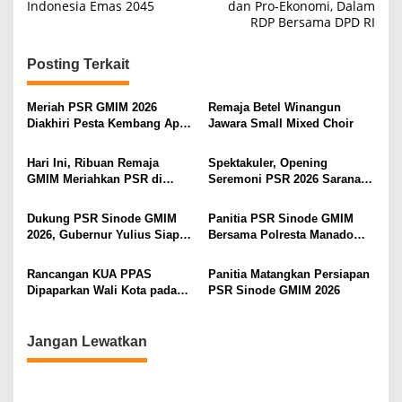
Indonesia Emas 2045
dan Pro-Ekonomi, Dalam
i
RDP Bersama DPD RI
g
Posting Terkait
a
s
Meriah PSR GMIM 2026
Remaja Betel Winangun
i
Diakhiri Pesta Kembang Api,
Jawara Small Mixed Choir
Sualang Sampaikan Syukur
p
dan Terima Kasih
Hari Ini, Ribuan Remaja
Spektakuler, Opening
o
GMIM Meriahkan PSR di
Seremoni PSR 2026 Sarana
s
Manado
Pertumbuhan Iman dan
Pererat Persaudaraan
Dukung PSR Sinode GMIM
Panitia PSR Sinode GMIM
2026, Gubernur Yulius Siap
Bersama Polresta Manado
Meriahkan Ibadah
Bahas Pengamanan Jelang H-
Pembukaan
7
Rancangan KUA PPAS
Panitia Matangkan Persiapan
Dipaparkan Wali Kota pada
PSR Sinode GMIM 2026
Paripurna di DPRD Manado
Jangan Lewatkan