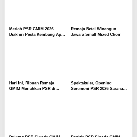
Meriah PSR GMIM 2026
Remaja Betel Winangun
Diakhiri Pesta Kembang Api,
Jawara Small Mixed Choir
Sualang Sampaikan Syukur
dan Terima Kasih
Hari Ini, Ribuan Remaja
Spektakuler, Opening
GMIM Meriahkan PSR di
Seremoni PSR 2026 Sarana
Manado
Pertumbuhan Iman dan
Pererat Persaudaraan