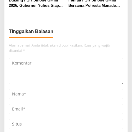
Dukung PSR Sinode GMIM
Panitia PSR Sinode GMIM
2026, Gubernur Yulius Siap
Bersama Polresta Manado
Meriahkan Ibadah
Bahas Pengamanan Jelang H-
Pembukaan
7
Tinggalkan Balasan
Alamat email Anda tidak akan dipublikasikan.
Ruas yang wajib
ditandai
*