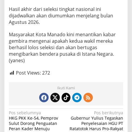
Hasil akhir dari seleksi tingkat nasional ini
dijadwalkan akan diumumkan menjelang bulan
Agustus 2026.
Masyarakat Kota Manado kini menantikan kabar
gembira mengenai apakah kedua wakil mereka
berhasil lolos seleksi dan akan bertugas
mengibarkan bendera pusaka di Istana Negara.
(yanes)
Post Views:
272
Ikuti Kami
N
Pos sebelumnya
Pos berikutnya
HKG PKK Ke-54, Pemprov
Gubernur Yulius Tegaskan
a
Sulut Dorong Penguatan
Penyelesaian HGU PT
Peran Kader Menuju
Ratatotok Harus Pro-Rakyat
v