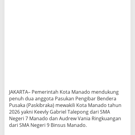
P
e
n
u
h
K
e
e
v
l
y
d
a
n
A
u
d
JAKARTA– Pemerintah Kota Manado mendukung
r
penuh dua anggota Pasukan Pengibar Bendera
e
Pusaka (Paskibraka) mewakili Kota Manado tahun
w
P
2026 yakni Keevly Gabriel Talepong dari SMA
a
Negeri 7 Manado dan Audrew Vania Ringkuangan
d
dari SMA Negeri 9 Binsus Manado.
a
S