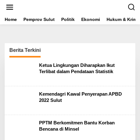
L
e
w
a
Home
Pemprov Sulut
Politik
Ekonomi
Hukum & Krimin
t
i
k
e
k
Berita Terkini
o
n
t
E
Ketua Lingkungan Diharapkan Ikut
x
e
Terlibat dalam Pendataan Statistik
p
n
l
o
r
Kemendagri Kawal Penyerapan APBD
e
S
2022 Sulut
u
l
u
t
PPTM Berkomitmen Bantu Korban
Bencana di Minsel