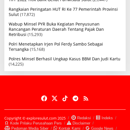
Rangkaian Peringatan HUT RI Ke 77 Pemerintah Provinsi
Sulut
(17,872)
Wabup Minsel PYR Buka Kegiatan Penyusunan
Rancangan Peraturan Daerah Tentang Pajak Dan
Retribusi
(15,293)
Polri Menetapkan Irjen Pol Ferdy Sambo Sebagai
Tersangka
(15,168)
Polres Minsel Berhasil Ungkap Kasus BBM Dan Judi Kartu
(14,225)
Copyright © exploresulut.com 2025
Redaksi
Indeks
Kode Prilaku Perusahaan Pers
Disclaimer
Pedoman Media Siber
Kontak Kami
Google News