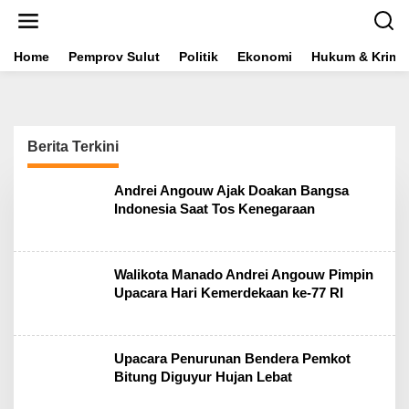
L
e
w
a
Home
Pemprov Sulut
Politik
Ekonomi
Hukum & Krimin
t
i
k
e
k
Berita Terkini
o
n
t
E
Andrei Angouw Ajak Doakan Bangsa
x
e
Indonesia Saat Tos Kenegaraan
p
n
l
o
r
Walikota Manado Andrei Angouw Pimpin
e
S
Upacara Hari Kemerdekaan ke-77 RI
u
l
u
t
Upacara Penurunan Bendera Pemkot
Bitung Diguyur Hujan Lebat