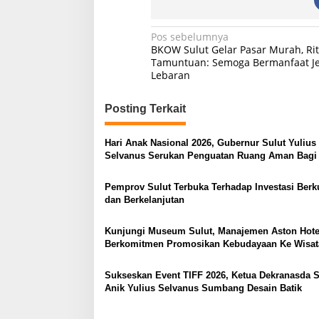
r
a
t
N
Pos sebelumnya
E
BKOW Sulut Gelar Pasar Murah, Ri
d
a
Tamuntuan: Semoga Bermanfaat J
a
Lebaran
v
r
a
i
n
Posting Terkait
g
a
Hari Anak Nasional 2026, Gubernur Sulut Yulius
s
Selvanus Serukan Penguatan Ruang Aman Bagi
di Lingkungan Fisik Maupun di Ruang Digital
i
Pemprov Sulut Terbuka Terhadap Investasi Berku
p
dan Berkelanjutan
o
Kunjungi Museum Sulut, Manajemen Aston Hote
s
Berkomitmen Promosikan Kebudayaan Ke Wisa
Sukseskan Event TIFF 2026, Ketua Dekranasda S
Anik Yulius Selvanus Sumbang Desain Batik