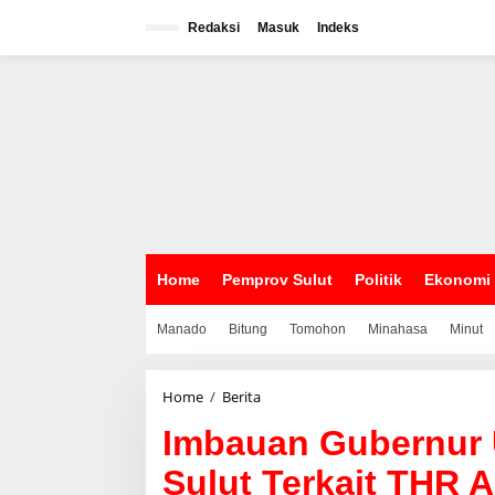
L
e
Redaksi
Masuk
Indeks
w
a
t
i
k
e
k
o
n
t
e
n
Home
Pemprov Sulut
Politik
Ekonomi
Manado
Bitung
Tomohon
Minahasa
Minut
Home
/
Berita
I
m
Imbauan Gubernur U
b
a
Sulut Terkait THR 
u