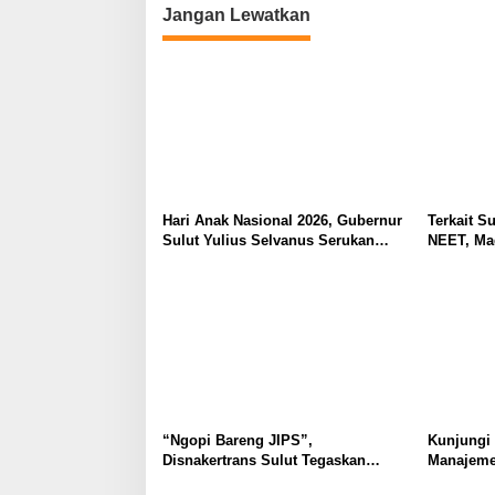
Jangan Lewatkan
Hari Anak Nasional 2026, Gubernur
Terkait Su
Sulut Yulius Selvanus Serukan
NEET, Ma
Penguatan Ruang Aman Bagi Anak,
Dipahami 
di Lingkungan Fisik Maupun di
Tidak Tim
Ruang Digital
Masyarak
“Ngopi Bareng JIPS”,
Kunjungi
Disnakertrans Sulut Tegaskan
Manajeme
Komitmen Lindungi Hak Pekerja
Berkomit