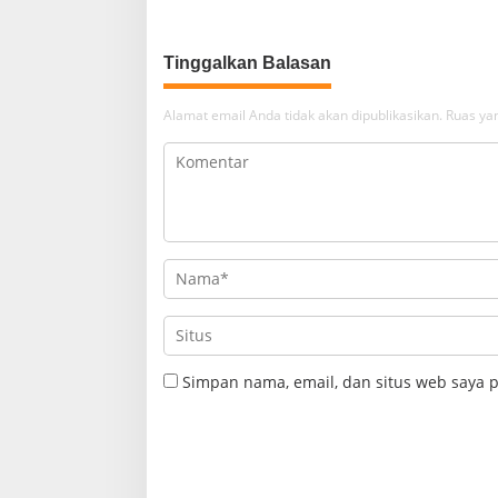
dari Ancaman PHK
Kebudaya
Tinggalkan Balasan
Alamat email Anda tidak akan dipublikasikan.
Ruas yan
Simpan nama, email, dan situs web saya 