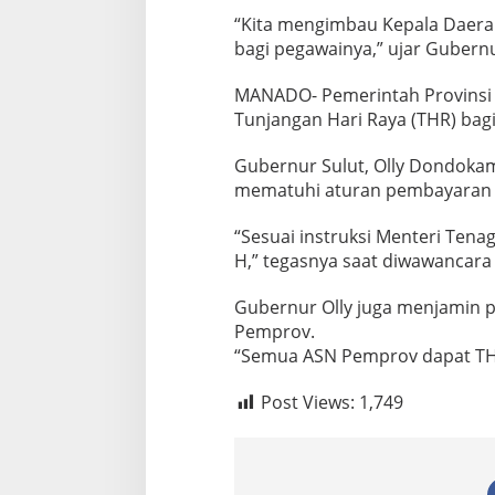
N
“Kita mengimbau Kepala Daerah
,
P
bagi pegawainya,” ujar Gubernu
e
m
MANADO- Pemerintah Provinsi S
p
Tunjangan Hari Raya (THR) bagi
r
o
Gubernur Sulut, Olly Dondoka
v
B
mematuhi aturan pembayaran 
a
k
“Sesuai instruksi Menteri Tena
a
H,” tegasnya saat diwawancara 
l
T
e
Gubernur Olly juga menjamin 
r
Pemprov.
b
“Semua ASN Pemprov dapat THR
i
t
Post Views:
1,749
k
a
n
S
u