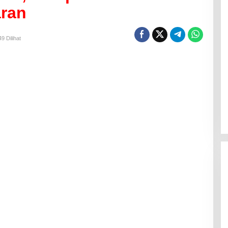
aran
9 Dilihat