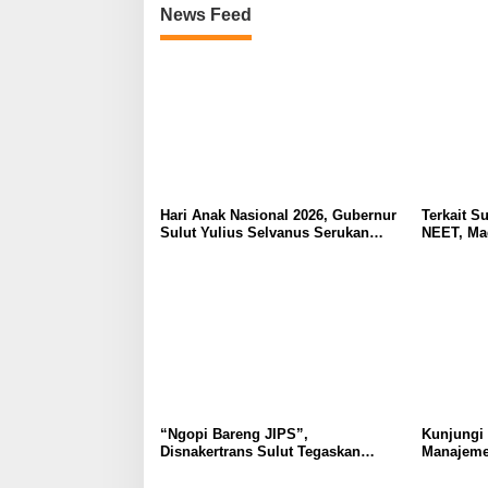
News Feed
Hari Anak Nasional 2026, Gubernur
Terkait Su
Sulut Yulius Selvanus Serukan
NEET, Ma
Penguatan Ruang Aman Bagi Anak,
Dipahami 
di Lingkungan Fisik Maupun di
Tidak Tim
Ruang Digital
Masyarak
“Ngopi Bareng JIPS”,
Kunjungi
Disnakertrans Sulut Tegaskan
Manajeme
Komitmen Lindungi Hak Pekerja
Berkomit
dari Ancaman PHK
Kebudaya