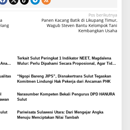
Pos berikutnya
ta
Panen Kacang Batik di Likupang Timur,
elang
Wagub Steven Bantu Kelompok Tani
Kembangkan Usaha
Terkait Sulut Peringkat 1 Indikator NEET, Magdalena
 Anak,
Wulur: Perlu Dipahami Secara Proposional, Agar Tidak
Timbul Persepsi Keliru di Masyarakat
alitas
“Ngopi Bareng JIPS”, Disnakertrans Sulut Tegaskan
Komitmen Lindungi Hak Pekerja dari Ancaman PHK
l
Narasumber Kompeten Bekali Pengurus DPD HANURA
tawan
Sulut
ulut
Pariwisata Sulawesi Utara: Dari Mengejar Angka
Menuju Menciptakan Nilai Tambah