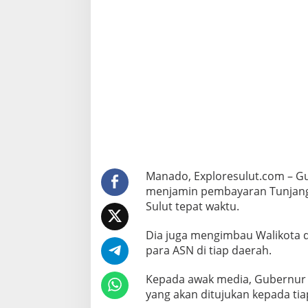
u
p
a
t
i
s
e
-
S
u
l
u
t
T
Manado, Exploresulut.com – Gu
e
r
menjamin pembayaran Tunjangan
k
Sulut tepat waktu.
a
i
Dia juga mengimbau Walikota d
t
para ASN di tiap daerah.
T
H
R
Kepada awak media, Gubernur 
A
yang akan ditujukan kepada ti
S