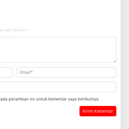
an Ke Wisatawan
g wajib ditandai
*
pada peramban ini untuk komentar saya berikutnya.