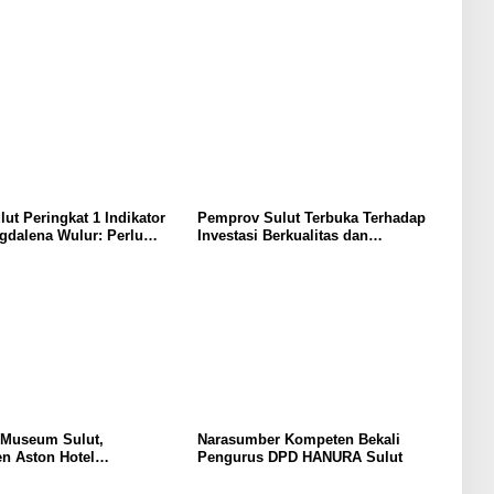
lut Peringkat 1 Indikator
Pemprov Sulut Terbuka Terhadap
gdalena Wulur: Perlu
Investasi Berkualitas dan
Secara Proposional, Agar
Berkelanjutan
bul Persepsi Keliru di
at
 Museum Sulut,
Narasumber Kompeten Bekali
n Aston Hotel
Pengurus DPD HANURA Sulut
men Promosikan
an Ke Wisatawan