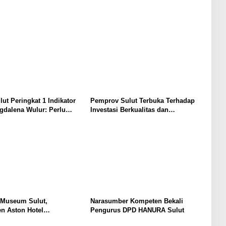
lut Peringkat 1 Indikator
Pemprov Sulut Terbuka Terhadap
gdalena Wulur: Perlu
Investasi Berkualitas dan
Secara Proposional, Agar
Berkelanjutan
bul Persepsi Keliru di
at
 Museum Sulut,
Narasumber Kompeten Bekali
n Aston Hotel
Pengurus DPD HANURA Sulut
men Promosikan