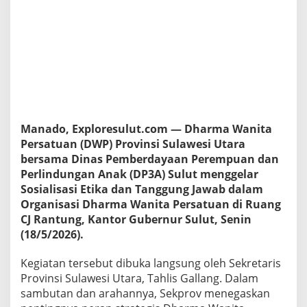
D
W
P
P
r
o
v
i
n
s
Manado, Exploresulut.com — Dharma Wanita
i
S
Persatuan (DWP) Provinsi Sulawesi Utara
u
bersama Dinas Pemberdayaan Perempuan dan
l
Perlindungan Anak (DP3A) Sulut menggelar
u
Sosialisasi Etika dan Tanggung Jawab dalam
t
Organisasi Dharma Wanita Persatuan di Ruang
P
e
CJ Rantung, Kantor Gubernur Sulut, Senin
r
(18/5/2026).
k
u
Kegiatan tersebut dibuka langsung oleh Sekretaris
a
Provinsi Sulawesi Utara, Tahlis Gallang. Dalam
t
E
sambutan dan arahannya, Sekprov menegaskan
t