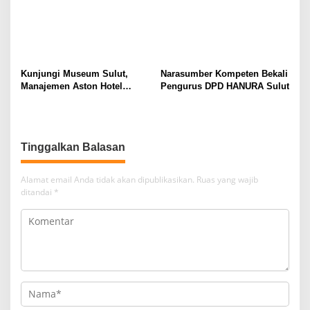
Kunjungi Museum Sulut,
Narasumber Kompeten Bekali
Manajemen Aston Hotel
Pengurus DPD HANURA Sulut
Berkomitmen Promosikan
Kebudayaan Ke Wisatawan
Tinggalkan Balasan
Alamat email Anda tidak akan dipublikasikan.
Ruas yang wajib
ditandai
*