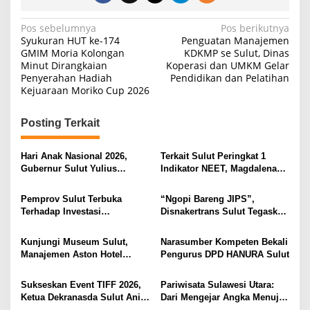
N
Pos sebelumnya
Pos berikutnya
Syukuran HUT ke-174
Penguatan Manajemen
a
GMIM Moria Kolongan
KDKMP se Sulut, Dinas
Minut Dirangkaian
Koperasi dan UMKM Gelar
v
Penyerahan Hadiah
Pendidikan dan Pelatihan
i
Kejuaraan Moriko Cup 2026
g
Posting Terkait
a
s
Hari Anak Nasional 2026,
Terkait Sulut Peringkat 1
i
Gubernur Sulut Yulius
Indikator NEET, Magdalena
Selvanus Serukan Penguatan
Wulur: Perlu Dipahami
p
Ruang Aman Bagi Anak, di
Secara Proposional, Agar
Pemprov Sulut Terbuka
“Ngopi Bareng JIPS”,
o
Lingkungan Fisik Maupun di
Tidak Timbul Persepsi Keliru
Terhadap Investasi
Disnakertrans Sulut Tegaskan
Ruang Digital
di Masyarakat
s
Berkualitas dan Berkelanjutan
Komitmen Lindungi Hak
Pekerja dari Ancaman PHK
Kunjungi Museum Sulut,
Narasumber Kompeten Bekali
Manajemen Aston Hotel
Pengurus DPD HANURA Sulut
Berkomitmen Promosikan
Kebudayaan Ke Wisatawan
Sukseskan Event TIFF 2026,
Pariwisata Sulawesi Utara:
Ketua Dekranasda Sulut Anik
Dari Mengejar Angka Menuju
Yulius Selvanus Sumbang
Menciptakan Nilai Tambah