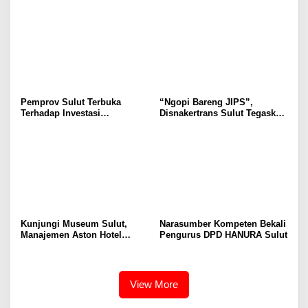
Selvanus Serukan Penguatan
Wulur: Perlu Dipahami
Ruang Aman Bagi Anak, di
Secara Proposional, Agar
Lingkungan Fisik Maupun di
Tidak Timbul Persepsi Keliru
Ruang Digital
di Masyarakat
Pemprov Sulut Terbuka
“Ngopi Bareng JIPS”,
Terhadap Investasi
Disnakertrans Sulut Tegaskan
Berkualitas dan Berkelanjutan
Komitmen Lindungi Hak
Pekerja dari Ancaman PHK
Kunjungi Museum Sulut,
Narasumber Kompeten Bekali
Manajemen Aston Hotel
Pengurus DPD HANURA Sulut
Berkomitmen Promosikan
Kebudayaan Ke Wisatawan
View More