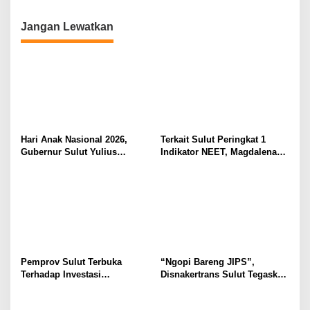
Desain Batik
Jangan Lewatkan
Hari Anak Nasional 2026,
Terkait Sulut Peringkat 1
Gubernur Sulut Yulius
Indikator NEET, Magdalena
Selvanus Serukan Penguatan
Wulur: Perlu Dipahami
Ruang Aman Bagi Anak, di
Secara Proposional, Agar
Lingkungan Fisik Maupun di
Tidak Timbul Persepsi Keliru
Ruang Digital
di Masyarakat
Pemprov Sulut Terbuka
“Ngopi Bareng JIPS”,
Terhadap Investasi
Disnakertrans Sulut Tegaskan
Berkualitas dan Berkelanjutan
Komitmen Lindungi Hak
Pekerja dari Ancaman PHK