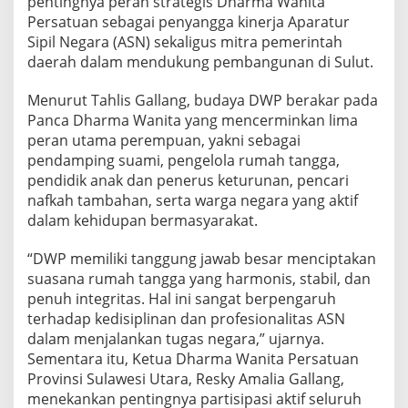
pentingnya peran strategis Dharma Wanita
i
Persatuan sebagai penyangga kinerja Aparatur
k
Sipil Negara (ASN) sekaligus mitra pemerintah
a
O
daerah dalam mendukung pembangunan di Sulut.
r
g
Menurut Tahlis Gallang, budaya DWP berakar pada
a
Panca Dharma Wanita yang mencerminkan lima
n
peran utama perempuan, yakni sebagai
i
s
pendamping suami, pengelola rumah tangga,
a
pendidik anak dan penerus keturunan, pencari
s
nafkah tambahan, serta warga negara yang aktif
i
dalam kehidupan bermasyarakat.
“DWP memiliki tanggung jawab besar menciptakan
suasana rumah tangga yang harmonis, stabil, dan
penuh integritas. Hal ini sangat berpengaruh
terhadap kedisiplinan dan profesionalitas ASN
dalam menjalankan tugas negara,” ujarnya.
Sementara itu, Ketua Dharma Wanita Persatuan
Provinsi Sulawesi Utara, Resky Amalia Gallang,
menekankan pentingnya partisipasi aktif seluruh