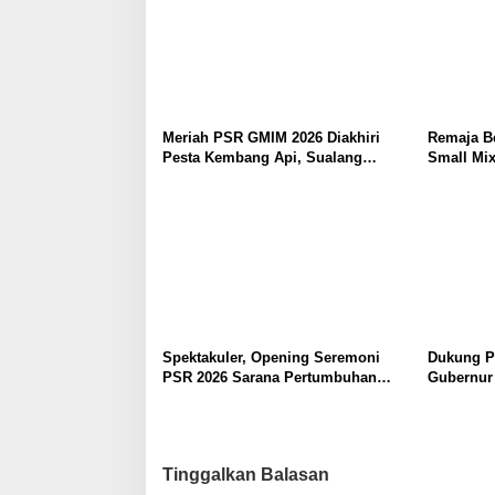
Meriah PSR GMIM 2026 Diakhiri
Remaja B
Pesta Kembang Api, Sualang
Small Mix
Sampaikan Syukur dan Terima
Kasih
Spektakuler, Opening Seremoni
Dukung P
PSR 2026 Sarana Pertumbuhan
Gubernur 
Iman dan Pererat Persaudaraan
Ibadah P
Tinggalkan Balasan