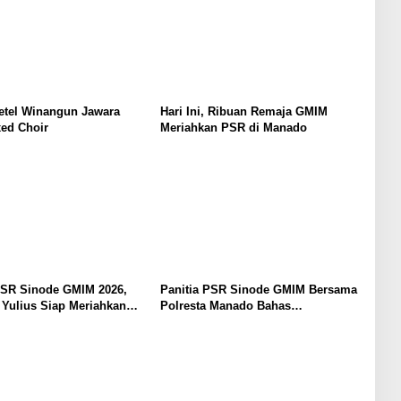
etel Winangun Jawara
Hari Ini, Ribuan Remaja GMIM
ed Choir
Meriahkan PSR di Manado
SR Sinode GMIM 2026,
Panitia PSR Sinode GMIM Bersama
Yulius Siap Meriahkan
Polresta Manado Bahas
embukaan
Pengamanan Jelang H-7