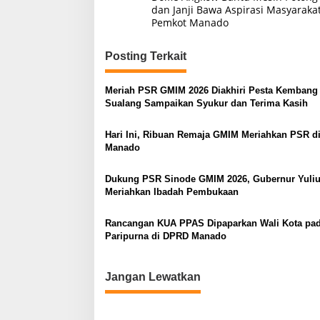
a
dan Janji Bawa Aspirasi Masyaraka
Pemkot Manado
v
i
Posting Terkait
g
a
Meriah PSR GMIM 2026 Diakhiri Pesta Kembang 
s
Sualang Sampaikan Syukur dan Terima Kasih
i
Hari Ini, Ribuan Remaja GMIM Meriahkan PSR d
p
Manado
o
Dukung PSR Sinode GMIM 2026, Gubernur Yuliu
s
Meriahkan Ibadah Pembukaan
Rancangan KUA PPAS Dipaparkan Wali Kota pa
Paripurna di DPRD Manado
Jangan Lewatkan