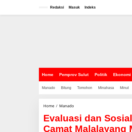
L
e
Redaksi
Masuk
Indeks
w
a
t
i
k
e
k
o
n
t
e
n
Home
Pemprov Sulut
Politik
Ekonomi
Manado
Bitung
Tomohon
Minahasa
Minut
Home
/
Manado
E
v
Evaluasi dan Sosia
a
l
Camat Malalayang 
u