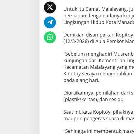
n
P
Untuk itu Camat Malalayang, 
i
persiapan dengan adanya kunj
l
Lingkungan Hidup Kota Manad
a
h
Demikian disampaikan Kopitoy
S
a
(12/3/2026) di Aula Pemkot Ma
m
p
“Sebelum menghadiri Musrenb
a
kunjungan dari Kementrian Lin
h
Kecamatan Malalayang yang men
Kopitoy seraya menambahkan 
pada siang hari.
Diuraikannya, pemilahan dari 
(plastik/kertas), dan residu.
Saat ini, kata Kopitoy, pihakny
maupun pengeras suara di mas
“Sehingga ini membentuk masya