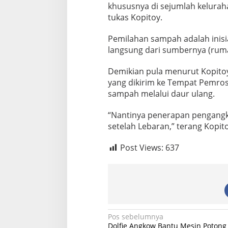
khususnya di sejumlah kelurah
tukas Kopitoy.
Pemilahan sampah adalah inis
langsung dari sumbernya (rumah
Demikian pula menurut Kopito
yang dikirim ke Tempat Pemros
sampah melalui daur ulang.
“Nantinya penerapan pengangk
setelah Lebaran,” terang Kopit
Post Views:
637
N
Pos sebelumnya
Dolfie Angkow Bantu Mesin Poton