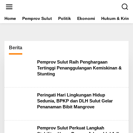
L
e
w
a
Home
Pemprov Sulut
Politik
Ekonomi
Hukum & Krimin
t
i
k
e
k
Berita
o
n
t
Pemprov Sulut Raih Penghargaan
e
Tertinggi Penanggulangan Kemiskinan &
n
Stunting
Peringati Hari Lingkungan Hidup
Sedunia, BPKP dan DLH Sulut Gelar
Penanaman Bibit Mangrove
Pemprov Sulut Perkuat Langkah